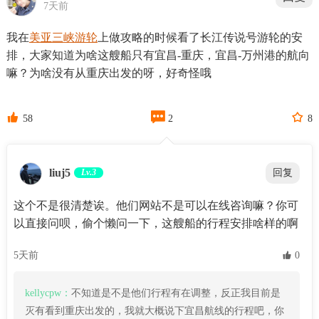
7天前
我在
美亚三峡游轮
上做攻略的时候看了长江传说号游轮的安
排，大家知道为啥这艘船只有宜昌-重庆，宜昌-万州港的航向
嘛？为啥没有从重庆出发的呀，好奇怪哦



58
2
8
liuj5
Lv.3
回复
这个不是很清楚诶。他们网站不是可以在线咨询嘛？你可
以直接问呗，偷个懒问一下，这艘船的行程安排啥样的啊
5天前
 0
kellycpw：
不知道是不是他们行程有在调整，反正我目前是
灭有看到重庆出发的，我就大概说下宜昌航线的行程吧，你