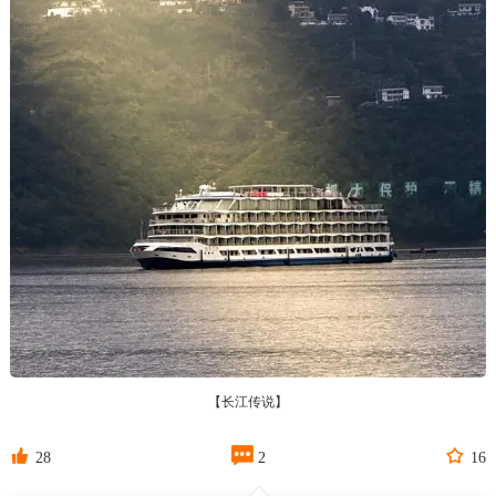
【长江传说】



28
2
16