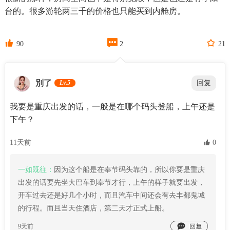
台的。很多游轮两三千的价格也只能买到内舱房。



90
2
21
別了
Lv.5
回复
我要是重庆出发的话，一般是在哪个码头登船，上午还是
下午？
11天前
 0
一如既往：
因为这个船是在奉节码头靠的，所以你要是重庆
出发的话要先坐大巴车到奉节才行，上午的样子就要出发，
开车过去还是好几个小时，而且汽车中间还会有去丰都鬼城
的行程。而且当天住酒店，第二天才正式上船。

9天前