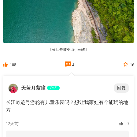
【长江奇迹巫山小三峡】



108
4
16
天蓝月紫瞳
Lv.3
回复
长江奇迹号游轮有儿童乐园吗？想让我家娃有个能玩的地
方
12天前
 20