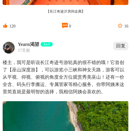
【长江奇迹2F房间走廊】



120
0
16
Yearn渴望
Lv.3
回复
17天前
楼主，我可是听说长江奇迹号游轮真的很不错的哦！它首创
了【巫山深度游】，可以游览小三峡和神女天路，游客可以
从平视、仰视、俯视的角度全方位观赏秀美巫山！还有一价
全含、码头行李搬运、专属管家等精心服务。你带阿姨来这
里简直就是最明智的选择，我相信阿姨会喜欢的。