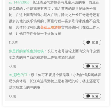
sx_144793963：
长江奇迹号游轮是有儿童乐园的哦，而且还
是免费的，但是我没有去过，我之前去的是世纪绿洲号游
轮，在这上面看到有小朋友在玩，除此之外长江奇迹号还有
很多其他的娱乐场所的，而且行程丰富多彩你家娃也不会无
聊，具体的你可以去
美亚三峡游轮
官网那边问问在线工作人
员，让他们帮你介绍一下娱乐设施

11天前
你是我的菜谁也别动筷：
长江奇迹号游轮上面有没有什么酒
吧之类的啊？我想在游轮上体验喝酒的感觉

7天前
sx_彩色的豆：
楼主你可不要是个酒鬼哦！小酌怡情多喝就容
易伤身体啦，长江奇迹号游轮上是有酒吧的哈，楼主还是可
以大胆放心的冲的哦！

4天前