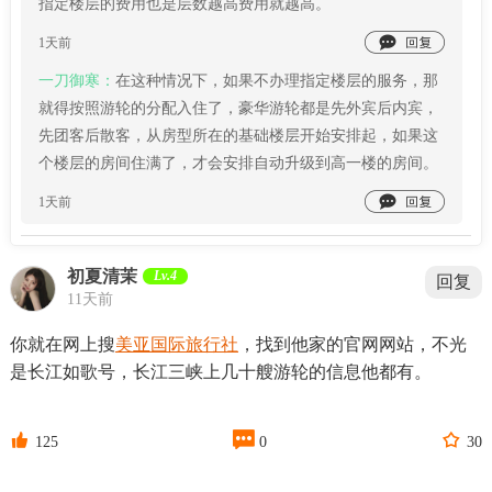
指定楼层的费用也是层数越高费用就越高。

1天前
一刀御寒：
在这种情况下，如果不办理指定楼层的服务，那
就得按照游轮的分配入住了，豪华游轮都是先外宾后内宾，
先团客后散客，从房型所在的基础楼层开始安排起，如果这
个楼层的房间住满了，才会安排自动升级到高一楼的房间。

1天前
初夏清茉
Lv.4
回复
11天前
你就在网上搜
美亚国际旅行社
，找到他家的官网网站，不光
是长江如歌号，长江三峡上几十艘游轮的信息他都有。



125
0
30