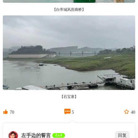
【白帝城风雨廊桥】
【石宝寨】



70
5
40
左手边的誓言
Lv.4
回复