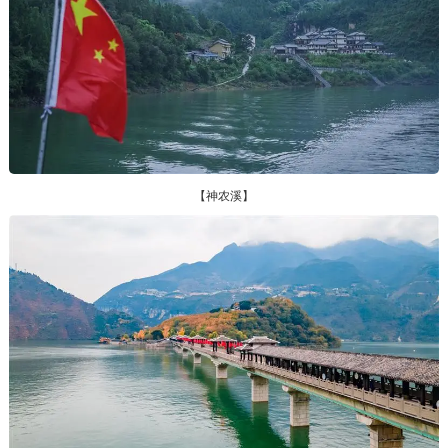
【神农溪】