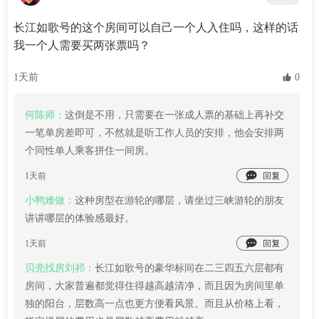
长江如歌号的这个房间可以自己一个人入住吗，这样的话
我一个人需要买两张票吗？
1天前
 0
何陈师：
这倒是不用，只需要在一张成人票的基础上再补交
一笔单房差即可，不然就是听工作人员的安排，他会安排两
个同性单人乘客拼住一间房。

1天前
小鸭难做：
这种房型在游轮的哪层，请坐过三峡游轮的朋友
讲讲哪层的体验感最好。

1天前
贝壳找房刘祁：
长江如歌号的豪华标间在二三四五六层都有
房间，大家普遍都觉得住得越高越清净，而且因为房间里单
独的阳台，层数高一点也更方便看风景。而且从价格上看，