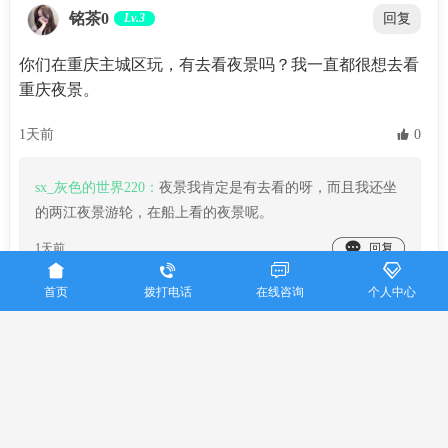
铭茶0
Lv.3
回复
你们在重庆主城区玩，有去看夜景吗？我一直都很想去看
重庆夜景。
1天前
 0
sx_灰色的世界220：
夜景我肯定是有去看的呀，而且我还坐
的两江夜景游轮，在船上看的夜景呢。

1天前




首页
拨打电话
在线咨询
个人中心
sx_143843487
Lv.3
回复
4天前
桂林到重庆三日游我之前是在
美亚国际旅行社
定制游的，当
时我也是带着小孩去的重庆，主要是想着定制游比较省心轻
松一些。