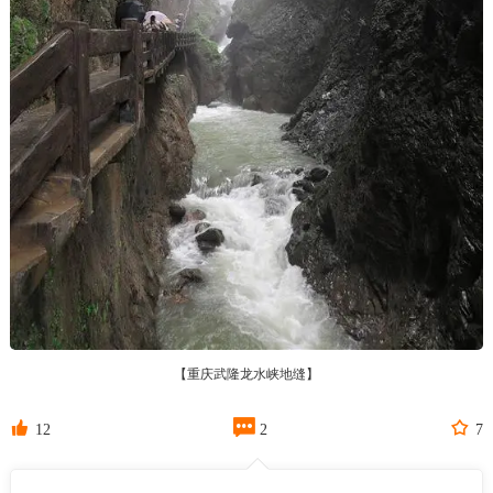
【重庆武隆龙水峡地缝】



12
2
7