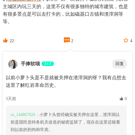
主城区内玩三天的，这里不仅有很多独特的城市建筑，也是
有很多景点是可以去打卡的，比如磁器口古镇和渣滓洞等
等。



22
2
4
手捧软喵
Lv.3
回复
以前小萝卜头是不是就被关押在渣滓洞的呀？我有点想去
这里了解红岩革命历史。
3天前
 0
sx_144867026：
小萝卜头曾经确实被关押在这里，渣滓洞以
前是国民党特务机关改造的秘密监狱了，现在在这里还能看
到以前的刑拘和牢房。