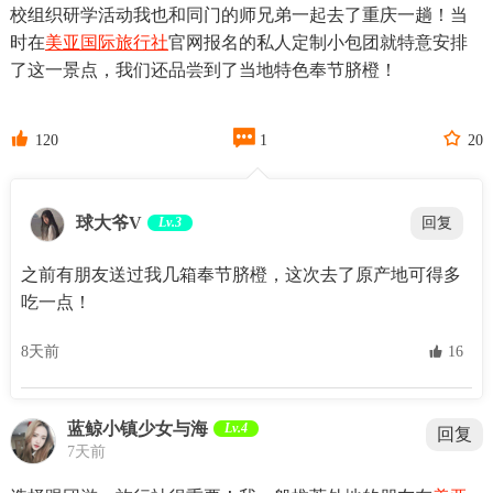
校组织研学活动我也和同门的师兄弟一起去了重庆一趟！当
时在
美亚国际旅行社
官网报名的私人定制小包团就特意安排
了这一景点，我们还品尝到了当地特色奉节脐橙！



120
1
20
球大爷V
Lv.3
回复
之前有朋友送过我几箱奉节脐橙，这次去了原产地可得多
吃一点！
8天前
 16
蓝鲸小镇少女与海
Lv.4
回复
7天前