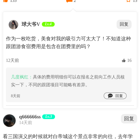
135
2
15
球大爷V
Lv.4
回复
作为一枚吃货，美食对我的吸引力可太大了！不知道这种
跟团游食宿费用是包含在团费里的吗？
12天前
 16
几度枫红：
具体的费用明细你可以在报名之前向工作人员核
实一下，不同的跟团项目可能略有差异。

8天前
q666666ss
Lv.3
回复
14天前
看三国演义的时候就对白帝城这个景点非常的向往，去年学