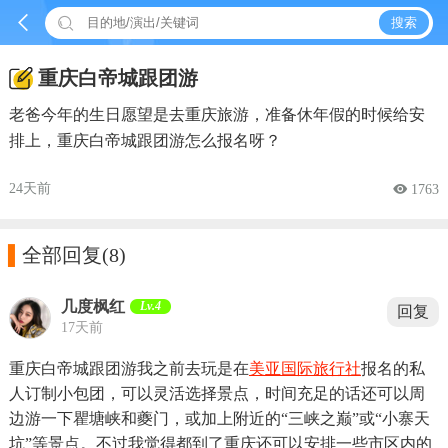


搜索
重庆白帝城跟团游
老爸今年的生日愿望是去重庆旅游，准备休年假的时候给安
排上，重庆白帝城跟团游怎么报名呀？
24天前
 1763

全部回复
(8)
几度枫红
Lv.4
回复
17天前
重庆白帝城跟团游我之前去玩是在
美亚国际旅行社
报名的私
人订制小包团，可以灵活选择景点，时间充足的话还可以周
边游一下瞿塘峡和夔门，或加上附近的“三峡之巅”或“小寨天
坑”等景点。不过我觉得都到了重庆还可以安排一些市区内的