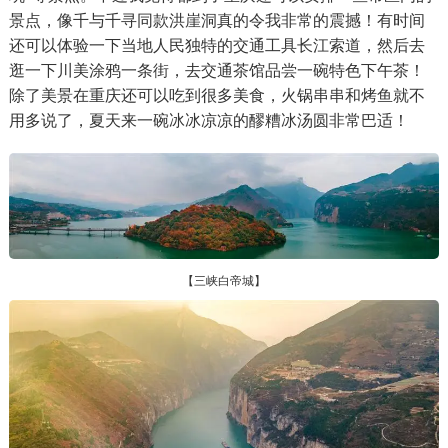
景点，像千与千寻同款洪崖洞真的令我非常的震撼！有时间
还可以体验一下当地人民独特的交通工具长江索道，然后去
逛一下川美涂鸦一条街，去交通茶馆品尝一碗特色下午茶！
除了美景在重庆还可以吃到很多美食，火锅串串和烤鱼就不
用多说了，夏天来一碗冰冰凉凉的醪糟冰汤圆非常巴适！
【三峡白帝城】