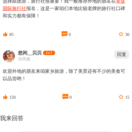
选择跟团游，旅行社很重要！我一般推荐外地的朋友在
美亚
国际旅行社
报名，这是一家咱们本地比较老牌的旅行社口碑
和实力都有保障！



85
0
30
悠闲__贝贝
Lv.5
回复
20天前
欢迎外地的朋友来咱家乡旅游，除了美景还有不少的美食可
以品尝哟！



150
0
15
我来回答