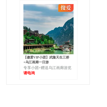
【傻爱VIP小团】武隆天生三桥
+乌江画廊一日游
专享小团+赠送乌江画廊游览
请电询