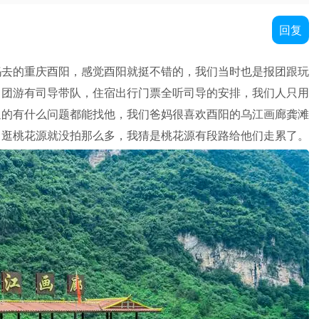
回复
妈去的重庆酉阳，感觉酉阳就挺不错的，我们当时也是报团跟玩
，团游有司导带队，住宿出行门票全听司导的安排，我们人只用
通的有什么问题都能找他，我们爸妈很喜欢酉阳的乌江画廊龚滩
，逛桃花源就没拍那么多，我猜是桃花源有段路给他们走累了。