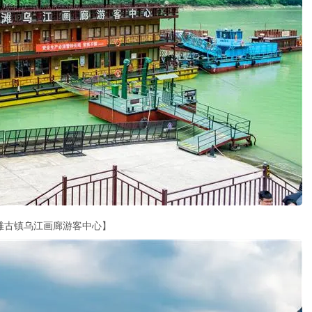
滩古镇乌江画廊游客中心】