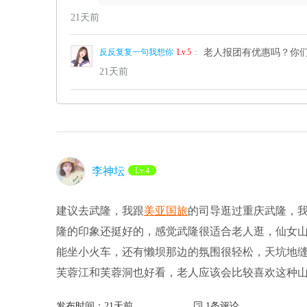
21天前
反反复复一句我想你
Lv.5
:
老人报团有优惠吗？你
21天前
李神坛
Lv.4
建议去武隆，我跟
美亚国旅
的司导逛过重庆武隆，
隆的印象还挺好的，感觉武隆很适合老人逛，仙女
能坐小火车，还有懒坝那边的氛围很轻松，天坑地
芙蓉江和芙蓉洞也好看，老人应该会比较喜欢这种
发布时间：21天前
 1条评论