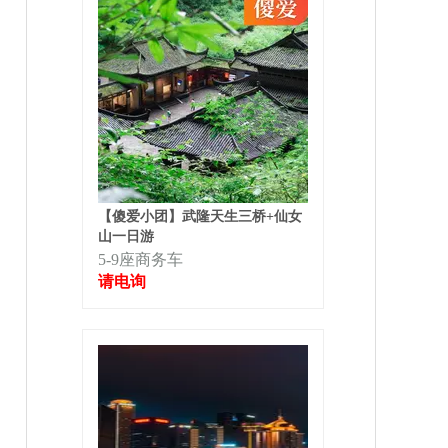
【傻爱小团】武隆天生三桥+仙女
山一日游
5-9座商务车
请电询