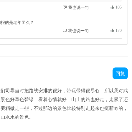
 105
 我也说一句
们报的是老年团么？
 170
 我也说一句
回复
我们司导当时把路线安排的很好，带玩带得很尽心，所以我对武
山景色好草色碧绿，看着心情就好，山上的路也好走，走累了还
缝要稍微走一些，不过那边的景色比较特别走起来也挺新奇的，
山山水水的景色。