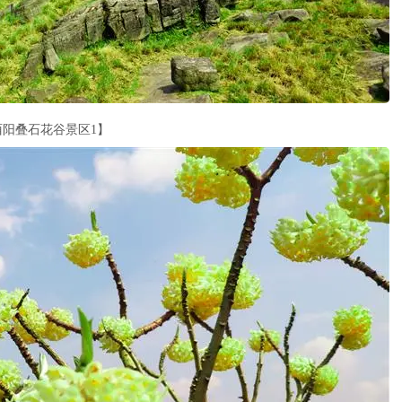
酉阳叠石花谷景区1】