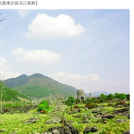
阳龚滩古镇乌江画廊】