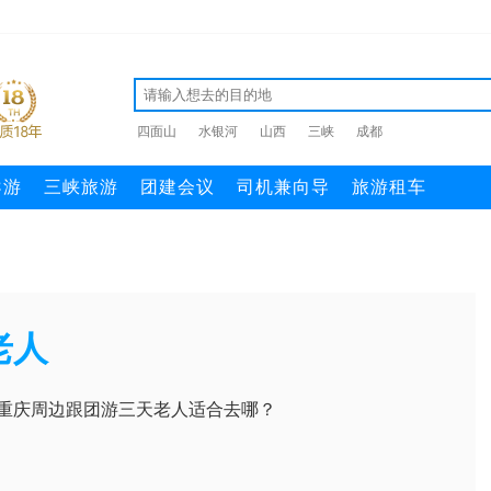
四面山
水银河
山西
三峡
成都
导游
三峡旅游
团建会议
司机兼向导
旅游租车
老人
重庆周边跟团游三天老人适合去哪？