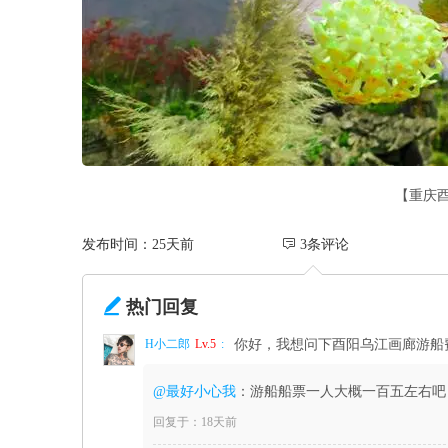
【重庆
发布时间：25天前
 3条评论

热门回复
H小二郎
Lv.5
:
你好，我想问下酉阳乌江画廊游船
@最好小心我
：游船船票一人大概一百五左右吧
回复于：18天前