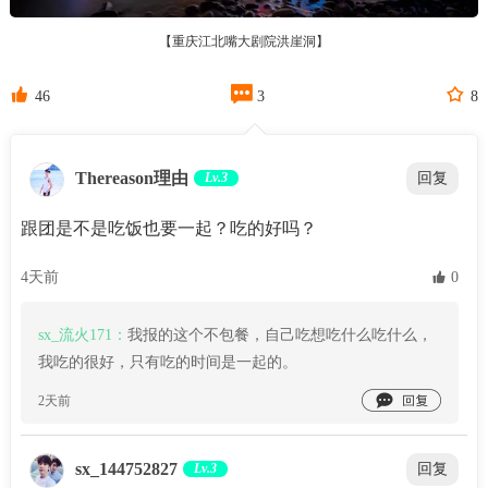
【重庆江北嘴大剧院洪崖洞】



46
3
8
Thereason理由
Lv.3
回复
跟团是不是吃饭也要一起？吃的好吗？
4天前
 0
sx_流火171：
我报的这个不包餐，自己吃想吃什么吃什么，
我吃的很好，只有吃的时间是一起的。

2天前
sx_144752827
Lv.3
回复