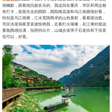
很幽默，跟着他玩挺欢乐的。我这回在重庆，市区和周边都
有打卡，前面先去的酉阳，酉阳桃花源和乌江画廊很好看，
特别是乌江画廊，江水宽阔两岸的山色葱郁，看着很治愈。
市区洪崖洞夜景直接惊艳我，近看灯火璀璨，在江滩对面远
看氛围感拉满，拍照特出片，山城步道弹子石老街和下浩里
也可以，好逛。