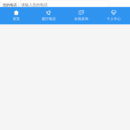
您的电话：




首页
拨打电话
在线咨询
个人中心
您的邮箱：
提问内容：
验 证 码：
提交咨询
重庆美亚国际旅行社联系电话：023-86915016
Copyright ©
重庆美亚国际旅行社