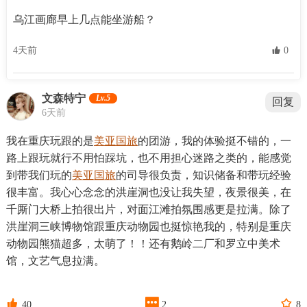
乌江画廊早上几点能坐游船？
4天前
 0
文森特宁
Lv.5
回复
6天前
我在重庆玩跟的是
美亚国旅
的团游，我的体验挺不错的，一
路上跟玩就行不用怕踩坑，也不用担心迷路之类的，能感觉
到带我们玩的
美亚国旅
的司导很负责，知识储备和带玩经验
很丰富。我心心念念的洪崖洞也没让我失望，夜景很美，在
千厮门大桥上拍很出片，对面江滩拍氛围感更是拉满。除了
洪崖洞三峡博物馆跟重庆动物园也挺惊艳我的，特别是重庆
动物园熊猫超多，太萌了！！还有鹅岭二厂和罗立中美术
馆，文艺气息拉满。



40
2
8