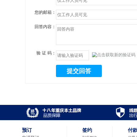
您的邮箱：
回答内容：
验 证 码：
提交回答
预订
签约
付