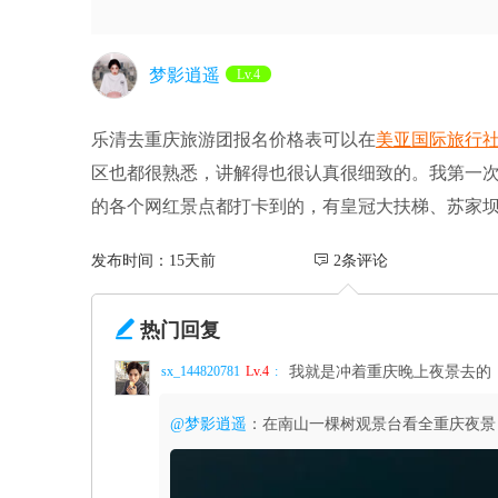
梦影逍遥
Lv.4
乐清去重庆旅游团报名价格表可以在
美亚国际旅行
区也都很熟悉，讲解得也很认真很细致的。我第一
的各个网红景点都打卡到的，有皇冠大扶梯、苏家
发布时间：15天前
 2条评论

热门回复
sx_144820781
Lv.4
:
我就是冲着重庆晚上夜景去的
@梦影逍遥
：在南山一棵树观景台看全重庆夜景