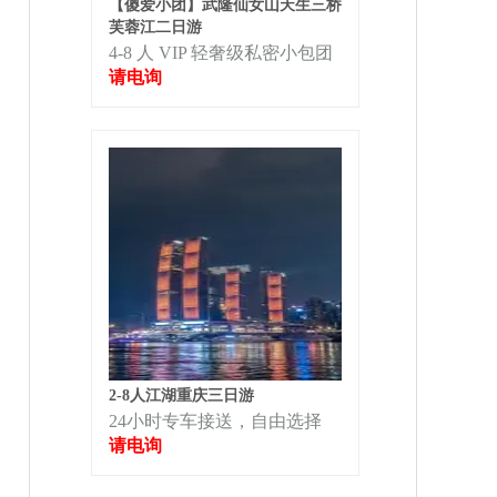
【傻爱小团】武隆仙女山天生三桥
芙蓉江二日游
4-8 人 VIP 轻奢级私密小包团
请电询
2-8人江湖重庆三日游
24小时专车接送，自由选择
请电询