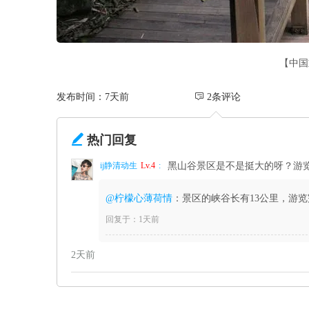
【中国
发布时间：7天前
 2条评论

热门回复
ij静清动生
Lv.4
:
黑山谷景区是不是挺大的呀？游
@柠檬心薄荷情
：景区的峡谷长有13公里，游
回复于：1天前
2天前