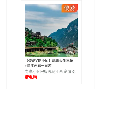
【傻爱VIP小团】武隆天生三桥
+乌江画廊一日游
专享小团+赠送乌江画廊游览
请电询