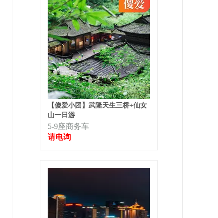
【傻爱小团】武隆天生三桥+仙女
山一日游
5-9座商务车
请电询