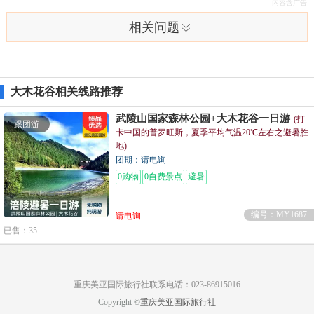
相关问题
大木花谷相关线路推荐
武陵山国家森林公园+大木花谷一日游
(打
跟团游
卡中国的普罗旺斯，夏季平均气温20℃左右之避暑胜
地)
团期：请电询
0购物
0自费景点
避暑
编号：MY1687
请电询
已售：35
重庆美亚国际旅行社联系电话：023-86915016
Copyright ©
重庆美亚国际旅行社