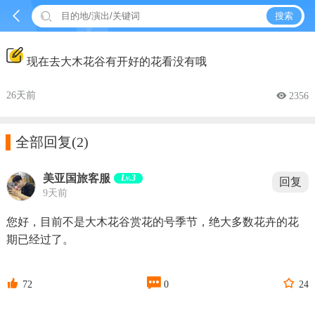


搜索
现在去大木花谷有开好的花看没有哦
26天前
 2356

全部回复
(2)
美亚国旅客服
Lv.3
回复
9天前
您好，目前不是大木花谷赏花的号季节，绝大多数花卉的花
期已经过了。



72
0
24