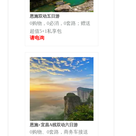
恩施双动五日游
0购物，0必消，0套路；赠送
超值5+1私享包
请电询
恩施+宜昌A线双动六日游
0购物、0套路，商务车接送