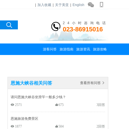
|
加入收藏
|
关于美亚
|
English
24小时咨询电话
023-86915016
游客问答
旅游指南
旅游资讯
旅游攻略
恩施大峡谷相关问答
查看所有问答 
请问恩施大峡谷坐滑竿一般多少钱？
 2571
675
3回答
恩施旅游免费景区
 1877
504
2回答