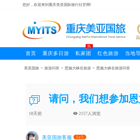
您好，欢迎来到重庆美亚国际旅行社官网!
热
首页
重庆多日游
私家团
红色旅游
当地
美亚国旅
>
旅游问答
>
恩施大峡谷旅游
>
恩施大峡谷旅游问答
请问，我们想参加恩

18天前
 2157人浏览
美亚国旅客服
Lv.5