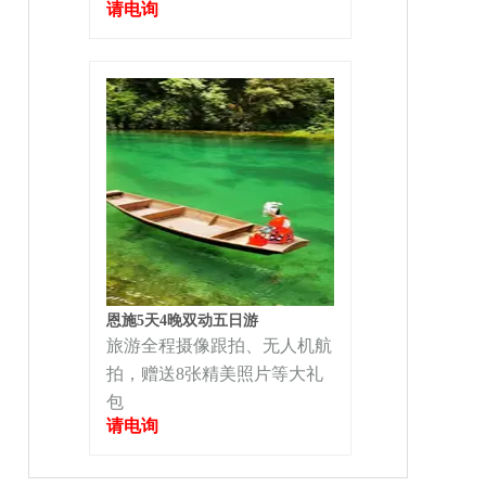
请电询
恩施5天4晚双动五日游
旅游全程摄像跟拍、无人机航
拍，赠送8张精美照片等大礼
包
请电询