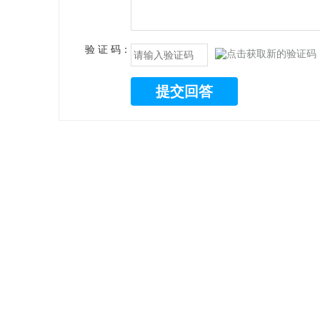
验 证 码：
提交回答