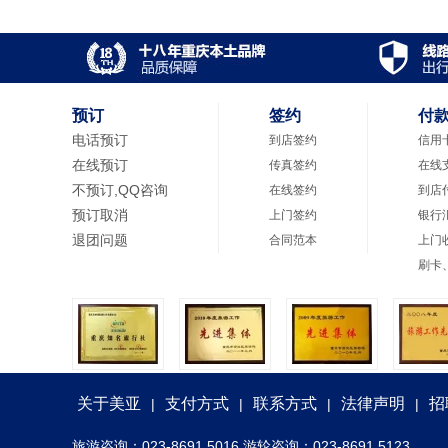
预订
签约
付
电话预订
到店签约
信用
在线预订
传真签约
在线
不预订,QQ咨询
在线签约
到店
预订取消
上门签约
银行
退团问题
合同范本
上门
刷卡
关于美亚
支付方式
联系方式
法律声明
招
|
|
|
|
旅游咨询：023-8691 5016 游轮咨询：023-8691 5123