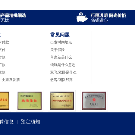
款
常见问题
卡付款
出发时间地点
支付
关于保险
付款
单房差是什么
汇款
纯玩是什么意思
收款
双飞/双卧是什么
、支票及发票
散客/团队线路
聘信息
预定须知
|