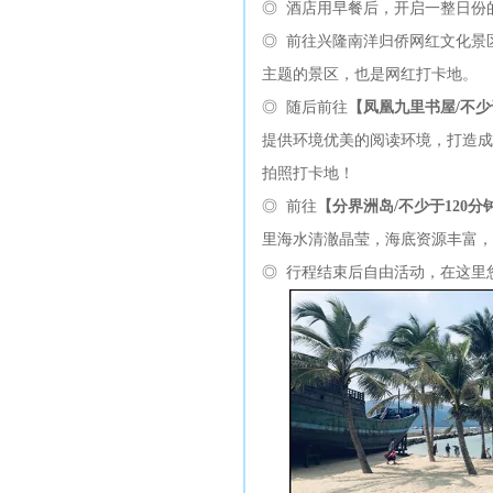
◎ 酒店用早餐后，开启一整日份
◎ 前往兴隆南洋归侨网红文化景区
主题的景区，也是网红打卡地。
◎ 随后前往
【
凤凰九里书屋
/不
提供环境优美的阅读环境，打造成
拍照打卡地！
◎ 前往
【分界洲岛/不少于1
2
0分
里海水清澈晶莹，海底资源丰富，
◎ 行程结束后自由活动，在这里