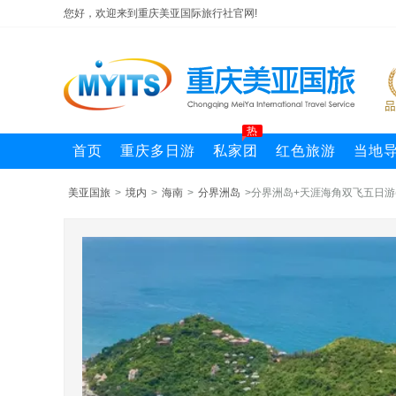
您好，欢迎来到重庆美亚国际旅行社官网!
热
首页
重庆多日游
私家团
红色旅游
当地
美亚国旅
>
境内
>
海南
>
分界洲岛
>分界洲岛+天涯海角双飞五日游