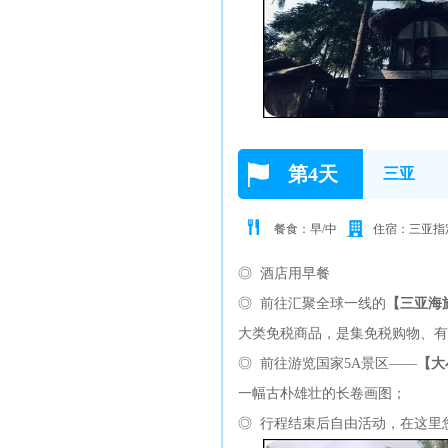
第4天
三亚
餐食：早/中
住宿：三亚指
◎ 酒店用早餐
◎ 前往汇聚全球一线的
【三亚海
大类免税商品，是集免税购物、有
◎ 前往游览国家5A景区——
【大
一幅古朴雄壮的长卷画图；
◎ 行程结束后自由活动，在这里