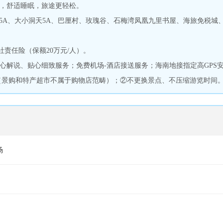
，舒适睡眠，旅途更轻松。
5A、大小洞天5A、巴厘村、玫瑰谷、石梅湾凤凰九里书屋、海旅免税城
责任险（保额20万元/人）。
心解说、贴心细致服务；免费机场-酒店接送服务；海南地接指定高GPS
店（景购和特产超市不属于购物店范畴）；②不更换景点、不压缩游览时间
场