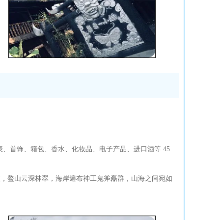
手表、首饰、箱包、香水、化妆品、电子产品、进口酒等 45
倾，鳌山云深林翠，海岸遍布神工鬼斧磊群，山海之间宛如