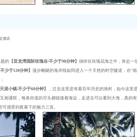
定酒店
主题的
【亚龙湾国际玫瑰谷/不少于90分钟】
徜徉在玫瑰花海之中，奔赴一
不少于120分钟】
漫步蜿蜒的海岸线如同进入一个天然的时空隧道，在“南天
；
天涯
小镇
/不少于
6
0分钟】
，过去这里是有着百年历史的渔村，如今这里
道互相通联，每条街道的尽头都链接着海边，走进去可以看到大海，真的有
您可感受到夜幕下的魅力三亚。