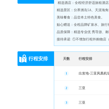
精选酒店：全程经济舒适旅租酒店
精选景区：分界洲岛5A、天涯海角
美味餐食：品尝本土特色美食。
贴心赠送：全程品牌矿泉水、旅行社
品质保障：精选专业优 秀导游、耐
接待承诺: ①不增加行程外购物
行程安排
天数
行程安排
出发地-三亚凤凰机
1
三亚
2
三亚
3