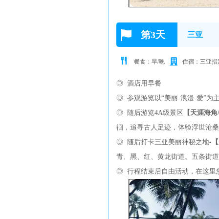
第3天
三亚
餐食：早/晚
住宿：三亚指
◎ 酒店用早餐
◎ 参观游览以“美丽·浪漫·爱”为
◎ 随后游览4A级景区
【天涯海角/
徊，追寻古人足迹，体验浮世沧桑
◎ 随后打卡三亚美丽神秘之地-
【
青、黑、红、黄龙街道。五条街
◎ 行程结束后自由活动，在这里