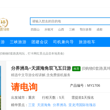
四面山
水银河
山西
三峡
鄂尔多斯
成都
导游
三峡旅游
团建会议
司机兼向导
旅游租车
(0购物0套路真纯玩，打卡网红景点品尝本地美食)
分界洲岛+天涯海角双飞五日游
(0购物0套路
推荐
精选中文导游全程讲解,含免费接机服务
请电询
产品编号：MY1706
出发城市：重庆
行程天数：5天
需提前
1
天报名
精华景点：
三亚
天涯海角
分界洲岛
亚龙湾国际玫瑰谷