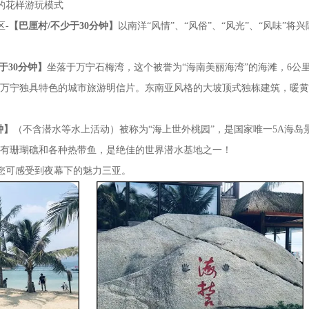
的花样游玩模式
-
【
巴厘村
/不少于
3
0分钟
】
以南洋“风情”、“风俗”、“风光”、“风味
少于
3
0分钟
】
坐落于万宁石梅湾，这个被誉为“海南美丽海湾”的海滩，6公
万宁独具特色的城市旅游明信片。东南亚风格的大坡顶式独栋建筑，暖黄
钟】
（不含潜水等水上活动）被称为“海上世外桃园”，是国家唯一5A海
有珊瑚礁和各种热带鱼，是绝佳的世界潜水基地之一！
您可感受到夜幕下的魅力三亚。