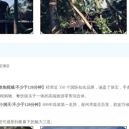
定酒店
旅免税城
/不少于120分钟
】
经营近 350 个国际知名品牌，涵盖了珠宝，
税购物、餐饮娱乐于一体的高端旅游零售综合体。
小洞天/不少于120分钟】
800年琼崖第一名胜，崖州湾弧弦百里，碧波万
您可感受到夜幕下的魅力三亚。