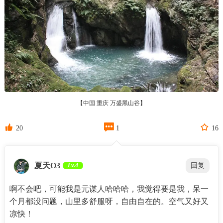
【中国 重庆 万盛黑山谷】



20
1
16
夏天O3
Lv.4
回复
啊不会吧，可能我是元谋人哈哈哈，我觉得要是我，呆一
个月都没问题，山里多舒服呀，自由自在的。空气又好又
凉快！