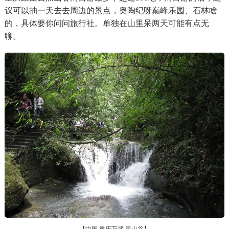
议可以抽一天去去周边的景点，奥陶纪呀巅峰乐园、石林啥
的，具体要你问问旅行社。单独在山里呆两天可能有点无
聊。
【中国 重庆万盛 黑山谷】