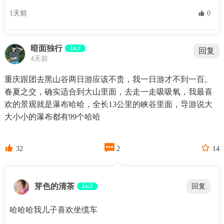
1天前
 0
暗面独行
Lv.3
回复
4天前
重庆跟团去黑山谷两日游应该不贵，我一日游才不到一百。
春夏之交，确实适合到大山里面，去走一走吸吸氧，我最喜
欢的景观就是瀑布哈哈，全长13公里的峡谷里面，导游说大
大小小的瀑布都有99个哈哈



32
2
14
芽色的清茶
Lv.3
回复
哈哈哈我儿子喜欢坐缆车