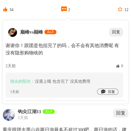



34
2
12
巅峰vs颠峰
Lv.5
回复
谢谢你！跟团是包括完了的吗，会不会有其他消费呢 有
没有隐形购物啥的
2天前
 0
指尖的阳光：
没遇上哦 包含完了 没其他费用

1天前
钩尖江湖11
Lv.4
回复
1天前
重庆跟团去黑山谷两日游最多不超过300吧，两日游的话，建