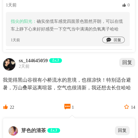
1天前
 0
指尖的阳光：
确实坐缆车感觉四面景色豁然开朗，可以在缆
车上静下心来好好感受一下空气当中满满的负氧离子哈哈

1天前
sx_144645059
Lv.3
回复
2天前
我觉得黑山谷很有小桥流水的意境，也很凉快！特别适合避
暑，万山叠翠远离喧嚣，空气也很清新，我还想去长住哈哈



22
1
14
芽色的清茶
Lv.3
回复