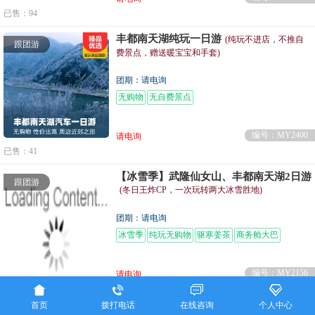
已售：94
丰都南天湖纯玩一日游
(纯玩不进店，不推自
跟团游
费景点，赠送暖宝宝和手套)
团期：请电询
无购物
无自费景点
编号：MY2400
请电询
已售：41
【冰雪季】武隆仙女山、丰都南天湖2日游
跟团游
(冬日王炸CP，一次玩转两大冰雪胜地)
团期：请电询
冰雪季
纯玩无购物
驱寒姜茶
商务舱大巴
深度游
编号：MY2156
请电询




已售：59
首页
拨打电话
在线咨询
个人中心