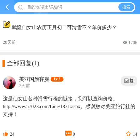


搜索
武隆仙女山农历正月初二可滑雪不？单价多少？
20天前
 1706

全部回复
(1)
美亚国旅客服
Lv.5
回复
2天前
这是仙女山各种滑雪行程的链接，您可以查询价格。
http://www.57023.com/Line/1831.aspx。感谢您对美亚旅行社的
支持！



24
0
14