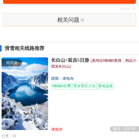
相关问题
滑雪相关线路推荐
长白山+延吉5日游
(真纯玩0购物0套路，精品小
跟团游
团游长白山)
团期：请电询
0购物0自费
雪乡景区入住
寒地温泉
编号：MY360
请电询
已售：41