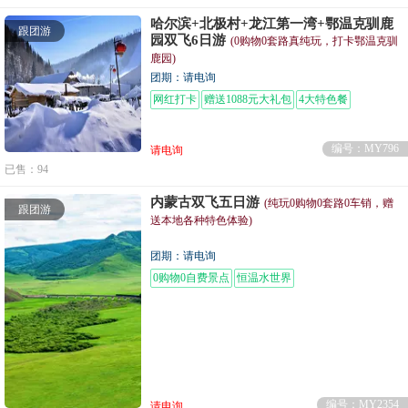
哈尔滨+北极村+龙江第一湾+鄂温克驯鹿
跟团游
园双飞6日游
(0购物0套路真纯玩，打卡鄂温克驯
鹿园)
团期：请电询
网红打卡
赠送1088元大礼包
4大特色餐
编号：MY796
请电询
已售：94
内蒙古双飞五日游
(纯玩0购物0套路0车销，赠
跟团游
送本地各种特色体验)
团期：请电询
0购物0自费景点
恒温水世界
编号：MY2354
请电询