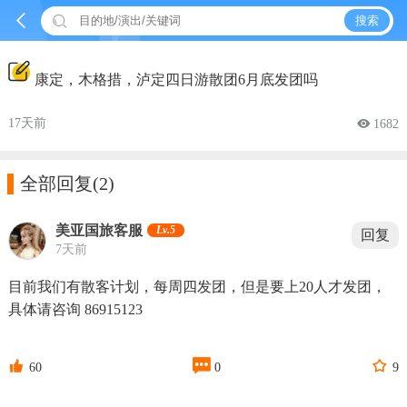


搜索
康定，木格措，泸定四日游散团6月底发团吗
17天前
 1682

全部回复
(2)
美亚国旅客服
Lv.5
回复
7天前
目前我们有散客计划，每周四发团，但是要上20人才发团，
具体请咨询 86915123



60
0
9