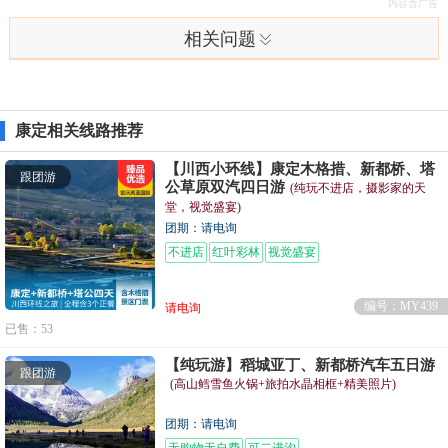
相关问题
康定相关线路推荐
【川西小环线】康定木格措、新都桥、塔
跟团游
公草原双汽四日游
(纯玩不进店，摄影家的天
堂，视觉盛宴)
团期：请电询
不进店
红叶彩林
视觉盛宴
编号：MY439
请电询
已售：53
【纯玩游】稻城亚丁、新都桥汽车五日游
跟团游
(高山鳕雪鱼火锅+旅拍水晶相框+精美照片)
团期：请电询
无购物无自费
可二进沟