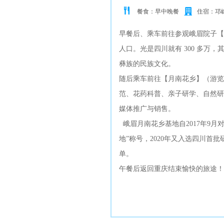
餐食：早中晚餐
住宿：邛
早餐后、乘车前往参观峨眉院子【彝
人口。光是四川就有 300 多
彝族的民族文化。
随后乘车前往【月南花乡】（游览
范、花药科普、亲子研学、自然研
媒体推广与销售。
峨眉月南花乡基地自2017年9月
地”称号，2020年又入选四川
单。
午餐后返回重庆结束愉快的旅途！