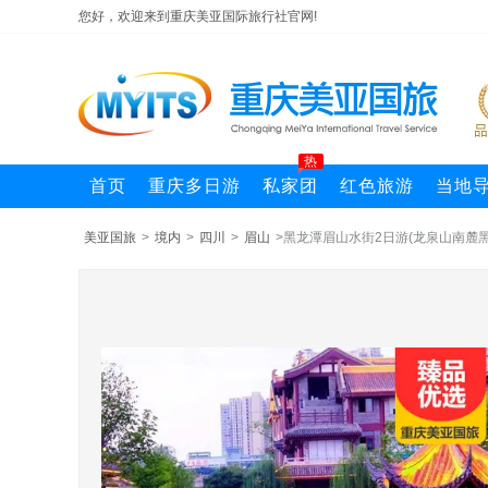
您好，欢迎来到重庆美亚国际旅行社官网!
热
首页
重庆多日游
私家团
红色旅游
当地
美亚国旅
>
境内
>
四川
>
眉山
>黑龙潭眉山水街2日游(龙泉山南麓