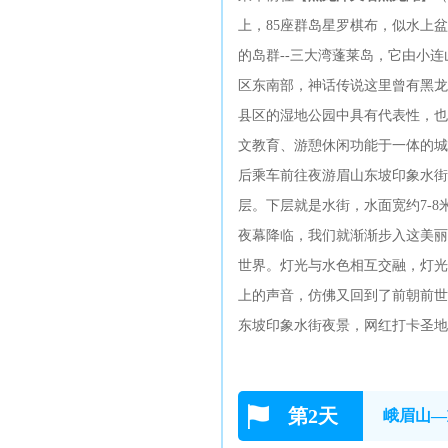
上，85座群岛星罗棋布，似水上
的岛群--三大湾蓬莱岛，它由小
区东南部，神话传说这里曾有黑龙
县区的湿地公园中具有代表性，也
文教育、游憩休闲功能于一体的城
后乘车前往夜游眉山东坡印象水街
层。下层就是水街，水面宽约7-
夜幕降临，我们就渐渐步入这美丽
世界。灯光与水色相互交融，灯光
上的声音，仿佛又回到了前朝前世
东坡印象水街夜景，网红打卡圣地
第2天
峨眉山—