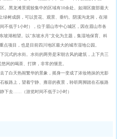
区。黑龙滩景观较集中的区域有10余处。如湖区腹部最大
岛上绿树成荫，可以赏花、观景、垂钓。阴溪沟龙洞，在湖
间不低于1小时），位于眉山市中心城区，因在眉山市各
东坡湖相望。以"东坡水月"文化为主题，集湿地保育、科
的重点项目，也是目前四川地区最大的城市湿地公园。
下沉式的水街。水街的两旁是宋朝古风的建筑，上下共三
起悠闲的喝茶、打牌，非常的惬意。
去了白天热闹繁华的景象，摇身一变成了浓妆艳抹的光影
石板路上，望着宁静、雍容的夜景，聆听两脚踏在石板路
静下去……（游览时间不低于2小时）