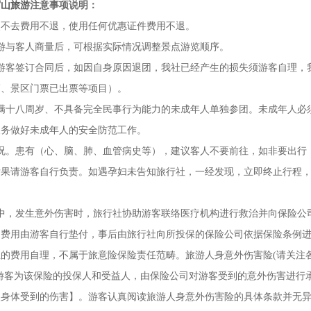
眉山旅游
注意事项说明：
点不去费用不退，使用任何优惠证件费用不退。
游与客人商量后，可根据实际情况调整景点游览顺序。
游客签订合同后，如因自身原因退团，我社已经产生的损失须游客自理，
辆、景区门票已出票等项目）。
满十八周岁、不具备完全民事行为能力的未成年人单独参团。未成年人必
义务做好未成年人的安全防范工作。
况。患有（心、脑、肺、血管病史等），建议客人不要前往，如非要出行
后果请游客自行负责。如遇孕妇未告知旅行社，一经发现，立即终止行程
中，发生意外伤害时，旅行社协助游客联络医疗机构进行救治并向保险公
的费用由游客自行垫付，事后由旅行社向所投保的保险公司依据保险条例
的费用自理，不属于旅意险保险责任范畴。旅游人身意外伤害险(请关注
游客为该保险的投保人和受益人，由保险公司对游客受到的意外伤害进行
使身体受到的伤害】。游客认真阅读旅游人身意外伤害险的具体条款并无