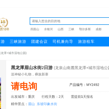
四面山
水银河
山西
三峡
鄂尔多斯
成都
导游
三峡旅游
团建会议
司机兼向导
旅游租车
黑龙潭+城市湿地公园)
黑龙潭眉山水街2日游
(龙泉山南麓黑龙潭+城市湿地公
送神秘小礼物，彝族新寨
请电询
产品编号：MY2492
出发城市：重庆
行程天数：2天
需提前
1
天报名
精华景点：
眉山
东坡印象水街