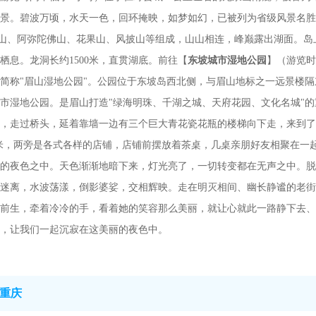
盆景。碧波万顷，水天一色，回环掩映，如梦如幻，已被列为省级风景名胜
连山、阿弥陀佛山、花果山、风披山等组成，山山相连，峰巅露出湖面。
栖息。龙洞长约1500米，直贯湖底。前往【
东坡城市湿地公园
】（游览时
简称"眉山湿地公园"。公园位于东坡岛西北侧，与眉山地标之一远景楼隔
市湿地公园。是眉山打造"绿海明珠、千湖之城、天府花园、文化名城"
，走过桥头，延着靠墙一边有三个巨大青花瓷花瓶的楼梯向下走，来到了
8米，两旁是各式各样的店铺，店铺前摆放着茶桌，几桌亲朋好友相聚在一
的夜色之中。天色渐渐地暗下来，灯光亮了，一切转变都在无声之中。脱
迷离，水波荡漾，倒影婆娑，交相辉映。走在明灭相间、幽长静谧的老街
前生，牵着冷冷的手，看着她的笑容那么美丽，就让心就此一路静下去、
，让我们一起沉寂在这美丽的夜色中。
重庆