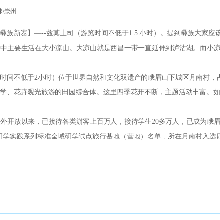
崃/崇州
族新寨】—--兹莫土司（游览时间不低于1.5 小时）。提到彝族大家应
万，其中主要生活在大小凉山。大凉山就是西昌一带一直延伸到泸沽湖。而
时间不低于2小时）位于世界自然和文化双遗产的峨眉山下城区月南村，占
学、花卉观光旅游的田园综合体。这里四季花开不断，主题活动丰富。如
对外开放以来，已接待各类游客上百万人，接待学生20多万人，已成为峨眉
首批研学实践系列标准全域研学试点旅行基地（营地）名单，所在月南村入