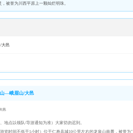
地灵，被誉为川西平原上一颗灿烂明珠。
/大邑
山—峨眉山/大邑
大邑
、地点以领队/导游通知为准）大家切勿迟到。
游览时间不低于1小时）位于仁寿县城10公里左右的龙泉山南麓，被誉为"川