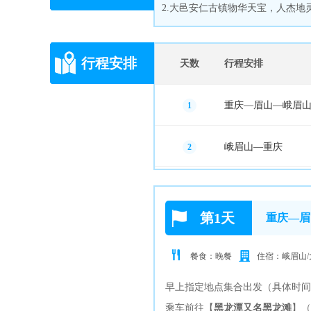
2.大邑安仁古镇物华天宝，人杰
行程安排
天数
行程安排
重庆—眉山—峨眉山
1
峨眉山—重庆
2
第1天
重庆—眉
餐食：晚餐
住宿：峨眉山/
早上指定地点集合出发（具体时间
乘车前往【
黑龙潭又名黑龙滩
】（