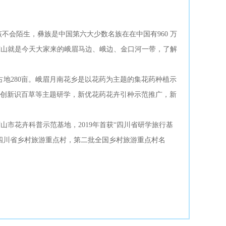
该不会陌生，彝族是中国第六大少数名族在在中国有960 万
小凉山就是今天大家来的峨眉马边、峨边、金口河一带，了解
地280亩。峨眉月南花乡是以花药为主题的集花药种植示
创新识百草等主题研学，新优花药花卉引种示范推广，新
山市花卉科普示范基地，2019年首获“四川省研学旅行基
选四川省乡村旅游重点村，第二批全国乡村旅游重点村名