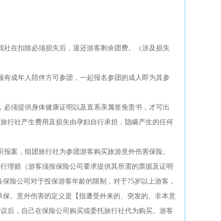
我社在扣除必须损失后，退还游客剩余团费。（涉及损失
须有成年人陪伴方可参团，一起报名参团的成人即为其参
，必须提供身体健康证明以及直系亲属签免责书，才可出
，旅行社产生费用及损失由孕妇自行承担，隐瞒产生的任何
司报案，组团旅行社为参团游客购买旅游意外伤害保险。
进行理赔（游客须按保险公司要求提供其所需的票据及证明
各保险公司对于投保游客年龄的限制，对于75岁以上游客，
承保。意外伤害的定义是【指遭受外来的、突发的、非本意
异议后，自己在保险公司购买或委托旅行社代为购买。游客