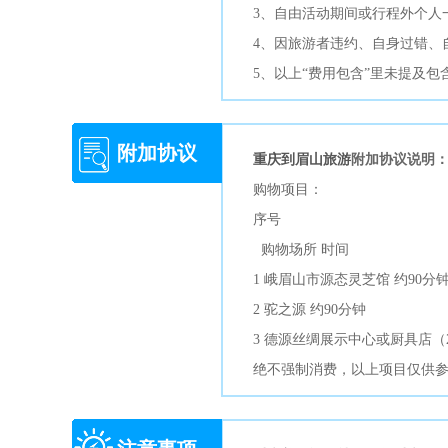
3、自由活动期间或行程外个人
4、因旅游者违约、自身过错、
5、以上“费用包含”里未提及
附加协议
重庆到眉山旅游
附加协议说明
购物项目：
序号
购物场所 时间
1 峨眉山市源态灵芝馆 约90分
2 驼之源 约90分钟
3 德源丝绸展示中心或厨具店（2
绝不强制消费，以上项目仅供