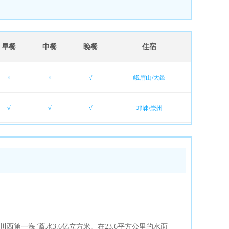
早餐
中餐
晚餐
住宿
×
×
√
峨眉山/大邑
√
√
√
邛崃/崇州
西第一海"蓄水3.6亿立方米。在23.6平方公里的水面