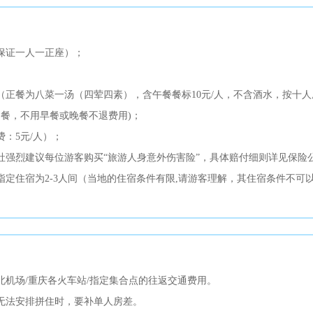
保证一人一正座）；
，（正餐为八菜一汤（四荤四素），含午餐餐标10元/人，不含酒水，按十
含餐，不用早餐或晚餐不退费用)；
：5元/人）；
社强烈建议每位游客购买“旅游人身意外伤害险”，具体赔付细则详见保险
指定住宿为2-3人间（当地的住宿条件有限,请游客理解，其住宿条件不
北机场/重庆各火车站/指定集合点的往返交通费用。
无法安排拼住时，要补单人房差。