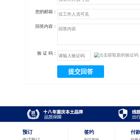
您的邮箱：
回答内容：
验 证 码：
提交回答
预订
签约
付
电话预订
到店签约
信用