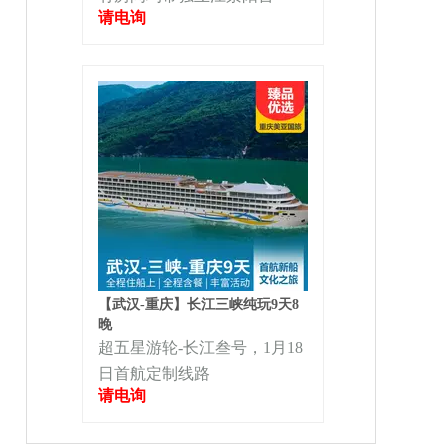
请电询
【武汉-重庆】长江三峡纯玩9天8
晚
超五星游轮-长江叁号，1月18
日首航定制线路
请电询