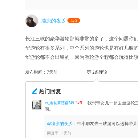
凄凉的夜彡
Lv.5
长江三峡的豪华游轮那就非常的多了，这个问题你
华游轮有很多系列，每个系列的游轮也是有好几艘
华游轮都不会出错的，因为游轮游全程都会玩得比
发布时间：7天前
 2条评论

热门回复
sx_老衲要还俗749
Lv.5
:
我想带女儿一起去坐游轮
闹。
@凄凉的夜彡
：带小朋友去三峡游可以选择带儿
回复于：1天前