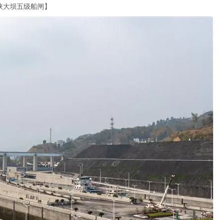
峡大坝五级船闸】