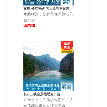
重庆-长江三峡-宜昌单程三日游
水路联运，全程入住游轮江景
阳台房
请电询
长江三峡全景往返五日游
乘坐水上商务酒店式游船，所
有房间均带独立江景阳台