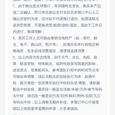
7、由于舱位是全球预订，库存随时在变化，购买本产品
须二次确认，即订单生效以支付全款且本预订中心人工
确认并签约为准，仅付款不代表预订成功。如遇该航次
该房型售罄，可更换房型/航期/游轮/退款，退款于工作日
内进行，敬请理解；
8、景区工作人员可能会推销当地特产（如：茶叶、糕
点、鱼干、跑山鸡、照片等），此项目非本行程指定购
物场所，也非必须消费项目，请谨慎选择消费；
9、以上内容为常态情形，由于天气、水位、包租、故
障、航道管制、特殊航次、临时性政策等因素的影响，
游览景点、登离船码头、参考团队行程中的时间节点等
可能会有调整，须以当航次的实际执行为准；如遇中
转，船方将统一安排乘车前往中转码头登/离船，请积极
配合中转安排。重庆段一般是在涪陵/丰都/万州/奉节等码
头中转，湖北段一般是在巴东/归州/秭归/荆州/岳阳/九江
等码头中转，以上调整无额外补偿。本预订中心不接受
因以上情形要求退费的申请，介意者慎拍。