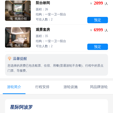
2099
阳台标间
￥
/
人
面积：26
结构：一室一卫一阳台

视频介绍
可住人数：2
预定
6999
观景套房
￥
/
人
面积：35
结构：一室一卫一阳台

视频介绍
可住人数：2
预定

温馨提醒
您选择的房费已包含船票、住宿、用餐(普通游轮不含餐)、行程中的景点
门票、导服费。
游轮简介
行程安排
游轮设施
同品牌游轮
星际阿波罗