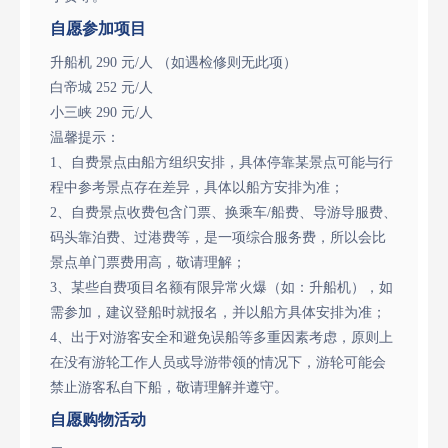
自愿参加项目
升船机 290 元/人 （如遇检修则无此项）
白帝城 252 元/人
小三峡 290 元/人
温馨提示：
1、自费景点由船方组织安排，具体停靠某景点可能与行
程中参考景点存在差异，具体以船方安排为准；
2、自费景点收费包含门票、换乘车/船费、导游导服费、
码头靠泊费、过港费等，是一项综合服务费，所以会比
景点单门票费用高，敬请理解；
3、某些自费项目名额有限异常火爆（如：升船机），如
需参加，建议登船时就报名，并以船方具体安排为准；
4、出于对游客安全和避免误船等多重因素考虑，原则上
在没有游轮工作人员或导游带领的情况下，游轮可能会
禁止游客私自下船，敬请理解并遵守。
自愿购物活动