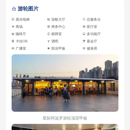
游轮图片

观光电梯
游船大厅
总服务台
商场
商务中心
医疗室
咖啡厅
棋牌室
多功能厅
卡拉OK
酒吧
宴会厅
广播室
阳光甲板
健身房
星际阿波罗游轮顶层甲板