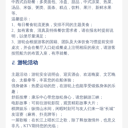
中西式自助餐：多类面包、冷盘、甜品，中式凉菜、热菜、
汤品、米饭、粥类、面条、糕点，饮料、果汁、新鲜水果
等。
温馨提示：
1、每日餐食轮流更换，安排不同的主题美食；
2、如有素食、清真及特殊餐饮需求者，请在报名时提前说
明，以便尽量满足；
3、游轮会根据游客的国籍、团队及大体饮食习惯提前安排
桌次，并会在餐厅入口处或餐桌上注明相应的座次，请游客
按照船方的布置入座，有序就餐。
游轮活动

主题活动：游轮安全说明会、迎宾酒会、欢送晚宴、文艺晚
会、太极拳等，丰富您的在船体验；
强身健体：热爱运动的您，在游轮上也能享受锻炼身体的乐
趣；
舒筋按摩：康乐中心带您放松身心，请您躺游三峡；
电影故事：可前往游轮影院，观赏精彩故事大片；
棋牌娱乐：纵情山水间，闲暇时刻可与友人们来一场“长城”
友谊赛（麻将、扑克牌等）；
一展歌喉：在长江上唱长江之歌，除了释放激情外，也意义
非凡，KTV期待您的光临；