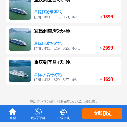
星际阿波罗游轮
1899
航期：8/11、8/17、8/23、8/29、9/10
￥
宜昌到重庆5天4晚
星际阿波罗游轮
2099
航期：8/13、8/19、8/25、8/31、9/6
￥
重庆到宜昌4天3晚
星际水晶号游轮
1699
航期：8/13、8/20、8/27、9/3、9/10
￥
重庆美亚国际旅行社联系电话：023-86915016
Copyright ©
重庆美亚国际旅行社



立即预定
首页
电话咨询
在线咨询