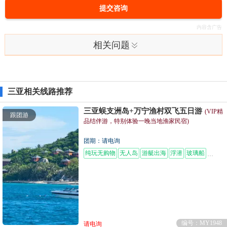
提交咨询
相关问题
三亚相关线路推荐
三亚蜈支洲岛+万宁渔村双飞五日游
(VIP精
跟团游
品结伴游，特别体验一晚当地渔家民宿)
团期：请电询
纯玩无购物
无人岛
游艇出海
浮潜
玻璃船
摩托艇
编号：MY1948
请电询