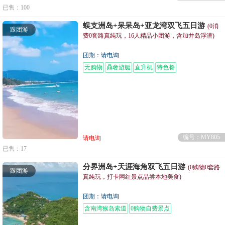
已售：100
蜈支洲岛+呆呆岛+亚龙湾双飞五日游
(0消
跟团游
费0套路真纯玩，16人精品小团游，含加井岛浮潜)
团期：请电询
无购物
鼎奢游艇
直升机
特色餐
编号：MY805
请电询
已售：17
分界洲岛+天涯海角双飞五日游
(0购物0套路
跟团游
真纯玩，打卡网红景点品尝本地美食)
团期：请电询
含南湾猴岛索道
0购物自费景点