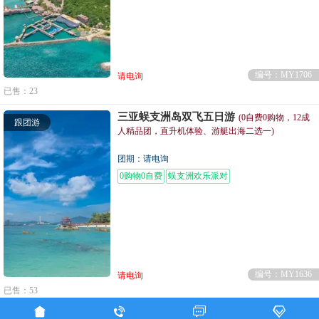
编号：MY1706
请电询
已售：23
三亚蜈支洲岛双飞五日游
(0自费0购物，12成
跟团游
人精品团，直升机体验、游艇出海二选一)
团期：请电询
0购物0自费
蜈支洲欢乐派对
编号：MY1636
请电询
已售：53




三亚自由行双飞5-6日游 尊享品质
(赠送游艇