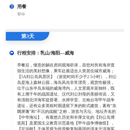
用餐
早中
第3天
行程安排：乳山/海阳—威海
早餐后，惬意的躺在房间观海听涛，容您对所有海岸度
假生活的美好想像，乘车赴最适合人类居住城市威海；
【5A刘公岛风景区】（游览时间不少于2.5小时），刘公
岛是海上森林公园，海岛风光非常漂亮，观赏性极强，
位于山东半岛东端的威海湾内，人文景观丰富独特，既
有上溯千年的战国遗址、汉代刘公刘母的美丽传说，又
有清朝北洋海军提督署、水师学堂、古炮台等甲午战争
遗址，还有众多英租时期遗留下来的欧式建筑，素有“东
隅屏藩”和“不沉的战舰”之称，游览与天坛、地坛齐名的
【中华海坛】、有着悠久历史和丰厚文化的【刘公岛博
览苑】及爱国主义教育示范基地【甲午战争博物馆】，
【定远舰】主体景观为按原貌复制再现的清末北洋海军