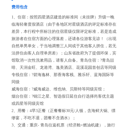
费用包含
1、住宿：按照四星酒店建造的标准间（未挂牌）升级一晚
临海轻奢度假酒店（由于各地区对星级酒店的评定标准存在
差异，本行程中所标注的住宿星级仅限评定标准，若是造成
旅游者在住宿方面的心理落差，还请各位游客见谅！（出现
自然单男单女，于当地调整三人间或于其他客人拼住，若无
法拼住由客人自理单房差）；山东省政府为了提倡环保，宾
馆取消一次性洗漱用品，请客人自备。青岛住宿：?青岛喆
啡、天润金旺、龙港湾、逸美酒店、花溪花园首创店等同级
专线住宿：?碧海逸林、那香海客栈、雅乐轩、蓝海国际等
同级
威海住宿：?威海威达、维也纳、贝斯特等同级宾馆；
烟台住宿：?锦江之星、智选假日延住自行选择尚客优主题
或四星等同级宾馆
2、用餐：4早3正餐（正餐餐标30元/人顿，含海鲜大锅、缥
缈宴，不吃不退，团餐不含酒水）；
3、交通：重庆- 青岛往返机票（经济舱+燃油机建），旅行