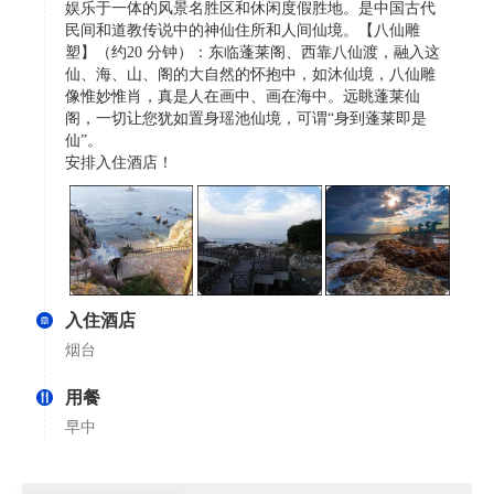
娱乐于一体的风景名胜区和休闲度假胜地。是中国古代
民间和道教传说中的神仙住所和人间仙境。【八仙雕
塑】（约20 分钟）：东临蓬莱阁、西靠八仙渡，融入这
仙、海、山、阁的大自然的怀抱中，如沐仙境，八仙雕
像惟妙惟肖，真是人在画中、画在海中。远眺蓬莱仙
阁，一切让您犹如置身瑶池仙境，可谓“身到蓬莱即是
仙”。
安排入住酒店！
入住酒店
烟台
用餐
早中