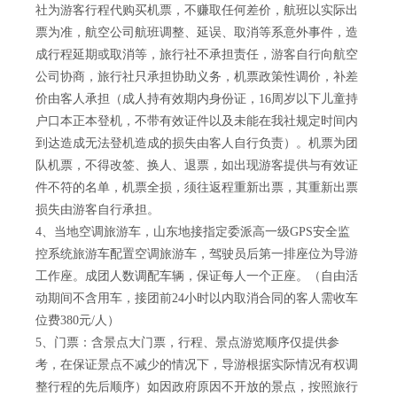
社为游客行程代购买机票，不赚取任何差价，航班以实际出
票为准，航空公司航班调整、延误、取消等系意外事件，造
成行程延期或取消等，旅行社不承担责任，游客自行向航空
公司协商，旅行社只承担协助义务，机票政策性调价，补差
价由客人承担（成人持有效期内身份证，16周岁以下儿童持
户口本正本登机，不带有效证件以及未能在我社规定时间内
到达造成无法登机造成的损失由客人自行负责）。机票为团
队机票，不得改签、换人、退票，如出现游客提供与有效证
件不符的名单，机票全损，须往返程重新出票，其重新出票
损失由游客自行承担。
4、当地空调旅游车，山东地接指定委派高一级GPS安全监
控系统旅游车配置空调旅游车，驾驶员后第一排座位为导游
工作座。成团人数调配车辆，保证每人一个正座。（自由活
动期间不含用车，接团前24小时以内取消合同的客人需收车
位费380元/人）
5、门票：含景点大门票，行程、景点游览顺序仅提供参
考，在保证景点不减少的情况下，导游根据实际情况有权调
整行程的先后顺序）如因政府原因不开放的景点，按照旅行