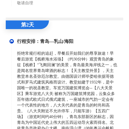
敬请自理
第2天
行程安排：青岛—乳山/海阳
拒绝常规行程的追赶，早餐后开始我们的尊享旅途！早
餐后游览【栈桥海水浴场】（约30分钟）观赏青岛的象
征【栈桥】“飞阁回澜”的美景，青岛最美海岸线之一，也
是闻名世界青岛啤酒的标志！【天主教堂外景】，天主
教堂本名圣弥厄尔教堂。由德国设计师毕娄哈依据哥德
式和罗马式建筑风格而设计。教堂始建于1932年，是中
国唯一的祝圣教堂。车览万国建筑博览会--【八大关景
区】乘车游览八大关:被称为万国建筑博览园，云集众多
百年德式欧式日式俄式建筑，一座城市的气韵一定会有
一个代表性的地方，八大关代表的是青岛的时尚和高
贵。（八大关附近不允许停车，只能车游）【五四广
场】（游览时间约40分钟），青岛东部新区的标志，因
青岛为中国近代史上伟大的五四运动导火索而得名。北
依青岛市政府办公大楼，南临浮山湾（08年奥运会帆船