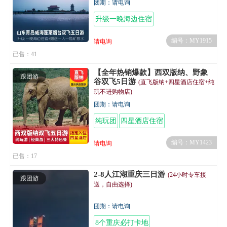
团期：请电询
升级一晚海边住宿
编号：MY1915
请电询
已售：41
【全年热销爆款】西双版纳、野象
跟团游
谷双飞5日游
(直飞版纳+四星酒店住宿+纯
玩不进购物店)
团期：请电询
纯玩团
四星酒店住宿
编号：MY1423
请电询
已售：17
2-8人江湖重庆三日游
(24小时专车接
跟团游
送，自由选择)
团期：请电询
8个重庆必打卡地