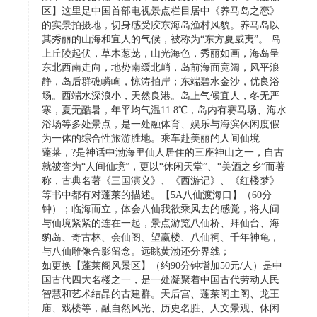
区】这里是中国首部电视景点栏目居中《养马岛之恋》
的实景拍摄地，切身感受胶东海岛渔村风貌。养马岛以
其秀丽的山海和宜人的气候，被称为“东方夏威夷”。 岛
上丘陵起伏，草木葱茏，山光海色，秀丽如画，海岛呈
东北西南走向，地势南缓北峭，岛前海面宽阔，风平浪
静，岛后群礁嶙峋，惊涛拍岸；东端碧水金沙，优良浴
场。西端水深浪小，天然良港。岛上气候宜人，冬无严
寒，夏无酷暑，年平均气温11.8℃，岛内有赛马场、海水
浴场等多处景点，是一处融体育、娱乐与海滨休闲度假
为一体的综合性旅游胜地。乘车赴美丽的人间仙境——
蓬莱，?是神话中渤海里仙人居住的三座神山之一，自古
就被誉为“人间仙境”，更以“休闲天堂”、“美酒之乡”而著
称，古典名著《三国演义》、《西游记》、《红楼梦》
等书中都有对蓬莱的描述。【5A八仙渡海口】（60分
钟）；临海而立，体会八仙我欲乘风去的感觉，将人间
与仙境紧紧的连在一起，景点游览八仙桥、拜仙台、海
豹岛、奇古林、会仙阁、望赢楼、八仙祠、千年神龟，
与八仙雕像合影留念。远眺黄渤还分界线；
如更换【蓬莱阁风景区】（约90分钟增加50元/人）是中
国古代四大名楼之一，是一处凝聚着中国古代劳动人民
智慧和艺术结晶的古建群。天后宫、蓬莱阁主阁、龙王
庙、戏楼等，融自然风光、历史名胜、人文景观、休闲