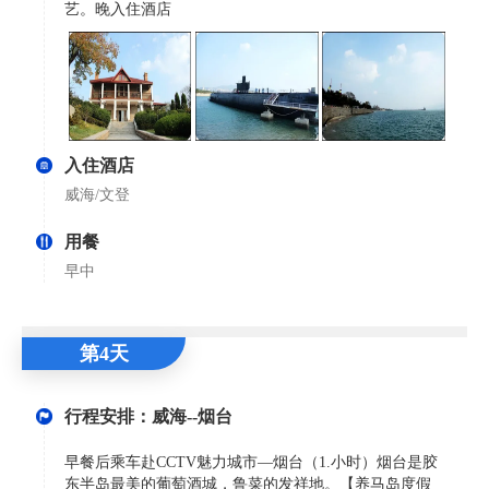
艺。晚入住酒店
入住酒店
威海/文登
用餐
早中
第4天
行程安排：威海--烟台
早餐后乘车赴CCTV魅力城市—烟台（1.小时）烟台是胶
东半岛最美的葡萄酒城，鲁菜的发祥地。【养马岛度假