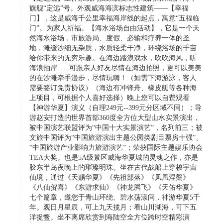
旗舰“定远”号。外观威海海滨标志性建筑——【幸福
门】，这是威海千公里幸福海岸线的起点，寓意“五福临
门”。为家人祈福。【海水浴场自由活动】，它是一个天
然海水浴场，市旅游局、度假、必输和疗养一体的圣
地，滩缓沙细无杂质，水质轻柔干净，环绕浴场的千亩
给你带来的无穷乐趣。在海边踏浪戏水，吹吹海风，听
海浪拍岸......可跟亲人好友尽情在海边拍照，更可以美美
的在沙滩牵手漫步，尽情玩嗨！（如需下海游泳，客人
需要签订免责协议）（海边有冲锋舟、橡皮艇等各种海
上项目，可根据个人喜好选择）晚上您可以自费观看
【神游华夏】演义（自理249元--399元分区域不同）；导
游赵安打造的世界首部360度全方位大型山水实景演出，
被中国演艺联盟评为“中国十大实景演艺”，名列前三；被
文旅中国评为“中国旅游演出主题公园类剧目票房十强”、
“中国旅游产业影响力旅游演艺”；荣获国际主题娱乐协会
TEA大奖。也是5A级景区威海华夏城的灵魂之作，亦是
胶东半岛夜晚上的璀璨明珠。坐在古代战船上穿梭宇宙
仙境，通过《天赐华夏》《先祖部落》《凤凰涅槃》
《八仙贺喜》《东游求仙》《神龙腾飞》《天佑华夏》
七个篇章，邀您于青山环绕、碧水荡漾间，神游华夏5千
年。观日月星辰，可上九天揽月；看山川湖海，可下五
洋捉鳖。坐不离席欣赏到海陆空全方位跨时空精彩演