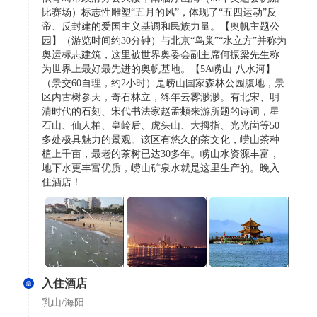
比赛场）标志性雕塑“五月的风”，体现了“五四运动”反
帝、反封建的爱国主义基调和民族力量。【奥帆主题公
园】（游览时间约30分钟）与北京“鸟巢”“水立方”并称为
奥运标志建筑，这里被世界奥委会副主席何振梁先生称
为世界上最好最先进的奥帆基地。【5A崂山·八水河】
（景交60自理，约2小时）是崂山国家森林公园腹地，景
区内古树参天，奇石林立，终年云雾渺渺。有北宋、明
清时代的石刻、宋代书法家赵孟頫来游所题的诗词，星
石山、仙人柏、皇岭后、虎头山、大拇指、光光崮等50
多处极具魅力的景观。该区有悠久的茶文化，崂山茶种
植上千亩，最老的茶树已达30多年。崂山水资源丰富，
地下水更丰富优质，崂山矿泉水就是这里生产的。晚入
住酒店！
入住酒店
乳山/海阳