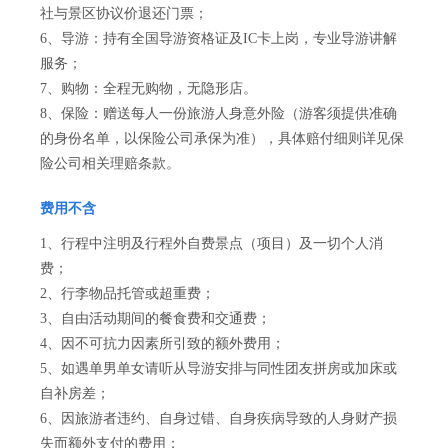
社与景区协议价退还门票；
6、导游：持有全国导游资格证及IC卡上岗，专业导游讲解
服务；
7、购物：全程无购物，无隐形店。
8、保险：赠送每人一份旅游人身意外险（游客须提供准确
的身份名单，以保险公司承保为准），具体赔付细则详见保
险公司相关理赔条款。
费用不含
1、行程中注明及行程外自费景点（项目）及一切个人消
费；
2、行李物品托管或超重费；
3、自由活动期间的餐食费和交通费；
4、因不可抗力因素所引致的额外费用；
5、如遇单男单女请听从导游安排与同性团友拼房或加床或
自补房差；
6、因旅游者违约、自身过错、自身疾病导致的人身财产损
失而额外支付的费用；