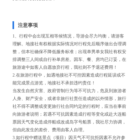
注意事项
1、行程中会出现互相等候情况，导游会尽力均衡，请游客
理解。地接社有权根据实际情况对行程先后顺序做出合理调
整，但本社确保不降低服务标准；出现单男单女我社有权安
排调整三人间或自行补单房差。因车、餐、房均已订妥，在
旅游途中如客人自愿放弃行程，我社则不予退还费用！
2.在旅游行程中，如遇地接社不可控因素造成行程延误或不
能完成景点游览，地接社不承担违约责任！
当发生自然灾害、政府管制行为等不可抗力，危及到旅游者
人身、财产安全，或者非旅行社责任造成的以外情形，旅行
社不得不调整或变更旅行社合同约定的行程时，应当在事前
向旅游者说明；若遇不可抗因素造成行程等变化或赴大连船
票因天气变化造成停船或改成岛字号船票，我社尽力协调，
但由此发生的差价、费用由客人自理。
3.如行程中赠送景点（项目）因天气不可抗拒因素不允许参