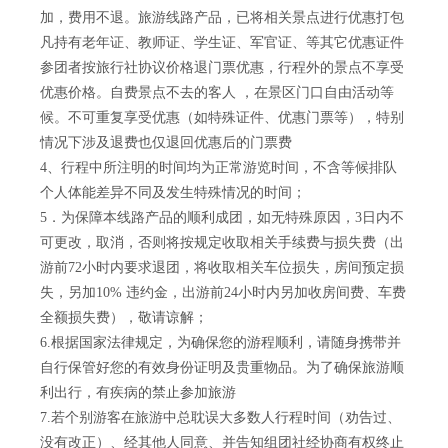
加，费用不退。旅游线路产品，已将相关景点进行优惠打包
凡持有老年证、教师证、学生证、军官证、等其它优惠证件
参团者按旅行社协议价格退门票优惠，行程外的景点不享受
优惠价格。自费景点不去的客人 ，在景区门口自由活动等
候。不可重复享受优惠（如特殊证件、优惠门票等），特别
情况下涉及退费也仅退回优惠后的门票费
4、行程中所注明的时间均为正常游览时间，不含等候排队
个人体能差异不同及发生特殊情况的时间；
5．为保障本线路产品的顺利成团，如无特殊原因，3日内不
可更改，取消，否则将按规定收取相关手续费与损失费（出
游前72小时内要求退团，将收取相关车位损失，房间预定损
失，另加10% 违约金，出游前24小时内另加收房间费、车费
全额损失费），敬请谅解；
6.根据国家法律规定，为确保您的游程顺利，请随身携带并
自行保管好您的有效身份证明及贵重物品。为了确保旅游顺
利出行，有疾病的禁止参加旅游
7.若个别游客在旅游中总耽误大多数人行程时间（劝告过、
没有改正）、经其他人同意、并告知组团社经协商有权终止