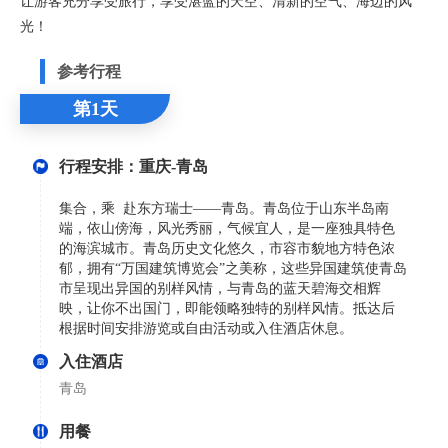
让游客充分享受旅行，享受湛蓝的天空、清新的空气、海边的风
光！
参考行程
第1天
行程安排：重庆-青岛
集合，乘 赴东方瑞士——青岛。青岛位于山东半岛南
端，依山傍海，风光秀丽，气候宜人，是一座独具特色
的海滨城市。青岛历史文化悠久，市容市貌地方特色浓
郁，拥有“万国建筑博览会”之美称，这些异国建筑使青岛
市呈现出异国的别样风情，与青岛的蓝天碧海交相辉
映，让你不出国门，即能领略独特的别样风情。抵达后
根据时间安排游览或自由活动或入住酒店休息。
入住酒店
青岛
用餐