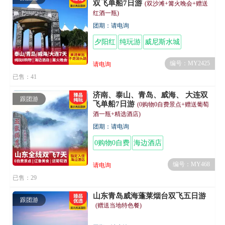
双飞单船7日游
(双沙滩+篝火晚会+赠送
红酒一瓶)
团期：请电询
夕阳红
纯玩游
威尼斯水城
编号：MY2425
请电询
已售：41
济南、泰山、青岛、威海、 大连双
跟团游
飞单船7日游
(0购物0自费景点+赠送葡萄
酒一瓶+精选酒店)
团期：请电询
0购物0自费
海边酒店
编号：MY468
请电询
已售：29
山东青岛威海蓬莱烟台双飞五日游
跟团游
(赠送当地特色餐)