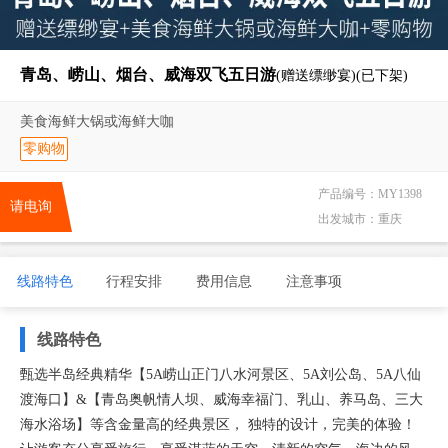
青岛、崂山、烟台、威海双飞五日游
(赠送缥缈宴)(已下架)
美食海鲜大锅或海鲜大咖
零购物
产品编号：
MY1398
请电询
出发城市：
重庆
线路特色
行程安排
费用信息
注意事项
线路特色
甄选半岛经典精华【5A崂山正门八水河景区、5A刘公岛、5A八仙
渡海口】&【青岛奥帆情人坝、威海幸福门、乳山、养马岛、三大
海水浴场】等含金量高的经典景区， 独特的设计，完美的体验！