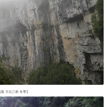
武隆 天坑三桥 冬季】