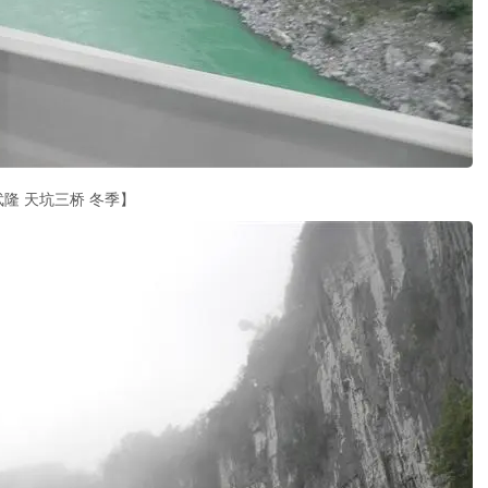
武隆 天坑三桥 冬季】