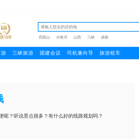
四面山
水银河
山西
三峡
成都
导游
三峡旅游
团建会议
司机兼向导
旅游租车
钱
便呢？听说景点很多？有什么好的线路规划吗？