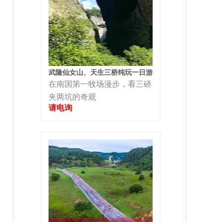
武隆仙女山、天生三桥纯玩一日游
在南国第一牧场漫步，看三硚
夹两坑的奇观
请电询