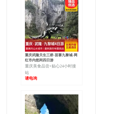
重庆武隆天生三桥-苗寨九黎城-网
红市内悠闲四日游
重庆美食品尝+贴心24小时接
站
请电询