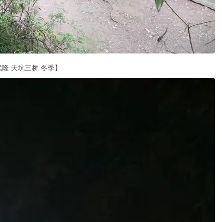
武隆 天坑三桥 冬季】