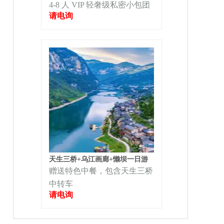
4-8 人 VIP 轻奢级私密小包团
请电询
天生三桥+乌江画廊+懒坝一日游
赠送特色中餐，包含天生三桥
中转车
请电询