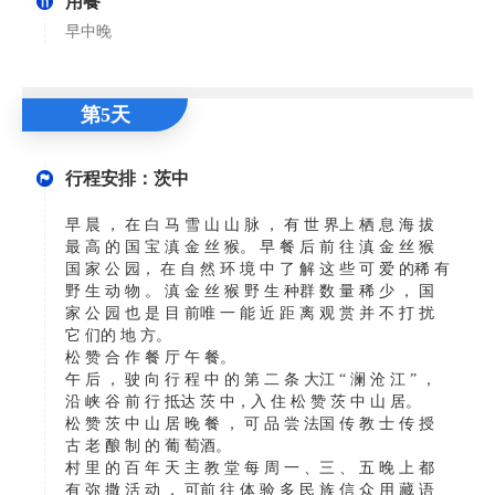
用餐
早中晚
第5天
行程安排：茨中
早 晨 ， 在 白 马 雪 山 山 脉 ， 有 世 界上 栖 息 海 拔
最 高 的 国 宝 滇 金 丝 猴。 早 餐 后 前 往 滇 金 丝 猴
国 家 公 园， 在 自 然 环 境 中 了 解 这 些 可 爱 的稀 有
野 生 动 物 。 滇 金 丝 猴 野 生 种群 数 量 稀 少 ， 国
家 公 园 也 是 目 前唯 一 能 近 距 离 观 赏 并 不 打 扰
它 们的 地 方。
松 赞 合 作 餐 厅 午 餐。
午 后 ， 驶 向 行 程 中 的 第 二 条 大江 “ 澜 沧 江 ” ，
沿 峡 谷 前 行 抵达 茨 中，入 住 松 赞 茨 中 山 居。
松 赞 茨 中 山 居 晚 餐 ， 可 品 尝 法国 传 教 士 传 授
古 老 酿 制 的 葡 萄酒。
村 里 的 百 年 天 主 教 堂 每 周 一 、三 、 五 晚 上 都
有 弥 撒 活 动 ， 可前 往 体 验 多 民 族 信 众 用 藏 语