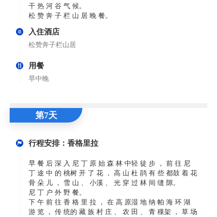
干 热 河 谷 气 候。
松 赞 奔 子 栏 山 居 晚 餐。
入住酒店
松赞奔子栏山居
用餐
早中晚
第7天
行程安排：香格里拉
早 餐 后 深 入 尼 丁 原 始 森 林 中轻 徒 步 ， 前 往 尼
丁 途 中 的 桃树 开 了 花 ， 高 山 杜 鹃 有 些 都鼓 着 花
骨 朵 儿 ， 雪 山 、 小溪 、 光 穿 过 林 间 缝 隙。
尼 丁 户 外 野 餐。
下 午 前 往 香 格 里 拉 ， 在 高 原湿 地 纳 帕 海 环 湖
游 览 ， 传 统的 藏 族 村 庄 、 农 田 、 青 稞架 ， 草 场