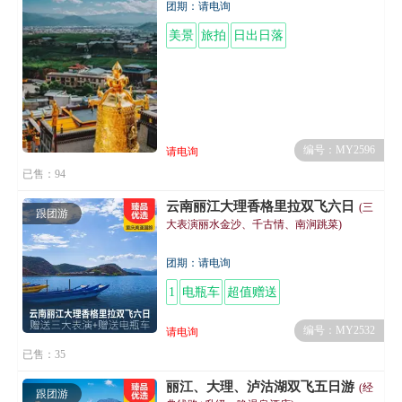
团期：请电询
美景
旅拍
日出日落
编号：MY2596
请电询
已售：94
云南丽江大理香格里拉双飞六日
(三
跟团游
大表演丽水金沙、千古情、南涧跳菜)
团期：请电询
1
电瓶车
超值赠送
编号：MY2532
请电询
已售：35
丽江、大理、泸沽湖双飞五日游
(经
跟团游