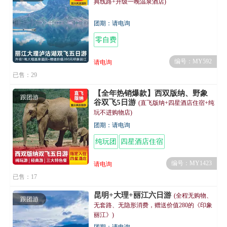
典线路+升级一晚温泉酒店)
团期：请电询
零自费
编号：MY592
请电询
已售：29
【全年热销爆款】西双版纳、野象
跟团游
谷双飞5日游
(直飞版纳+四星酒店住宿+纯
玩不进购物店)
团期：请电询
纯玩团
四星酒店住宿
编号：MY1423
请电询
已售：17
昆明+大理+丽江六日游
(全程无购物、
跟团游
无套路、无隐形消费，赠送价值280的《印象
丽江》)
团期：请电询