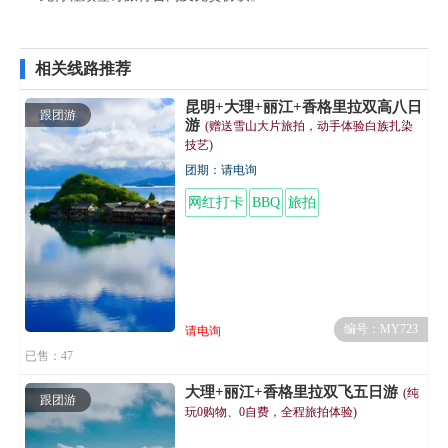
相关线路推荐
昆明+大理+丽江+香格里拉双高八日
跟团游
游
(赠送雪山大片旅拍，动手体验白族扎染
技艺)
团期：请电询
网红打卡
BBQ
旅拍
编号：MY723
请电询
已售：47
大理+丽江+香格里拉双飞五日游
(纯
跟团游
玩0购物、0自费，全程旅拍体验)