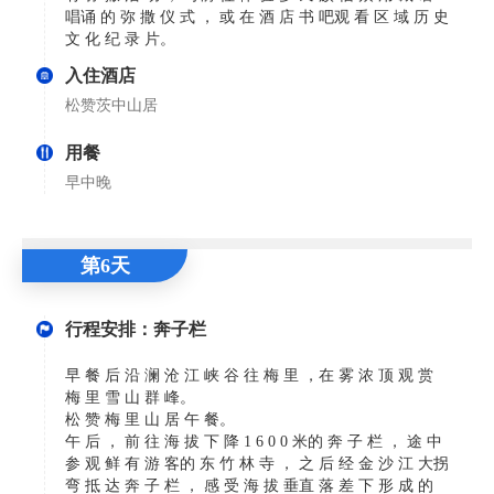
唱诵 的 弥 撒 仪 式 ， 或 在 酒 店 书 吧观 看 区 域 历 史
文 化 纪 录 片。
入住酒店
松赞茨中山居
用餐
早中晚
第6天
行程安排：奔子栏
早 餐 后 沿 澜 沧 江 峡 谷 往 梅 里 ，在 雾 浓 顶 观 赏
梅 里 雪 山 群 峰。
松 赞 梅 里 山 居 午 餐。
午 后 ， 前 往 海 拔 下 降 1 6 0 0 米的 奔 子 栏 ， 途 中
参 观 鲜 有 游 客的 东 竹 林 寺 ， 之 后 经 金 沙 江 大拐
弯 抵 达 奔 子 栏 ， 感 受 海 拔 垂直 落 差 下 形 成 的