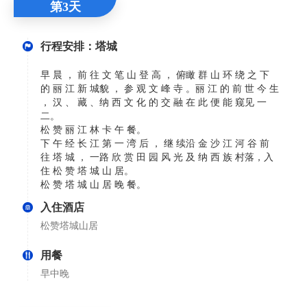
第3天
行程安排：塔城
早 晨 ， 前 往 文 笔 山 登 高 ， 俯瞰 群 山 环 绕 之 下
的 丽 江 新 城貌 ， 参 观 文 峰 寺 。丽 江 的 前 世 今 生
， 汉 、 藏 、纳 西 文 化 的 交 融 在 此 便 能 窥见 一
二。
松 赞 丽 江 林 卡 午 餐。
下 午 经 长 江 第 一 湾 后 ， 继 续沿 金 沙 江 河 谷 前
往 塔 城 ， 一路 欣 赏 田 园 风 光 及 纳 西 族 村落，入
住 松 赞 塔 城 山 居。
松 赞 塔 城 山 居 晚 餐。
入住酒店
松赞塔城山居
用餐
早中晚