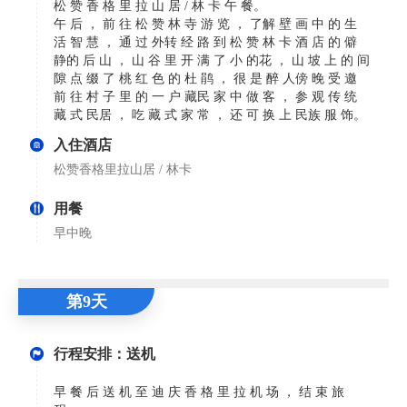
松 赞 香 格 里 拉 山 居 / 林 卡 午 餐。
午 后 ， 前 往 松 赞 林 寺 游 览 ， 了解 壁 画 中 的 生
活 智 慧 ， 通 过 外转 经 路 到 松 赞 林 卡 酒 店 的 僻
静的 后 山 ， 山 谷 里 开 满 了 小 的花 ， 山 坡 上 的 间
隙 点 缀 了 桃 红 色 的 杜 鹃 ， 很 是 醉 人傍 晚 受 邀
前 往 村 子 里 的 一 户 藏民 家 中 做 客 ， 参 观 传 统
藏 式 民居 ， 吃 藏 式 家 常 ， 还 可 换 上 民族 服 饰。
入住酒店
松赞香格里拉山居 / 林卡
用餐
早中晚
第9天
行程安排：送机
早 餐 后 送 机 至 迪 庆 香 格 里 拉 机 场 ， 结 束 旅