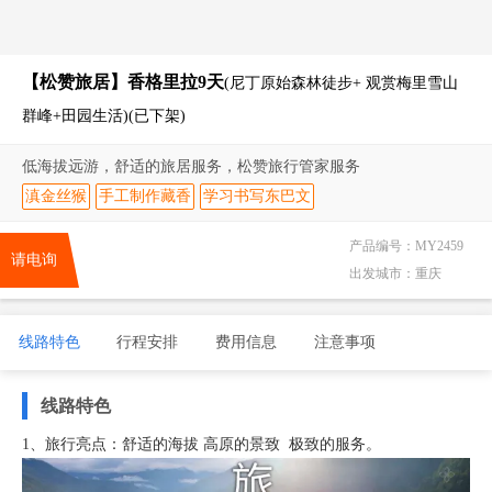
【松赞旅居】香格里拉9天
(尼丁原始森林徒步+ 观赏梅里雪山
群峰+田园生活)(已下架)
低海拔远游，舒适的旅居服务，松赞旅行管家服务
滇金丝猴
手工制作藏香
学习书写东巴文
产品编号：
MY2459
请电询
出发城市：
重庆
线路特色
行程安排
费用信息
注意事项
线路特色
1、旅行亮点：舒适的海拔 高原的景致 极致的服务。