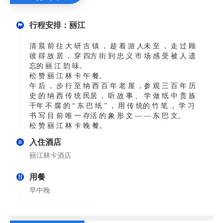
行程安排：丽江
清 晨 前 往 大 研 古 镇 ， 趁 着 游 人未 至 ， 走 过 顾
彼 得 故 居 ， 穿 四方 街 到 忠 义 市 场 感 受 被 人 遗
忘的 丽 江 韵 味。
松 赞 丽 江 林 卡 午 餐。
午 后 ， 步 行 至 纳 西 百 年 老 屋 ，参 观 三 百 年 历
史 的 纳 西 传 统 民居 ， 听 故 事 、 学 做 纸 中 贵 族
千年 不 腐 的 “ 东 巴 纸 ” ， 用 传 统的 竹 笔 ， 学 习
书 写 目 前 唯 一 存活 的 象 形 文 — — 东 巴 文。
松 赞 丽 江 林 卡 晚 餐。
入住酒店
丽江林卡酒店
用餐
早中晚