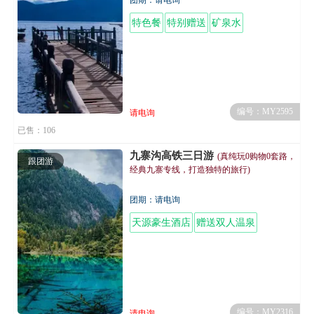
特色餐
特别赠送
矿泉水
编号：MY2595
请电询
已售：106
九寨沟高铁三日游
(真纯玩0购物0套路，
跟团游
经典九寨专线，打造独特的旅行)
团期：请电询
天源豪生酒店
赠送双人温泉
编号：MY2316
请电询