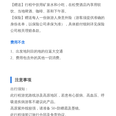
【赠送】行程中饮用矿泉水和小吃，在松赞酒店内享用软
饮、当地啤酒、咖啡、茶和下午茶。
【保险】赠送每人一份旅游人身意外险（游客须提供准确的
身份名单，以保险公司承保为准），具体赔付细则详见保险
公司相关理赔条款。
费用不含
1、出发地到目的地的往返大交通
2、费用包含外的其他一切消费。
注意事项
出行须知：
此行程游览路线涉及高原地区，若患有心脏病、高血压、呼
吸道疾病游客不建议此产品。
高原紫外线较强，请准备 50+防晒霜及墨镜。
此行程须签订旅行合同及免责协议。