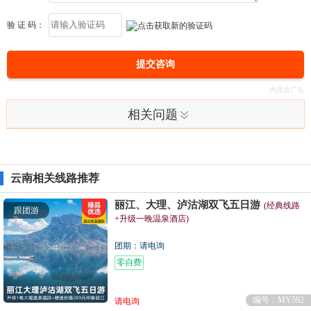
验 证 码：
提交咨询
相关问题
云南相关线路推荐
丽江、大理、泸沽湖双飞五日游
(经典线路
跟团游
+升级一晚温泉酒店)
团期：请电询
零自费
编号：MY592
请电询