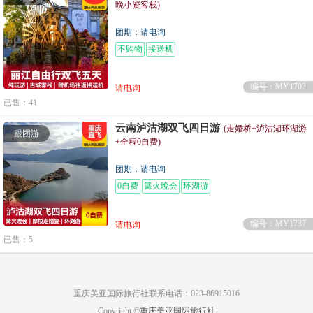
晚小资客栈)
团期：请电询
不购物
接送机
编号：MY1702
请电询
已售：41
云南泸沽湖双飞四日游
(走婚桥+泸沽湖环湖游
跟团游
+全程0自费)
团期：请电询
0自费
篝火晚会
环湖游
编号：MY1737
请电询
已售：5
重庆美亚国际旅行社联系电话：023-86915016
Copyright ©
重庆美亚国际旅行社