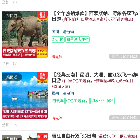
已售：23
【全年热销爆款】西双版纳、野象谷双飞5
跟团游
日游
(直飞版纳+四星酒店住宿+纯玩不进购物店)
团期：请电询
纯玩团
四星酒店住宿
编号：MY1423
请电询
已售：17
【经典云南】昆明、大理、丽江双飞一动6
跟团游
日游
(住宿特色主题酒店+赠送精华晚间娱乐项目
+漫游之旅)
团期：请电询
电瓶车
特色主题酒店
印象丽江演出
编号：MY1641
请电询
已售：23
丽江自由行双飞5日游
(品质纯玩行+丽江古城4
自由行