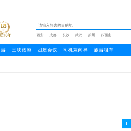
西安
成都
长沙
武汉
苏州
四面山
导游
三峡旅游
团建会议
司机兼向导
旅游租车
1