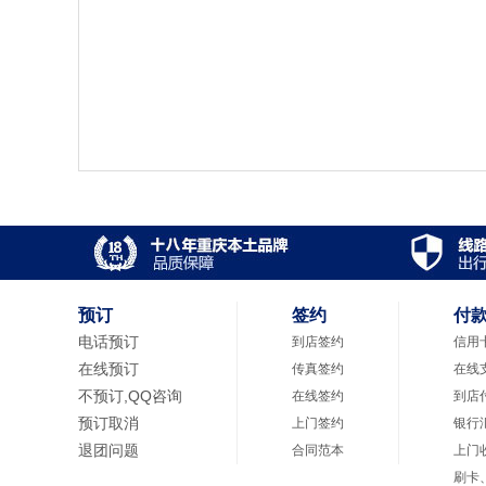
预订
签约
付
电话预订
到店签约
信用
在线预订
传真签约
在线
不预订,QQ咨询
在线签约
到店
预订取消
上门签约
银行
退团问题
合同范本
上门
刷卡