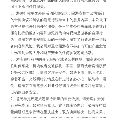
目须谨慎，发生意外产生的损失由客人自行与景区协调，组
团社不承担任何损失。
5、游览行程单之外的活动风险提示：除游客和本公司签订
的合同协议和确认的游览行程单当中的服务内容，本公 司不
再主动提供任何额外的服务。任何非本公司书面说明并签订
服务协议的服务内容和游览行为均将视为是游客的自愿行
为，是游客自由安排活动的一部分，游客了解并承担一切服
务内容和风险。我公司郑重劝阻游客不参加有可能产生危险
并伤害到游客人身和财产安全的任何参观游览活动。
6、游客在行程中的各个服务区或者公共区域（如高速公路
临时停车处、机场或者交通候机、车室、酒店或者宾馆楼梯
处等公共区域），请游客注意安全。如遇下雨、地面湿滑、
穿着不当、光线明暗的情况在行走时务必小心，以防摔、滑
倒。请游客在游览景区时务必仔细阅读景区相关注意事项，
以确保自身安全。
7、意见单是评定旅游接待质量的重要依据。请游客在游览
行程完毕后，如实填写意见、建议或表扬内容；如有接待质
量问题或是争议请在重庆提出，双方协商解决，协商未果，