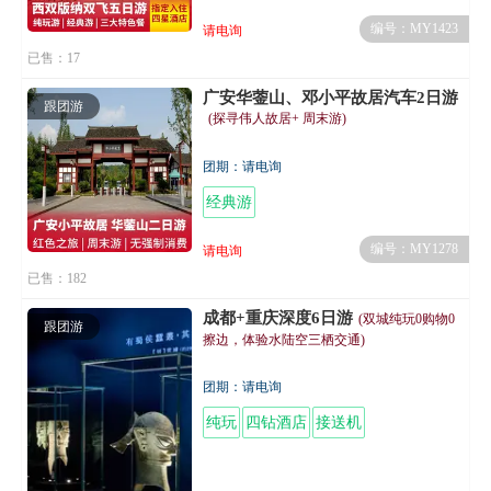
编号：MY1423
请电询
已售：17
广安华蓥山、邓小平故居汽车2日游
跟团游
(探寻伟人故居+ 周末游)
团期：请电询
经典游
编号：MY1278
请电询
已售：182
成都+重庆深度6日游
(双城纯玩0购物0
跟团游
擦边，体验水陆空三栖交通)
团期：请电询
纯玩
四钻酒店
接送机