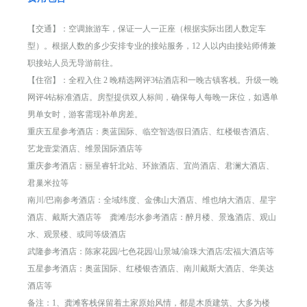
【交通】：空调旅游车，保证一人一正座（根据实际出团人数定车
型）。根据人数的多少安排专业的接站服务，12 人以内由接站师傅兼
职接站人员无导游前往。
【住宿】：全程入住 2 晚精选网评3钻酒店和一晚古镇客栈。升级一晚
网评4钻标准酒店。房型提供双人标间，确保每人每晚一床位，如遇单
男单女时，游客需现补单房差。
重庆五星参考酒店：奥蓝国际、临空智选假日酒店、红楼银杏酒店、
艺龙壹棠酒店、维景国际酒店等
重庆参考酒店：丽呈睿轩北站、环旅酒店、宜尚酒店、君澜大酒店、
君巢米拉等
南川/巴南参考酒店：全域纬度、金佛山大酒店、维也纳大酒店、星宇
酒店、戴斯大酒店等 龚滩/彭水参考酒店：醉月楼、景逸酒店、观山
水、观景楼、或同等级酒店
武隆参考酒店：陈家花园/七色花园/山景城/渝珠大酒店/宏福大酒店等
五星参考酒店：奥蓝国际、红楼银杏酒店、南川戴斯大酒店、华美达
酒店等
备注：1、龚滩客栈保留着土家原始风情，都是木质建筑、大多为楼