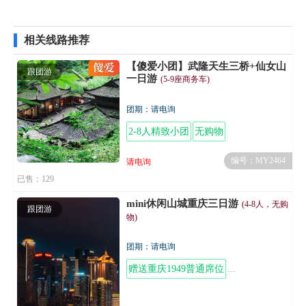
相关线路推荐
【傻爱小团】武隆天生三桥+仙女山
跟团游
一日游
(5-9座商务车)
团期：请电询
2-8人精致小团
无购物
编号：MY2464
请电询
已售：129
mini休闲山城重庆三日游
(4-8人，无购
跟团游
物)
团期：请电询
赠送重庆1949普通席位
两江游船船票