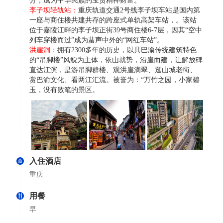
分，成为中华民族的宝贵精神财富。
李子坝轻轨站：
重庆轨道交通2号线李子坝车站是国内第
一座与商住楼共建共存的跨座式单轨高架车站，。该站
位于嘉陵江畔的李子坝正街39号商住楼6-7层，因其“空中
列车穿楼而过”成为蜚声中外的“网红车站”。
洪崖洞：
拥有2300多年的历史，以具巴渝传统建筑特色
的“吊脚楼”风貌为主体，依山就势，沿崖而建，让解放碑
直达江滨，是游吊脚群楼、观洪崖滴翠、逛山城老街、
赏巴渝文化、看两江汇流。被誉为：“万竹之园，小家碧
玉，没有败笔的景区。
入住酒店
重庆
用餐
早