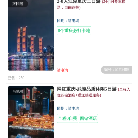
2-8人江湖重庆三日游
(24小时专车接
跟团游
送，自由选择)
团期：请电询
8个重庆必打卡地
编号：MY2489
请电询
已售：259
网红重庆-武隆品质休闲5日游
(全程入
当地游
住四钻酒店+赠送接送服务)
团期：请电询
全程0自费
四钻酒店