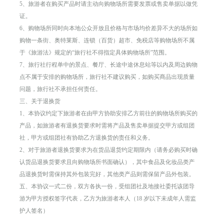
5、旅游者在购买产品时请主动向购物场所需要发票或售卖单据以做凭
证。
6、购物场所同时向本地公众开放且价格与市场均价差异不大的场所如
购物一条街、奥特莱斯、连锁（百货）超市、免税店等购物场所不属
于《旅游法》规定的“旅行社不得指定具体购物场所”范围。
7、旅行社行程单中的景点、餐厅、长途中途休息站等以内及周边购物
点不属于安排的购物场所，旅行社不建议购买，如购买商品出现质量
问题，旅行社不承担任何责任。
三、关于退换货
1、本协议约定下旅游者在由甲方协助安排乙方前往的购物场所购买的
产品，如旅游者有退换货要求时需将产品及售卖单据提交甲方或组团
社，甲方或组团社有协助乙方退换货的责任和义务。
2、对于旅游者退换货要求为在货品退货约定期限内（请务必购买时确
认货品退换货要求且向购物场所书面确认），其中食品及化妆品类产
品退换货时需保持其外包装完好，其他类产品则需保留产品外包装。
五、本协议一式二份，双方各执一份，受组团社及地接社委托该团导
游为甲方授权签字代表，乙方为旅游者本人（18 岁以下未成年人需监
护人签名）