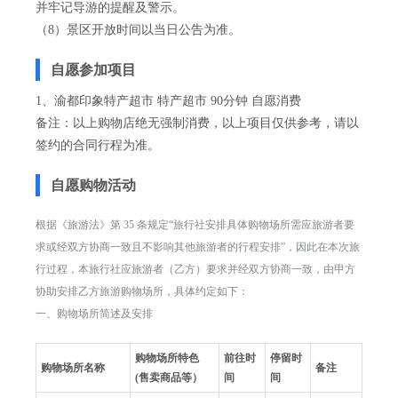
并牢记导游的提醒及警示。
（8）景区开放时间以当日公告为准。
自愿参加项目
1、渝都印象特产超市 特产超市 90分钟 自愿消费
备注：以上购物店绝无强制消费，以上项目仅供参考，请以
签约的合同行程为准。
自愿购物活动
根据《旅游法》第 35 条规定“旅行社安排具体购物场所需应旅游者要
求或经双方协商一致且不影响其他旅游者的行程安排”，因此在本次旅
行过程，本旅行社应旅游者（乙方）要求并经双方协商一致，由甲方
协助安排乙方旅游购物场所，具体约定如下：
一、购物场所简述及安排
购物场所特色
前往时
停留时
购物场所名称
备注
(售卖商品等）
间
间