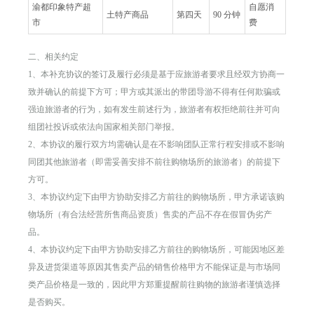
渝都印象特产超
自愿消
土特产商品
第四天
90 分钟
市
费
二、相关约定
1、本补充协议的签订及履行必须是基于应旅游者要求且经双方协商一
致并确认的前提下方可；甲方或其派出的带团导游不得有任何欺骗或
强迫旅游者的行为，如有发生前述行为，旅游者有权拒绝前往并可向
组团社投诉或依法向国家相关部门举报。
2、本协议的履行双方均需确认是在不影响团队正常行程安排或不影响
同团其他旅游者（即需妥善安排不前往购物场所的旅游者）的前提下
方可。
3、本协议约定下由甲方协助安排乙方前往的购物场所，甲方承诺该购
物场所（有合法经营所售商品资质）售卖的产品不存在假冒伪劣产
品。
4、本协议约定下由甲方协助安排乙方前往的购物场所，可能因地区差
异及进货渠道等原因其售卖产品的销售价格甲方不能保证是与市场同
类产品价格是一致的，因此甲方郑重提醒前往购物的旅游者谨慎选择
是否购买。