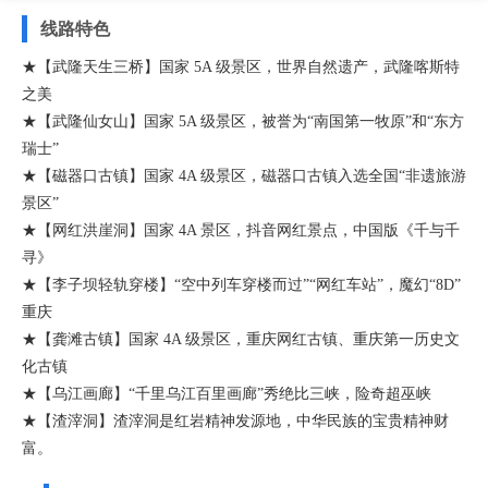
线路特色
★【武隆天生三桥】国家 5A 级景区，世界自然遗产，武隆喀斯特
之美
★【武隆仙女山】国家 5A 级景区，被誉为“南国第一牧原”和“东方
瑞士”
★【磁器口古镇】国家 4A 级景区，磁器口古镇入选全国“非遗旅游
景区”
★【网红洪崖洞】国家 4A 景区，抖音网红景点，中国版《千与千
寻》
★【李子坝轻轨穿楼】“空中列车穿楼而过”“网红车站”，魔幻“8D”
重庆
★【龚滩古镇】国家 4A 级景区，重庆网红古镇、重庆第一历史文
化古镇
★【乌江画廊】“千里乌江百里画廊”秀绝比三峡，险奇超巫峡
★【渣滓洞】渣滓洞是红岩精神发源地，中华民族的宝贵精神财
富。