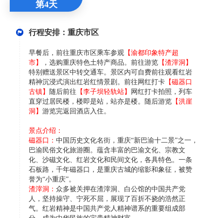
第4天
行程安排：重庆市区
早餐后，前往重庆市区乘车参观
【渝都印象特产超
市】
，选购重庆特色土特产商品。前往游览
【渣滓洞】
特别赠送景区中转交通车。景区内可自费前往观看红岩
精神沉浸式演出红岩红情景剧。前往网红打卡
【磁器口
古镇】
随后前往
【李子坝轻轨站】
网红打卡拍照，列车
直穿过居民楼，楼即是站，站亦是楼。随后游览
【洪崖
洞】
游览完返回酒店入住。
景点介绍：
磁器口：
中国历史文化名街，重庆“新巴渝十二景”之一，
巴渝民俗文化旅游圈。蕴含丰富的巴渝文化、宗教文
化、沙磁文化、红岩文化和民间文化，各具特色。一条
石板路，千年磁器口，是重庆古城的缩影和象征，被赞
誉为“小重庆”。
渣滓洞：
众多被关押在渣滓洞、白公馆的中国共产党
人，坚持操守、宁死不屈，展现了百折不挠的浩然正
气。红岩精神是中国共产党人精神谱系的重要组成部