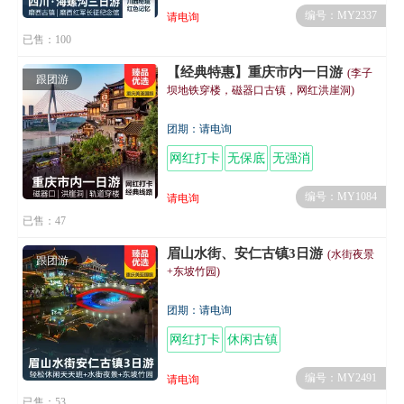
编号：MY2337
请电询
已售：100
【经典特惠】重庆市内一日游
(李子
跟团游
坝地铁穿楼，磁器口古镇，网红洪崖洞)
团期：请电询
网红打卡
无保底
无强消
编号：MY1084
请电询
已售：47
眉山水街、安仁古镇3日游
(水街夜景
跟团游
+东坡竹园)
团期：请电询
网红打卡
休闲古镇
编号：MY2491
请电询
已售：53