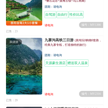
+叠石花谷+龚滩古镇+乌江画廊)
团期：请电询
自驾游
自由行
性价比高
编号：MY1390
请电询
已售：23
九寨沟高铁三日游
(真纯玩0购物0套路，
跟团游
经典九寨专线，打造独特的旅行)
团期：请电询
天源豪生酒店
赠送双人温泉
编号：MY2316
请电询
已售：29