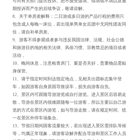
可向有关部门提出投诉。恕不接受虚填、假填或不填以及逾
期投诉而产生的后续争议，敬请谅解。
8、关于单房差解释：二日游或多日游的产品行程的费用只
包含成人每晚一床位，若出现单男单女且团中无同性团友同
住，请自补单房差。
9、游客不得参观或者参与违反我国法律、法规、社会公德
和旅游目的地的相关法律、风俗习惯、宗教禁忌的项目或者
活动 。
10、晚间休息，注意检查房门、窗是否关好，贵重物品需贴
身保管。
11、请于指定时间到达指定地点，见相关出团标志集中登
车，如因游客自身原因导致误车，损失由游客自负。
12、景区内可跟随导游游览或自行游览。进入景区后容易走
散，导游在景区内很难跟随每一位游客，所以主要以自己游
览的方式在景区内游览，如与导游走散，请在规定时间、统
一在景区外停车场集合。
13、节假日期间因客流量较大，若出现进入景区需排队等候
等，均属正常现象，请游客谅解并配合导游和景区工作人员