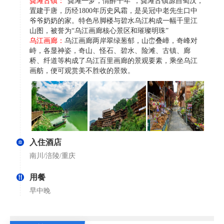
龚滩古镇：
“龚滩一梦，情醉千年”，龚滩古镇源自蜀汉，
置建于唐，历经1800年历史风霜，是吴冠中老先生口中
爷爷奶奶的家。特色吊脚楼与碧水乌江构成一幅千里江
山图，被誉为“乌江画廊核心景区和璀璨明珠”
乌江画廊：
乌江画廊两岸翠绿葱郁，山峦叠嶂，奇峰对
峙，各显神姿，奇山、怪石、碧水、险滩、古镇、廊
桥、纤道等构成了乌江百里画廊的景观要素，乘坐乌江
画舫，便可观赏美不胜收的景致。
入住酒店
南川/涪陵/重庆
用餐
早中晚