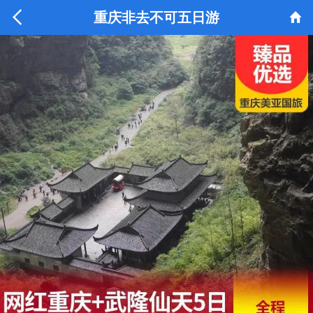


重庆非去不可五日游