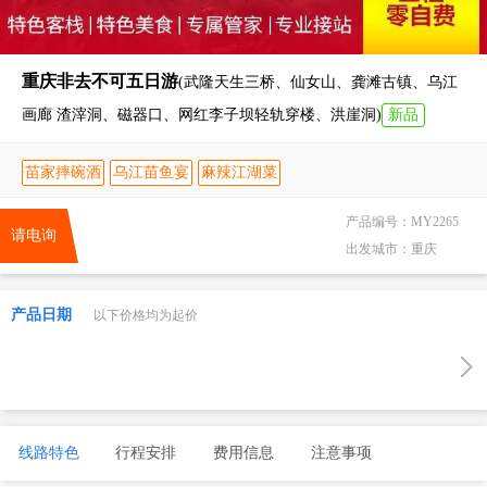
重庆非去不可五日游
(武隆天生三桥、仙女山、龚滩古镇、乌江
画廊 渣滓洞、磁器口、网红李子坝轻轨穿楼、洪崖洞)
新品
苗家摔碗酒
乌江苗鱼宴
麻辣江湖菜
产品编号：
MY2265
请电询
出发城市：
重庆
产品日期
以下价格均为起价
线路特色
行程安排
费用信息
注意事项