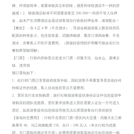
梯、环境较简单，着重体验其古朴韵味，感受和传统酒店不一样的穿
越感！2、根据酒店标准不同需要游客交 200-500/一间房不等入住押
金，如未产生消费酒店会退还游客请自行收捡好押金单，谢谢配合！
【餐饮】：含 4 正 4 早（不含酒水），导游会根据游客人数安排所匹
配菜的种类多少。包含苗鱼宴、武隆摔碗酒、重庆江湖风味餐、不含
酒水，含餐客人不吃不退费用。（因做好疫情防护用餐可能会实行分
餐制希望能理解）
【门票】：行程内所标景点首道大门票：武隆天坑、仙女山、龚滩古
镇、渣滓洞
预订需知如下：
1、此行程门票已享受政府政策补贴，因此游客不再重复享受其他任何
特殊证件的优惠，客人自动放弃景点不退费用。
2、景区实行实名制购票，旅行社根据游客提供身份证证件信息提前申
请购买好团队优惠票。景区要求游客进入景区需要人证合一方可进入
景区，如若游客提供信息错误导致无法出票需游客自行承担损失
【落地补交费用】：行程不含景区门票+景区内大交通：武隆天生三桥
换乘车 40、乌江画廊船票 158。合计：198 元/人（本次行程为优惠
团，无门票和优惠证件可退）此费用需要游客落地后交由导游统一购