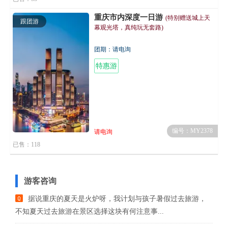
重庆市内深度一日游
(特别赠送城上天
跟团游
幕观光塔，真纯玩无套路)
团期：请电询
特惠游
编号：MY2378
请电询
已售：118
游客咨询
据说重庆的夏天是火炉呀，我计划与孩子暑假过去旅游，
不知夏天过去旅游在景区选择这块有何注意事...