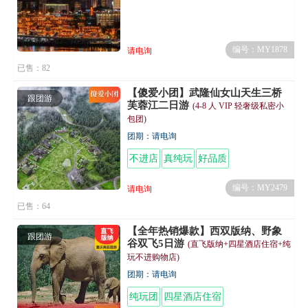
编号：MY1878
请电询
已售：82
【傻爱小团】武隆仙女山天生三桥
跟团游
芙蓉江二日游
(4-8 人 VIP 轻奢级私密小
包团)
团期：请电询
不进店
真纯玩
好品质
编号：MY2479
请电询
已售：64
【全年热销爆款】西双版纳、野象
跟团游
谷双飞5日游
(直飞版纳+四星酒店住宿+纯
玩不进购物店)
团期：请电询
纯玩团
四星酒店住宿