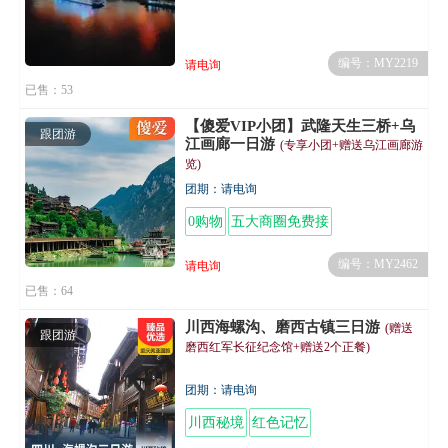
编号：MY2219
请电询
已售：53
【傻爱VIP小团】武隆天生三桥+乌
跟团游
江画廊一日游
(专享小团+赠送乌江画廊游
览)
团期：请电询
0购物
五大商圈免费接
编号：MY2462
请电询
已售：64
川西海螺沟、磨西古镇三日游
(赠送
跟团游
磨西红军长征纪念馆+赠送2个正餐)
团期：请电询
川西秘境
红色记忆