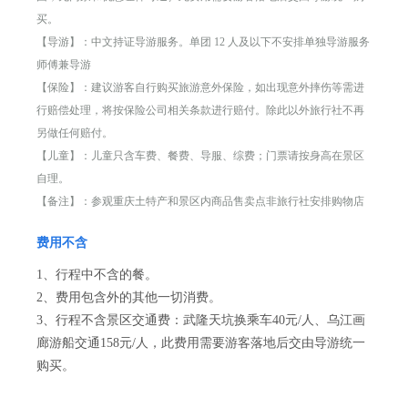
买。
【导游】：中文持证导游服务。单团 12 人及以下不安排单独导游服务
师傅兼导游
【保险】：建议游客自行购买旅游意外保险，如出现意外摔伤等需进
行赔偿处理，将按保险公司相关条款进行赔付。除此以外旅行社不再
另做任何赔付。
【儿童】：儿童只含车费、餐费、导服、综费；门票请按身高在景区
自理。
【备注】：参观重庆土特产和景区内商品售卖点非旅行社安排购物店
费用不含
1、行程中不含的餐。
2、费用包含外的其他一切消费。
3、行程不含景区交通费：武隆天坑换乘车40元/人、乌江画
廊游船交通158元/人，此费用需要游客落地后交由导游统一
购买。