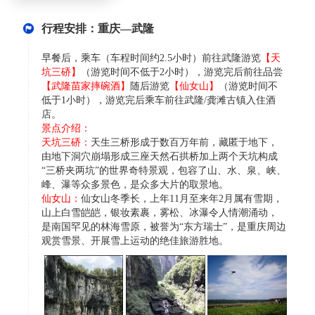
行程安排：重庆—武隆
早餐后，乘车（车程时间约2.5小时）前往武隆游览
【天
坑三硚】
（游览时间不低于2小时），游览完后前往品尝
【武隆苗家摔碗酒】
随后游览
【仙女山】
（游览时间不
低于1小时），游览完后乘车前往武隆/龚滩古镇入住酒
店。
景点介绍：
天坑三硚：
天生三桥形成于数百万年前，藏匿于地下，
由地下洞穴崩塌形成三座天然石拱桥加上两个天坑构成
“三桥夹两坑”的世界奇特景观，包容了山、水、泉、峡、
峰、瀑等众多景色，是众多大片的取景地。
仙女山：
仙女山冬季长，上年11月至来年2月属有雪期，
山上白雪皑皑，银妆素裹，雾松、冰瀑令人情潮涌动，
是南国罕见的林海雪原，被誉为“东方瑞士”，是重庆周边
观赏雪景、开展雪上运动的绝佳旅游胜地。