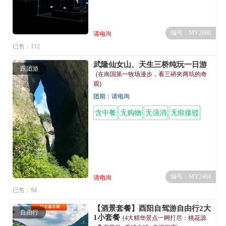
编号：MY2600
请电询
已售：112
武隆仙女山、天生三桥纯玩一日游
跟团游
(在南国第一牧场漫步，看三硚夹两坑的奇
观)
团期：请电询
含中餐
无购物
无强消
无痕接驳
编号：MY2484
请电询
已售：94
【酒景套餐】酉阳自驾游自由行2大
自由行
1小套餐
(4大精华景点一网打尽：桃花源