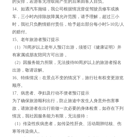
的安排，若游客无理取闹产生的后果由客人自负。
14、如遇汽车抛锚，我公司根据情况督促驾驶员修车或换
车，三小时内排除故障属允许范围，请予理解，超过三小
时，我社只负酌情赔付责任，给予超出部分每小时5-10元/人
的赔付。
15、老年旅游者预订提示
（1）70周岁以上老年人预订出游，须签订《健康证明》并
有家属或朋友陪同方可出游 。
（2）因服务能力所限，无法接待80周岁以上的旅游者报名
出游，敬请谅解。
16、特殊情况：在景点不变的情况下，旅行社有权变更游览
顺序。
17、病患者、孕妇及行动不便者预订提示
为了确保旅游顺利出行，防止旅途中发生人身意外伤害事
故，请旅游者在出行前做一次必要的身体检查，如存在下列
情况，我社因服务能力有限，无法接待：
（1）传染性疾病患者，如传染性肝炎、活动期肺结核、伤
寒等传染病人。