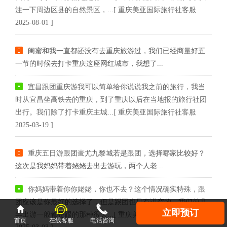
注一下周边区县的自然景区，...[ 重庆美亚国际旅行社客服
2025-08-01 ]
闺蜜和我一直都还没有去重庆旅游过，我们已经商量好五
一节的时候去打卡重庆这座网红城市，我想了...
宜昌跟团重庆游我可以简单给你说说我之前的旅行，我当
时从宜昌坐高铁去的重庆，到了重庆以后在当地报的旅行社团
出行。我们除了打卡重庆主城...[ 重庆美亚国际旅行社客服
2025-03-19 ]
重庆五日游跟团蚩尤九黎城若是跟团，选择哪家比较好？
这次是我妈妈带着姥姥去出去游玩，两个人老...
你妈妈带着你你姥姥，你也不去？这个情况确实特殊，跟
团应该是你最好的选择了，但是跟团也是有讲究的，我们前几



立即预订
年出游一般都是跟的那种很大...[ 重庆美亚国际旅行社客服
首页
在线客服
电话咨询