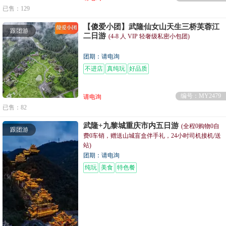
已售：129
【傻爱小团】武隆仙女山天生三桥芙蓉江
跟团游
二日游
(4-8 人 VIP 轻奢级私密小包团)
团期：请电询
不进店
真纯玩
好品质
编号：MY2479
请电询
已售：82
武隆+九黎城重庆市内五日游
(全程0购物0自
跟团游
费0车销，赠送山城盲盒伴手礼，24小时司机接机/送
站)
团期：请电询
纯玩
美食
特色餐