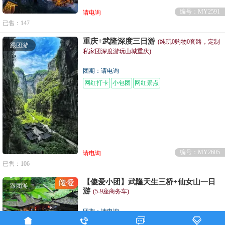
编号：MY2591
请电询
已售：147
重庆+武隆深度三日游
(纯玩0购物0套路，定制
跟团游
私家团深度游玩山城重庆)
团期：请电询
网红打卡
小包团
网红景点
编号：MY2605
请电询
已售：106
【傻爱小团】武隆天生三桥+仙女山一日
跟团游
游
(5-9座商务车)
团期：请电询




2-8人精致小团
无购物