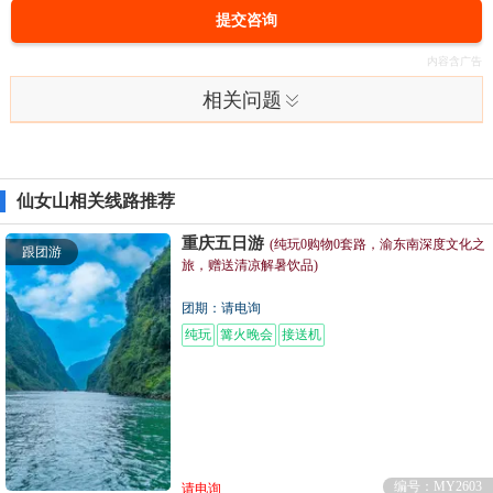
提交咨询
相关问题
仙女山相关线路推荐
重庆五日游
(纯玩0购物0套路，渝东南深度文化之
跟团游
旅，赠送清凉解暑饮品)
团期：请电询
纯玩
篝火晚会
接送机
编号：MY2603
请电询