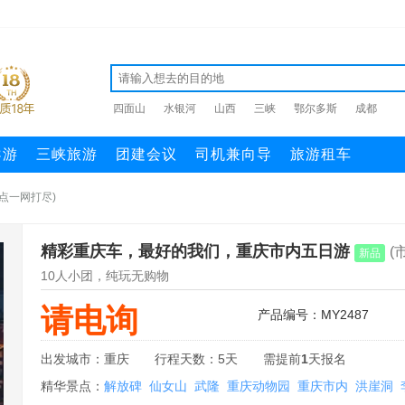
四面山
水银河
山西
三峡
鄂尔多斯
成都
导游
三峡旅游
团建会议
司机兼向导
旅游租车
点一网打尽)
精彩重庆车，最好的我们，重庆市内五日游
(
新品
10人小团，纯玩无购物
请电询
产品编号：MY2487
出发城市：重庆
行程天数：5天
需提前
1
天报名
精华景点：
解放碑
仙女山
武隆
重庆动物园
重庆市内
洪崖洞