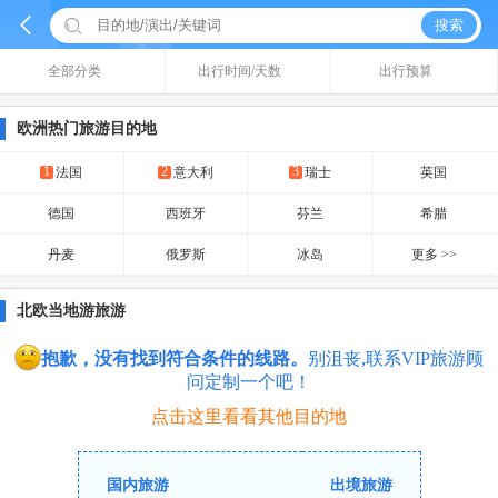


搜索
全部分类
出行时间/天数
出行预算
欧洲热门旅游目的地
1
2
3
法国
意大利
瑞士
英国
德国
西班牙
芬兰
希腊
丹麦
俄罗斯
冰岛
更多 >>
北欧当地游旅游
抱歉，没有找到符合条件的线路。
别沮丧,联系VIP旅游顾
问定制一个吧！
点击这里看看其他目的地
国内旅游
出境旅游