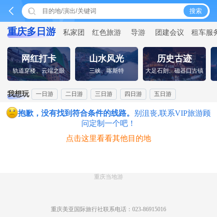


搜索
重庆多日游
私家团
红色旅游
导游
团建会议
租车服
网红打卡
山水风光
历史古迹
轨道穿楼、云端之眼
三峡、喀斯特
大足石刻、磁器口古镇
我想玩
一日游
二日游
三日游
四日游
五日游
抱歉，没有找到符合条件的线路。
别沮丧,联系VIP旅游顾
问定制一个吧！
点击这里看看其他目的地
重庆当地游
重庆美亚国际旅行社联系电话：023-86915016