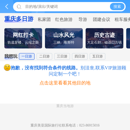


搜索
重庆多日游
私家团
红色旅游
导游
团建会议
租车服
网红打卡
山水风光
历史古迹
轨道穿楼、云端之眼
三峡、喀斯特
大足石刻、磁器口古镇
我想玩
一日游
二日游
三日游
四日游
五日游
抱歉，没有找到符合条件的线路。
别沮丧,联系VIP旅游顾
问定制一个吧！
点击这里看看其他目的地
重庆当地游
重庆美亚国际旅行社联系电话：023-86915016