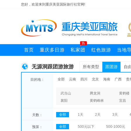
您好，欢迎来到重庆美亚国际旅行社官网!
热
首页
重庆多日游
私家团
红色旅游
当地
无源洞跟团游旅游
所有类型
跟团游
自
全部
云南
四川
北京
海南
广西
贵
目的地：
武当山
腾龙洞
黄鹤楼
襄阳
黄鹤峰林
宜昌
全部
1天
2天
3天
天数：
全部
500元以下
500-1000元
预算：