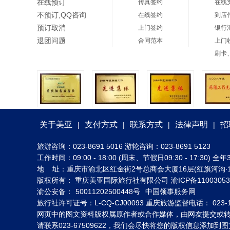
在线预订
传真签约
在线
不预订,QQ咨询
在线签约
到店
预订取消
上门签约
银行
退团问题
合同范本
上门
刷卡
关于美亚
支付方式
联系方式
法律声明
招
|
|
|
|
旅游咨询：023-8691 5016 游轮咨询：023-8691 5123
工作时间：09:00 - 18:00 (周末、节假日09:30 - 17:30
地 址：重庆市渝北区红金街2号总商会大厦16层(红旗河沟·
版权所有： 重庆美亚国际旅行社有限公司
渝ICP备1100305
渝公安备：
50011202500448号
中国领事服务网
旅行社许可证号：L-CQ-CJ00093 重庆旅游监督电话： 023-1
网页中的图文资料版权属原作者或合作媒体，由网友提交或
请联系023-67509622，我们会尽快将您的版权信息添加