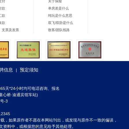
支付
关于保险
付款
单房差是什么
汇款
纯玩是什么意思
收款
双飞/双卧是什么
、支票及发票
散客/团队线路
聘信息
预定须知
|
) 全年365天*24小时均可电话咨询、报名
童心桥·渝通宾馆车站)
3号-3
2345
转载，如果原作者不愿在本网站刊出，或发现与原作不一致的偏误，
到图文资料中，或根据您的意见给予其他处理。