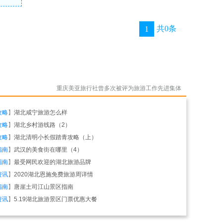
共0条
1
重庆美亚旅行社曾多次被评为旅游工作先进集体
攻略
】
湖北咸宁旅游怎么样
攻略
】
湖北乡村游线路（2）
攻略
】
湖北清明小长假踏青攻略（上）
指南
】
武汉的美食街在哪里（4）
指南
】
最受网民欢迎的湖北旅游品牌
资讯
】
2020湖北恩施免费旅游周详情
指南
】
唐崖土司江山景区指南
资讯
】
5.19湖北旅游景区门票优惠大餐