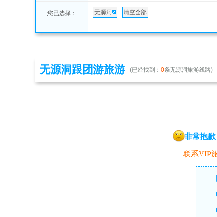
无源洞
清空全部
您已选择：
无源洞跟团游旅游
(已经找到：
0
条无源洞旅游线路)
非常抱歉
联系VIP