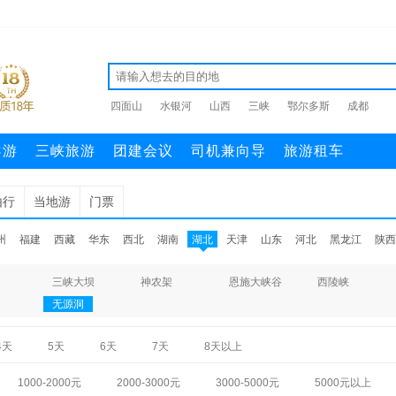
四面山
水银河
山西
三峡
鄂尔多斯
成都
导游
三峡旅游
团建会议
司机兼向导
旅游租车
由行
当地游
门票
州
福建
西藏
华东
西北
湖南
湖北
天津
山东
河北
黑龙江
陕西
三峡大坝
神农架
恩施大峡谷
西陵峡
无源洞
4天
5天
6天
7天
8天以上
1000-2000元
2000-3000元
3000-5000元
5000元以上