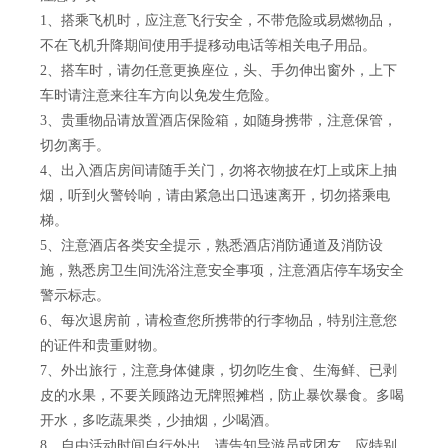
1、搭乘飞机时，应注意飞行安全，不带危险或易燃物品，
不在飞机升降期间使用手提移动电话等相关电子用品。
2、搭车时，请勿任意更换座位，头、手勿伸出窗外，上下
车时请注意来往车方向以免发生危险。
3、贵重物品请放置酒店保险箱，如随身携带，注意保管，
切勿离手。
4、出入酒店房间请随手关门，勿将衣物披在灯上或床上抽
烟，听到火警铃响，请由紧急出口迅速离开，切勿搭乘电
梯。
5、注意酒店各类安全提示，熟悉酒店消防通道及消防设
施，熟悉房卫生间洗浴注意安全事项，注意酒店停车场安全
警示标志。
6、每次退房前，请检查您所携带的行李物品，特别注意您
的证件和贵重财物。
7、外出旅行，注意身体健康，切勿吃生食、生海鲜、已剥
皮的水果，不要关顾路边无牌照摊档，防止暴饮暴食。多喝
开水，多吃蔬果类，少抽烟，少喝酒。
8、自由活动时间自行外出，请告知导游员或团友，应特别