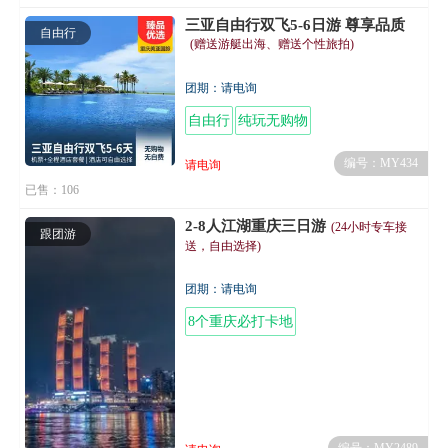
三亚自由行双飞5-6日游 尊享品质
自由行
(赠送游艇出海、赠送个性旅拍)
团期：请电询
自由行
纯玩无购物
多区域酒店自由选择
编号：MY434
请电询
已售：106
2-8人江湖重庆三日游
(24小时专车接
跟团游
送，自由选择)
团期：请电询
8个重庆必打卡地