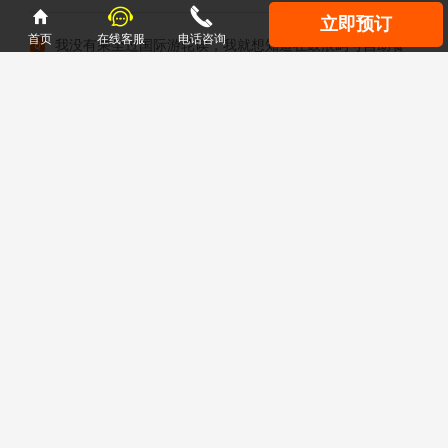



立即预订
首页
在线客服
电话咨询
我没有乘坐过国际游轮诶，我就想知道在鼓浪屿号自助餐
怎么样好吃吗？
鼓浪屿号自助餐怎么样？姐妹，格局要放大。鼓浪屿号上
的免费餐厅有3家呢，不是全都是自助餐的。这三家餐厅涵盖了
大部分的口味，你可以每顿...[ 重庆美亚国际旅行社客服 2022-
04-03 ]
游客留言
您的姓名：
您的电话：
您的邮箱：
提问内容：