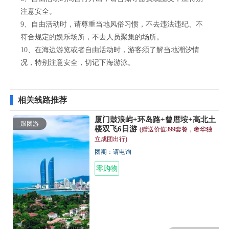
注意安全。
9、自由活动时，请尊重当地风俗习惯，不去违法违纪、不
符合规定的娱乐场所，不去人员聚集的场所。
10、在海边游览或者自由活动时，游客须了解当地潮汐情
况，特别注意安全，切记下海游泳。
相关线路推荐
厦门鼓浪屿+环岛路+曾厝垵+高北土
跟团游
楼双飞6日游
(赠送价值399套餐，奢华独
立成团出行)
团期：请电询
零购物