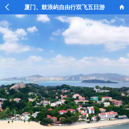


厦门、鼓浪屿自由行双飞五日游