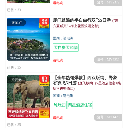
编号：MY2372
请电询
已售：53
厦门鼓浪屿半自由行双飞5日游
(“东
跟团游
方夏威夷” –海上花园浪漫之都)
团期：请电询
零自费零购物
编号：MY2232
请电询
已售：35
【全年热销爆款】西双版纳、野象
跟团游
谷双飞5日游
(直飞版纳+四星酒店住宿+纯
玩不进购物店)
团期：请电询
纯玩团
四星酒店住宿
编号：MY1423
请电询
已售：35