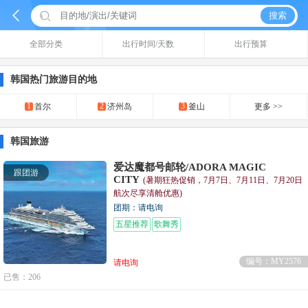


搜索
全部分类
出行时间/天数
出行预算
韩国热门旅游目的地
1
2
3
首尔
济州岛
釜山
更多 >>
韩国旅游
爱达魔都号邮轮/ADORA MAGIC
跟团游
CITY
(暑期狂热促销，7月7日、7月11日、7月20日
航次尽享清舱优惠)
团期：请电询
五星推荐
歌舞秀
编号：MY2576
请电询
已售：206