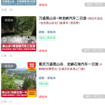
编号：MY91
请电询
已售：29
万盛黑山谷+神龙峡汽车二日游
(纯玩不进店
跟团游
+包含黑山谷北门换乘车+漂流季)
团期：请电询
纯玩
周末游
编号：MY2118
请电询
已售：41
重庆万盛黑山谷、龙鳞石海汽车一日游
(0
跟团游
购物0自费景点+主城五区多地上门接)
团期：请电询
纯玩游
编号：MY122
请电询
已售：17