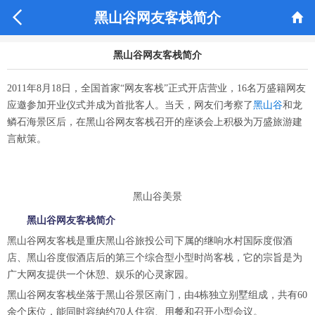


黑山谷网友客栈简介
黑山谷网友客栈简介
2011年8月18日，全国首家“网友客栈”正式开店营业，16名万盛籍网友
应邀参加开业仪式并成为首批客人。当天，网友们考察了
黑山谷
和龙
鳞石海景区后，在黑山谷网友客栈召开的座谈会上积极为万盛旅游建
言献策。
黑山谷美景
黑山谷网友客栈简介
黑山谷网友客栈是重庆黑山谷旅投公司下属的继响水村国际度假酒
店、黑山谷度假酒店后的第三个综合型小型时尚客栈，它的宗旨是为
广大网友提供一个休憩、娱乐的心灵家园。
黑山谷网友客栈坐落于黑山谷景区南门，由4栋独立别墅组成，共有60
余个床位，能同时容纳约70人住宿、用餐和召开小型会议。