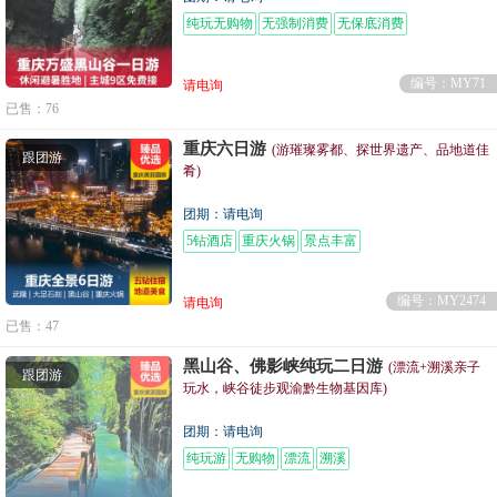
纯玩无购物
无强制消费
无保底消费
编号：MY71
请电询
已售：76
重庆六日游
(游璀璨雾都、探世界遗产、品地道佳
跟团游
肴)
团期：请电询
5钻酒店
重庆火锅
景点丰富
编号：MY2474
请电询
已售：47
黑山谷、佛影峡纯玩二日游
(漂流+溯溪亲子
跟团游
玩水，峡谷徒步观渝黔生物基因库)
团期：请电询
纯玩游
无购物
漂流
溯溪