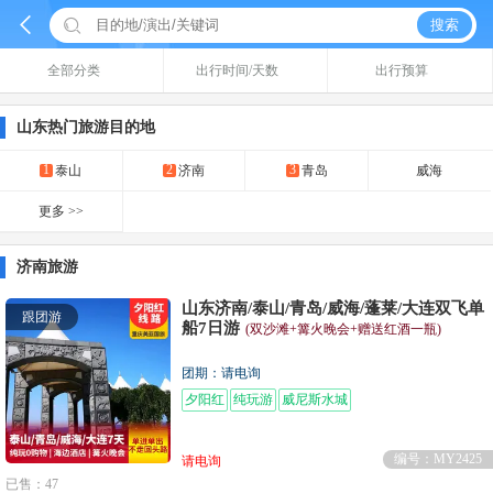


搜索
全部分类
出行时间/天数
出行预算
山东热门旅游目的地
1
2
3
泰山
济南
青岛
威海
更多 >>
济南旅游
山东济南/泰山/青岛/威海/蓬莱/大连双飞单
跟团游
船7日游
(双沙滩+篝火晚会+赠送红酒一瓶)
团期：请电询
夕阳红
纯玩游
威尼斯水城
编号：MY2425
请电询
已售：47