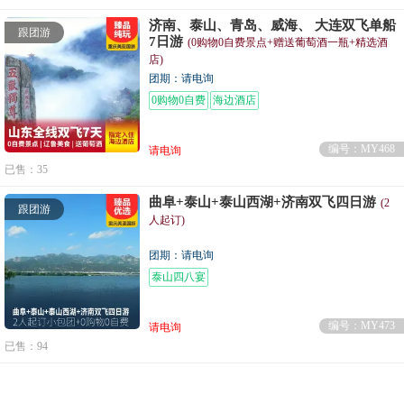
济南、泰山、青岛、威海、 大连双飞单船
跟团游
7日游
(0购物0自费景点+赠送葡萄酒一瓶+精选酒
店)
团期：请电询
0购物0自费
海边酒店
编号：MY468
请电询
已售：35
曲阜+泰山+泰山西湖+济南双飞四日游
(2
跟团游
人起订)
团期：请电询
泰山四八宴
编号：MY473
请电询
已售：94