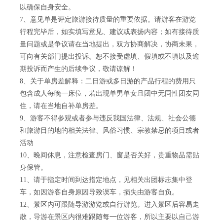
以确保自身安全。
7、意见单是评定旅游接待质量的重要依据。请游客在游览
行程完毕后，如实填写意见、建议或表扬内容；如有接待质
量问题或是争议请在当地提出，双方协商解决，协商未果，
可向有关部门提出投诉。恕不接受虚填、假填或不填以及逾
期投诉而产生的后续争议，敬请谅解！
8、关于单房差解释：二日游或多日游的产品行程的费用只
包含成人每晚一床位，若出现单男单女且团中无同性团友同
住，请在当地自补单房差。
9、游客不得参观或者参与违反我国法律、法规、社会公德
和旅游目的地的相关法律、风俗习惯、宗教禁忌的项目或者
活动
10、晚间休息，注意检查房门、窗是否关好，贵重物品需贴
身保管。
11、请于指定时间到达指定地点，见相关出团标志集中登
车，如因游客自身原因导致误车，损失由游客自负。
12、景区内可跟随导游游览或自行游览。进入景区后容易走
散，导游在景区内很难跟随每一位游客，所以主要以自己游