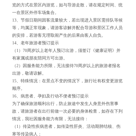
览的方式在景区内游览，如与导游走散，请在规定时间、统
一在景区外停车场集合。
13、节假日期间因客流量较大，若出现进入景区需排队等候
等，均属正常现象，请游客谅解并配合导游和景区工作人员
的安排，若游客无理取闹产生的后果由客人自负。
14、老年旅游者预订提示
（1）70周岁以上老年人预订出游，须签订《健康证明》并
有家属或朋友陪同方可出游。
（2）因服务能力所限，无法接待70周岁以上的旅游者报名
出游，敬请谅解。
15、特殊情况：在景点不变的情况下，旅行社有权变更游览
顺序。
16、病患者、孕妇及行动不便者预订提示
为了确保旅游顺利出行，防止旅途中发生人身意外伤害事
故，请旅游者在出行前做一次必要的身体检查，如存在下列
情况，我社因服务能力有限，无法接待：
（1）传染性疾病患者，如传染性肝炎、活动期肺结核、伤
寒等传染病人；