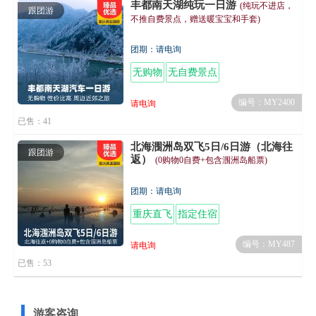
丰都南天湖纯玩一日游
(纯玩不进店，
跟团游
不推自费景点，赠送暖宝宝和手套)
团期：请电询
无购物
无自费景点
编号：MY2400
请电询
已售：41
北海涠洲岛双飞5日/6日游（北海往
跟团游
返）
(0购物0自费+包含涠洲岛船票)
团期：请电询
重庆直飞
指定住宿
编号：MY487
请电询
已售：53
游客咨询