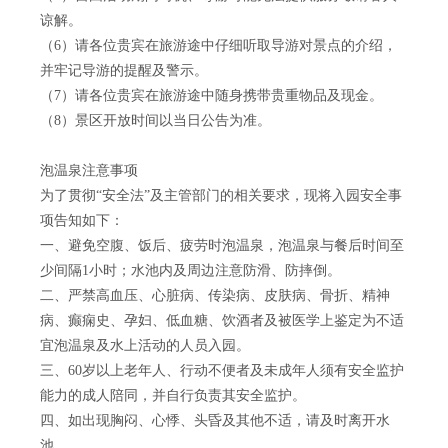
谅解。
（6）请各位贵宾在旅游途中仔细听取导游对景点的介绍，
并牢记导游的提醒及警示。
（7）请各位贵宾在旅游途中随身携带贵重物品及现金。
（8）景区开放时间以当日公告为准。
泡温泉注意事项
为了贯彻“安全法”及主管部门的相关要求，现将入园安全事
项告知如下：
一、避免空腹、饭后、疲劳时泡温泉，泡温泉与餐后时间至
少间隔1小时；水池内及周边注意防滑、防摔倒。
二、严禁高血压、心脏病、传染病、皮肤病、骨折、精神
病、癫痫史、孕妇、低血糖、饮酒者及被医学上鉴定为不适
宜泡温泉及水上活动的人员入园。
三、60岁以上老年人、行动不便者及未成年人须有安全监护
能力的成人陪同，并自行负责其安全监护。
四、如出现胸闷、心悸、头昏及其他不适，请及时离开水
池。