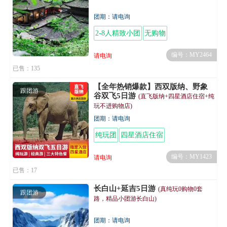
团期：请电询
2-8人精致小团
无购物
编号：MY2464
请电询
已售：135
【全年热销爆款】西双版纳、野象
跟团游
谷双飞5日游
(直飞版纳+四星酒店住宿+纯
玩不进购物店)
团期：请电询
纯玩团
四星酒店住宿
编号：MY1423
请电询
已售：17
长白山+延吉5日游
(真纯玩0购物0套
跟团游
路，精品小团游长白山)
团期：请电询