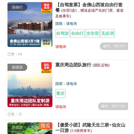
【自驾套票】金佛山西坡自由行套
自由行
餐
(住宿3选1，赠送必须产生的门票、索道
及换乘车)
团期：请电询
自驾游
自由行
含住宿
无必消
编号：MY263
请电询
已售：64
重庆周边团队旅行
(团队定制)
跟团游
团期：请电询
重庆
编号：MY1743
请电询
已售：35
【傻爱小团】武隆天生三桥+仙女山
跟团游
一日游
(5-9座商务车)