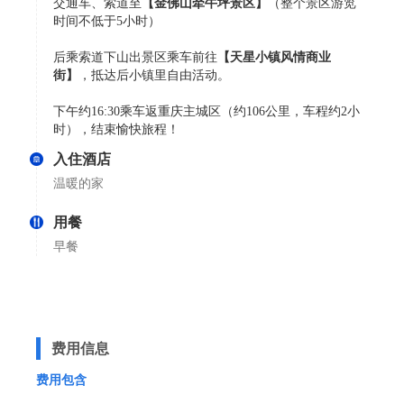
交通车、索道至
【金佛山牵牛坪景区】
（整个景区游览
时间不低于5小时）
后乘索道下山出景区乘车前往
【天星小镇风情商业
街】
，抵达后小镇里自由活动。
下午约16:30乘车返重庆主城区（约106公里，车程约2小
时），结束愉快旅程！
入住酒店
温暖的家
用餐
早餐
费用信息
费用包含