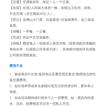
【交通】空调旅游车，保证一人一个正座。
【住宿】住宿2人间或大床房一晚，有独立卫生间，彩电，
不含空调（含空调加20元/人）。
【景点】金佛山大门票、往返索道+往返换乘车、金三泉温
泉票。
【用餐】一早餐、一正餐。
【导游】持证中文导游服务。
【保险】赠送每人一份旅游人身意外险（游客须提供准确的
身份名单，以保险公司承保为准），具体赔付细则详见保险
公司相关理赔条款。
费用不含
1、旅游者自行出发/返回地点至重庆指定集合/散团地点的往
返交通费用。
2、如出现单男或单女参团出现无法安排拼住时，要补单人
房差。
3、自由活动期间或行程外个人一切费用。如：酒店内的酒
水、洗衣、收费视讯节目等一切私人开支。