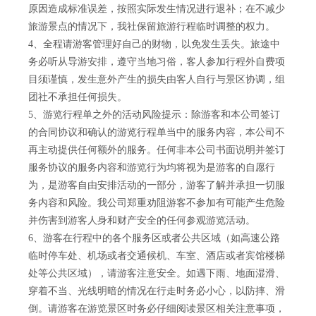
原因造成标准误差，按照实际发生情况进行退补；在不减少
旅游景点的情况下，我社保留旅游行程临时调整的权力。
4、全程请游客管理好自己的财物，以免发生丢失。旅途中
务必听从导游安排，遵守当地习俗，客人参加行程外自费项
目须谨慎，发生意外产生的损失由客人自行与景区协调，组
团社不承担任何损失。
5、游览行程单之外的活动风险提示：除游客和本公司签订
的合同协议和确认的游览行程单当中的服务内容，本公司不
再主动提供任何额外的服务。任何非本公司书面说明并签订
服务协议的服务内容和游览行为均将视为是游客的自愿行
为，是游客自由安排活动的一部分，游客了解并承担一切服
务内容和风险。我公司郑重劝阻游客不参加有可能产生危险
并伤害到游客人身和财产安全的任何参观游览活动。
6、游客在行程中的各个服务区或者公共区域（如高速公路
临时停车处、机场或者交通候机、车室、酒店或者宾馆楼梯
处等公共区域），请游客注意安全。如遇下雨、地面湿滑、
穿着不当、光线明暗的情况在行走时务必小心，以防摔、滑
倒。请游客在游览景区时务必仔细阅读景区相关注意事项，