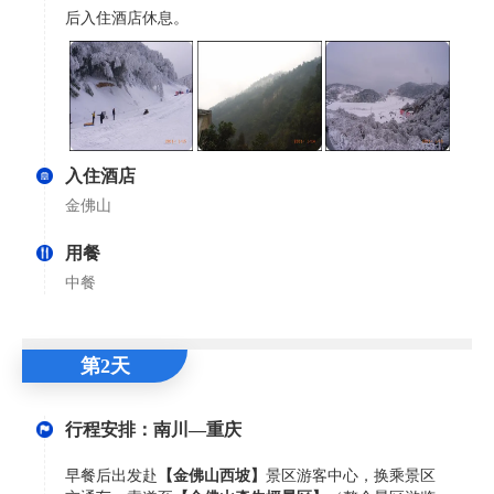
后入住酒店休息。
入住酒店
金佛山
用餐
中餐
第2天
行程安排：南川—重庆
早餐后出发赴
【金佛山西坡】
景区游客中心，换乘景区