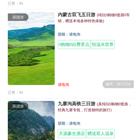
已售：94
内蒙古双飞五日游
(纯玩0购物0套路0车
跟团游
销，赠送本地各种特色体验)
团期：请电询
0购物0自费景点
恒温水世界
编号：MY2354
请电询
已售：94
九寨沟高铁三日游
(真纯玩0购物0套路，
跟团游
经典九寨专线，打造独特的旅行)
团期：请电询
天源豪生酒店
赠送双人温泉