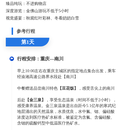
臻品纯玩：不进购物店
深度游览：金佛山游玩不低于5小时
视觉盛宴：秋观红叶彩林、冬看皑皑白雪
参考行程
第1天
行程安排：重庆—南川
早上10:00左右在重庆主城区的指定地点集合出发，乘车
经渝湘高速公路界水段赴【南川】
中餐赠送品尝南川特色
【豆花饭】
，感受舌尖上的南川
后赴
【金三泉】
，享受生态温泉（时间不低于2小时），
感受康养温泉。金三泉温泉是出自距今5.1亿年的寒武纪
地层涌出的天然温泉，水质优良，水中氟、锶、偏硅酸
浓度达到医疗热矿水标准，被鉴定为含氟、含偏硅酸、
含锶的硫酸钙型中低温医疗热矿水。