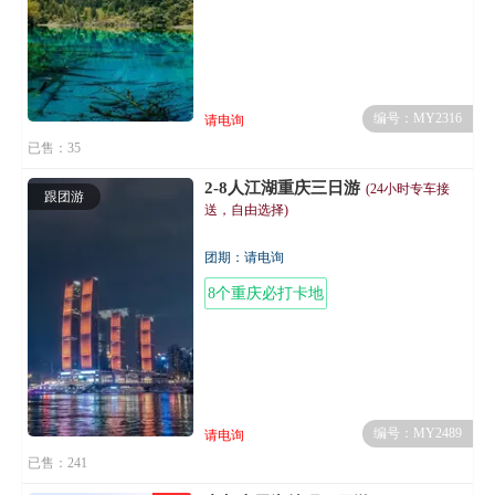
编号：MY2316
请电询
已售：35
2-8人江湖重庆三日游
(24小时专车接
跟团游
送，自由选择)
团期：请电询
8个重庆必打卡地
编号：MY2489
请电询
已售：241