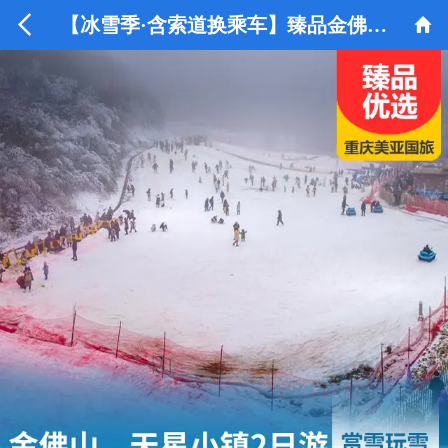


【冰雪季·含索道换乘车】臻品金佛山、金三泉泡温泉汽车二日游