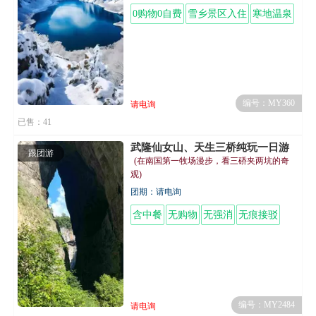
0购物0自费
雪乡景区入住
寒地温泉
编号：MY360
请电询
已售：41
武隆仙女山、天生三桥纯玩一日游
跟团游
(在南国第一牧场漫步，看三硚夹两坑的奇
观)
团期：请电询
含中餐
无购物
无强消
无痕接驳
编号：MY2484
请电询