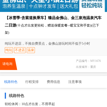
【冰雪季·含索道换乘车】臻品金佛山、金三泉泡温泉汽车
二日游
(十点才出发更轻松，赠送保暖套餐--暖宝宝和手套)(已下
架)
纯玩不进店，不推自费景点，金佛山游玩时间不低于5小时
纯玩
不进店
温泉
产品编号：
MY1676
请电询
出发城市：
重庆
线路特色
行程安排
费用信息
注意事项
线路特色
轻松休闲：10点才出发，不用早起