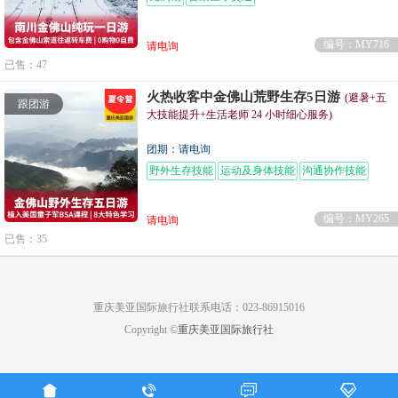
编号：MY716
请电询
已售：47
火热收客中金佛山荒野生存5日游
(避暑+五
跟团游
大技能提升+生活老师 24 小时细心服务)
团期：请电询
野外生存技能
运动及身体技能
沟通协作技能
编号：MY265
请电询
已售：35
重庆美亚国际旅行社联系电话：023-86915016
Copyright ©
重庆美亚国际旅行社



