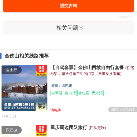
提交咨询
相关问题
金佛山相关线路推荐
【自驾套票】金佛山西坡自由行套餐
(住宿
自由行
3选1，赠送必须产生的门票、索道及换乘车)
团期：请电询
自驾游
自由行
含住宿
无必消
编号：MY263
请电询
已售：64
重庆周边团队旅行
(团队定制)
跟团游