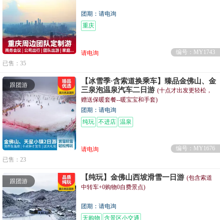
团期：请电询
重庆
编号：MY1743
请电询
已售：35
【冰雪季·含索道换乘车】臻品金佛山、金
跟团游
三泉泡温泉汽车二日游
(十点才出发更轻松，
赠送保暖套餐--暖宝宝和手套)
团期：请电询
纯玩
不进店
温泉
编号：MY1676
请电询
已售：23
【纯玩】金佛山西坡滑雪一日游
(包含索道
跟团游
中转车+0购物0自费景点)
团期：请电询
无购物
含景区小交通