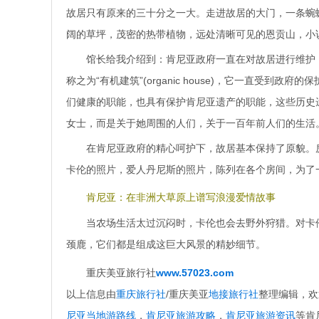
故居只有原来的三十分之一大。走进故居的大门，一条蜿
阔的草坪，茂密的热带植物，远处清晰可见的恩贡山，小
馆长给我介绍到：肯尼亚政府一直在对故居进行维护
称之为“有机建筑”(organic house)，它一直受
们健康的职能，也具有保护肯尼亚遗产的职能，这些历史
女士，而是关于她周围的人们，关于一百年前人们的生活
在肯尼亚政府的精心呵护下，故居基本保持了原貌。
卡伦的照片，爱人丹尼斯的照片，陈列在各个房间，为了
肯尼亚：在非洲大草原上谱写浪漫爱情故事
当农场生活太过沉闷时，卡伦也会去野外狩猎。对卡
颈鹿，它们都是组成这巨大风景的精妙细节。
重庆美亚旅行社
www.57023.com
以上信息由
重庆旅行社
/重庆美亚
地接旅行社
整理编辑，欢
尼亚当地游路线
，
肯尼亚旅游攻略
，
肯尼亚旅游资讯
等肯