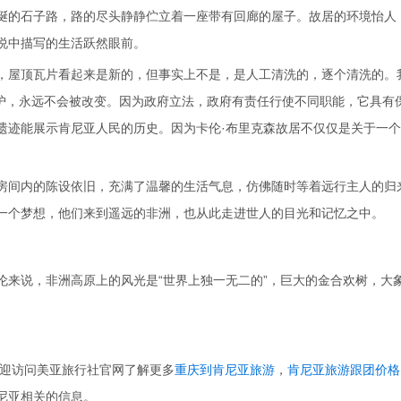
蜒的石子路，路的尽头静静伫立着一座带有回廊的屋子。故居的环境怡人
说中描写的生活跃然眼前。
，屋顶瓦片看起来是新的，但事实上不是，是人工清洗的，逐个清洗的。
到政府的保护，永远不会被改变。因为政府立法，政府有责任行使不同职能，它具有
遗迹能展示肯尼亚人民的历史。因为卡伦·布里克森故居不仅仅是关于一
。
房间内的陈设依旧，充满了温馨的生活气息，仿佛随时等着远行主人的归
一个梦想，他们来到遥远的非洲，也从此走进世人的目光和记忆之中。
伦来说，非洲高原上的风光是“世界上独一无二的”，巨大的金合欢树，大
迎访问美亚旅行社官网了解更多
重庆到肯尼亚旅游
，
肯尼亚旅游跟团价格
尼亚相关的信息。