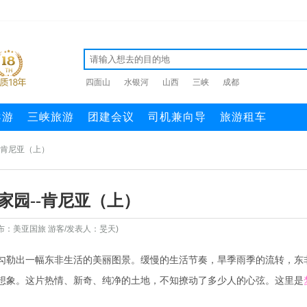
四面山
水银河
山西
三峡
成都
导游
三峡旅游
团建会议
司机兼向导
旅游租车
-肯尼亚（上）
家园--肯尼亚（上）
布：美亚国旅 游客/发表人：旻天)
勾勒出一幅东非生活的美丽图景。缓慢的生活节奏，旱季雨季的流转，东
想象。这片热情、新奇、纯净的土地，不知撩动了多少人的心弦。这里是