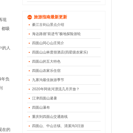
旅游指南最新更新
再现
綦江古剑山景点介绍
，都吸
海达路德“前进号”极地探险游轮
四面山同心山庄简介
中的人
四面山山林度假酒店(四星级农家乐)
四面山的五大特色
四面山农家乐住宿
4年负
九寨沟最佳旅游季节
到
2020年阿依河漂流几月开放？
江津四面山避暑
四面山瀑布
重庆到四面山交通路线
四面山、中山古镇、清溪沟3日游
现在的