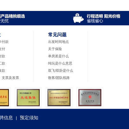
款
常见问题
卡付款
出发时间地点
支付
关于保险
付款
单房差是什么
汇款
纯玩是什么意思
收款
双飞/双卧是什么
、支票及发票
散客/团队线路
聘信息
预定须知
|