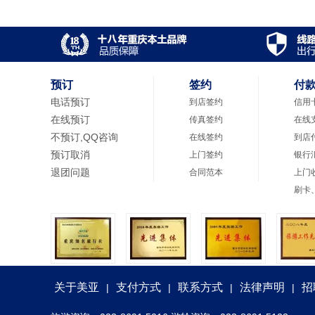
预订
签约
付
电话预订
到店签约
信用
在线预订
传真签约
在线
不预订,QQ咨询
在线签约
到店
预订取消
上门签约
银行
退团问题
合同范本
上门
刷卡
关于美亚
支付方式
联系方式
法律声明
招
|
|
|
|