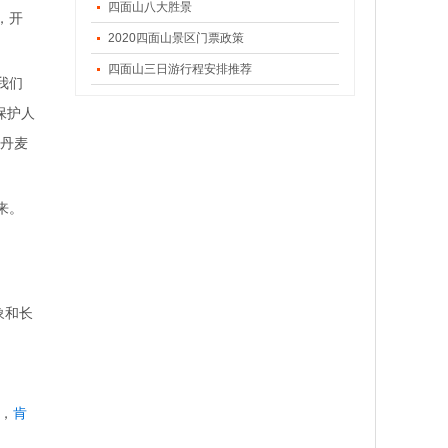
四面山八大胜景
，开
2020四面山景区门票政策
四面山三日游行程安排推荐
我们
保护人
个丹麦
来。
象和长
，
肯