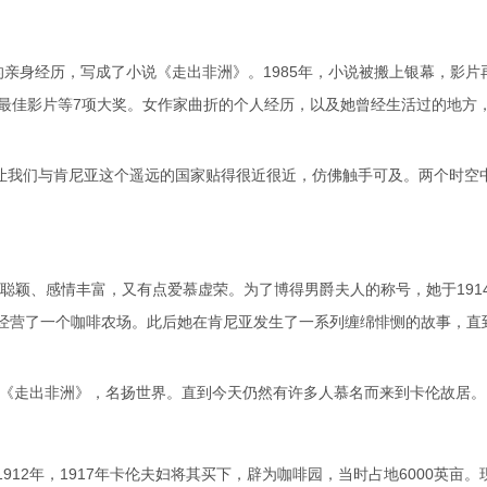
的亲身经历，写成了小说《走出非洲》。1985年，小说被搬上银幕，影片
卡最佳影片等7项大奖。女作家曲折的个人经历，以及她曾经生活过的地方
签让我们与肯尼亚这个遥远的国家贴得很近很近，仿佛触手可及。两个时空
聪颖、感情丰富，又有点爱慕虚荣。为了博得男爵夫人的称号，她于191
经营了一个咖啡农场。此后她在肯尼亚发生了一系列缠绵悱恻的故事，直
说《走出非洲》，名扬世界。直到今天仍然有许多人慕名而来到卡伦故居。
12年，1917年卡伦夫妇将其买下，辟为咖啡园，当时占地6000英亩。