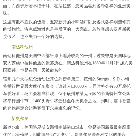
丽，而西班牙语不绝于耳。在法拉盛，您可品尝到各种各样的亚洲美
味。
这里有数不胜数的饭店，五家新开的小啤酒厂以及各式各样刚翻修完
的博物馆。洛克威海滩也是皇后区的一大亮点。若旅客想去汉普斯顿
度假区，也不失为一个好的选择。
南达科他州
南达科他州是美国中西部平原上地势较高的一州，过去曾是美国印地
安人苏族中拉科他族的聚落所在。南达科他州在1889年11月2日加入美
国联邦，也是在同一天被命名的。
该州几个大型纪念活动让其位列榜单第二。该州的Sturgis，S.D.小镇
将举行世界最大摩托车集会，该镇人口6000人，届时将会有50万摩托
车爱好者，场面会相当壮观。位于该州布莱克丘陵的卡斯特州立公园
将举行圈牛节，1400头野牛将迁移至冬天觅食之地。到时，震耳欲聋
的奔跑声定会让游客留下永生难忘的记忆。
新奥尔良
新奥尔良，美国路易斯安那州南部港口城市，曾是法国新贵最奢靡腐
化的北美殖民，因此绰号为“大快活”。新奥尔良是多种文化的集合