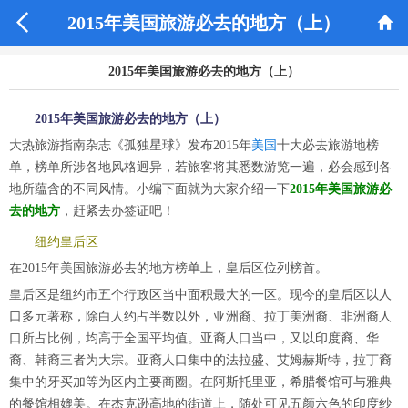


2015年美国旅游必去的地方（上）
2015年美国旅游必去的地方（上）
2015年美国旅游必去的地方（上）
大热旅游指南杂志《孤独星球》发布2015年
美国
十大必去旅游地榜
单，榜单所涉各地风格迥异，若旅客将其悉数游览一遍，必会感到各
地所蕴含的不同风情。小编下面就为大家介绍一下
2015年美国旅游必
去的地方
，赶紧去办签证吧！
纽约皇后区
在2015年美国旅游必去的地方榜单上，皇后区位列榜首。
皇后区是纽约市五个行政区当中面积最大的一区。现今的皇后区以人
口多元著称，除白人约占半数以外，亚洲裔、拉丁美洲裔、非洲裔人
口所占比例，均高于全国平均值。亚裔人口当中，又以印度裔、华
裔、韩裔三者为大宗。亚裔人口集中的法拉盛、艾姆赫斯特，拉丁裔
集中的牙买加等为区内主要商圈。在阿斯托里亚，希腊餐馆可与雅典
的餐馆相媲美。在杰克逊高地的街道上，随处可见五颜六色的印度纱