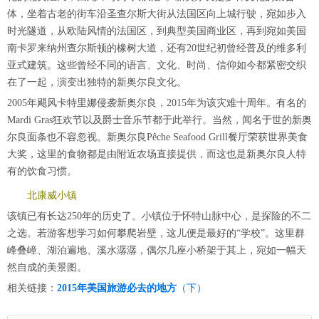
体，坐着古老的街车沿圣查尔斯大街从法国区向上城行驶，宛如步入
时光隧道，从欧陆风情的法国区，到典型美国商业区，再到宛如美国
南卡罗来纳州查尔斯顿的橡树大道，还有20世纪初曾经普及的维多利
亚式建筑。这些曾经不同的语言、文化、时尚、信仰如今都紧密交织
在了一起，演变出独特的新奥尔良文化。
2005年飓风卡特里娜侵袭新奥尔良，2015年为该灾难十周年。有名的
Mardi Gras狂欢节以及爵士音乐节都于此举行。当然，闻名于世的新奥
尔良面条也不容忽视。新奥尔良Pêche Seafood Grill餐厅荣获世界美食
大奖，这里的食物都是由附近农场直接提供，而这也是新奥尔良人特
有的饮食习惯。
北康威小镇
该镇已有长达250年的历史了。小镇位于怀特山脉中心，是探险的不二
之选。若游客想学习如何攀爬岩壁，这儿便是最好的“学校”。这里群
峰叠嶂、湖泊遍地、溪水潺潺，偶尔几座小桥架于其上，宛如一幅天
然自成的美景图。
相关链接：
2015年美国旅游必去的地方
（下）