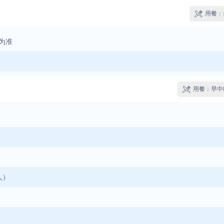
用餐：

知为准
用餐：早中

人）