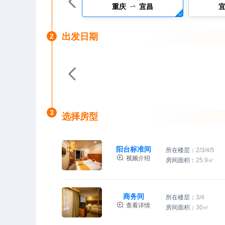


重庆
宜昌
出发日期
2

3
选择房型
阳台标准间
所在楼层：
2/3/4/5

视频介绍
房间面积：
25.9㎡
商务间
所在楼层：
3/4

查看详情
房间面积：
30㎡