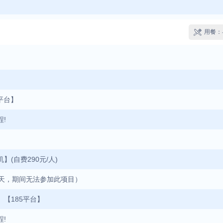
用餐：

5平台】
!
(自费290元/人)
42天，期间无法参加此项目）
、【185平台】
!