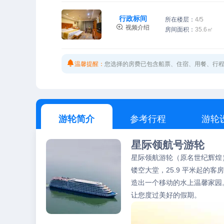
行政标间
所在楼层：
4/5

视频介绍
房间面积：
35.6㎡

温馨提醒：
您选择的房费已包含船票、住宿、用餐、行
游轮简介
参考行程
游轮
星际领航号游轮
星际领航游轮
（原名世纪辉煌
镂空大堂，25.9 平米起的
造出一个移动的水上温馨家园
让您度过美好的假期。