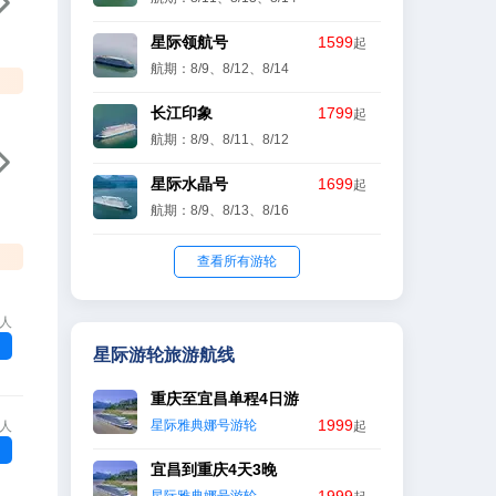

星际领航号
1599
起
航期：8/9、8/12、8/14
长江印象
1799
起
航期：8/9、8/11、8/12

星际水晶号
1699
起
航期：8/9、8/13、8/16
查看所有游轮
/人
星际游轮旅游航线
重庆至宜昌单程4日游
1999
星际雅典娜号游轮
/人
起
宜昌到重庆4天3晚