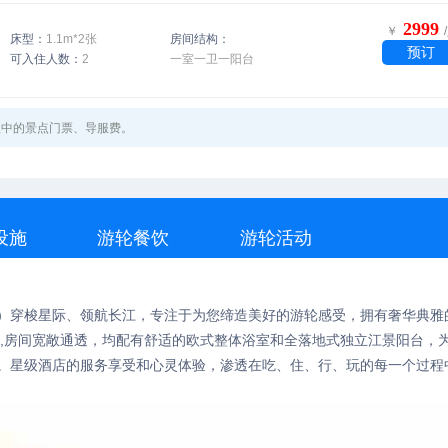
2999
￥
床型：
1.1m*2张
房间结构：
预订
可入住人数：
2
一室一卫一阳台
程中的景点门票、导服费。
设施
游轮餐饮
游轮活动
）穿梭星际、领航长江，专注于为您缔造美好的游轮感受，拥有奢华典雅
客房,房间宽敞通透，均配有舒适的欧式整体浴室和全落地式独立江景阳台，
。星级酒店的服务享受和心灵体验，渗透在吃、住、行、玩的每一个过程