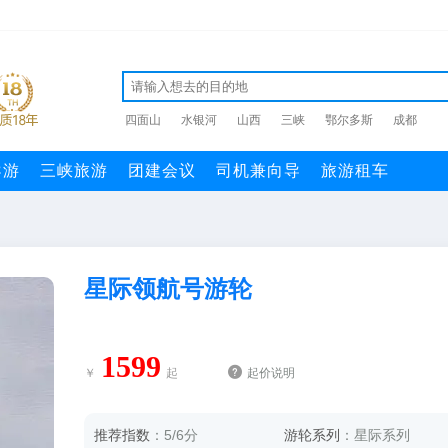
四面山
水银河
山西
三峡
鄂尔多斯
成都
导游
三峡旅游
团建会议
司机兼向导
旅游租车
星际领航号游轮
1599

￥
起
起价说明
推荐指数
：5/6分
游轮系列
：星际系列