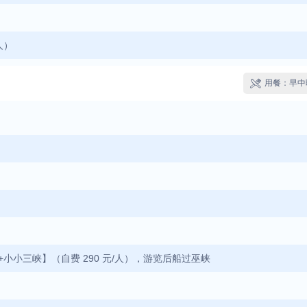
人）
用餐：早中

峡+小小三峡】（自费 290 元/人），游览后船过巫峡