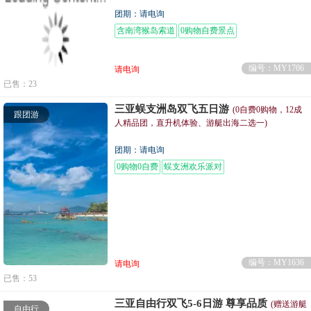
团期：请电询
含南湾猴岛索道
0购物自费景点
编号：MY1706
请电询
已售：23
三亚蜈支洲岛双飞五日游
(0自费0购物，12成
跟团游
人精品团，直升机体验、游艇出海二选一)
团期：请电询
0购物0自费
蜈支洲欢乐派对
编号：MY1636
请电询
已售：53
三亚自由行双飞5-6日游 尊享品质
(赠送游艇
自由行