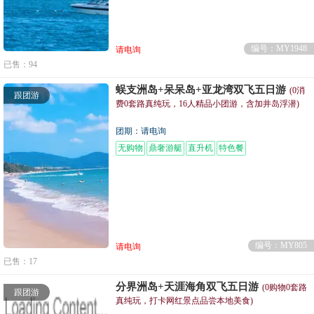
编号：MY1948
请电询
已售：94
蜈支洲岛+呆呆岛+亚龙湾双飞五日游
(0消
跟团游
费0套路真纯玩，16人精品小团游，含加井岛浮潜)
团期：请电询
无购物
鼎奢游艇
直升机
特色餐
编号：MY805
请电询
已售：17
分界洲岛+天涯海角双飞五日游
(0购物0套路
跟团游
真纯玩，打卡网红景点品尝本地美食)