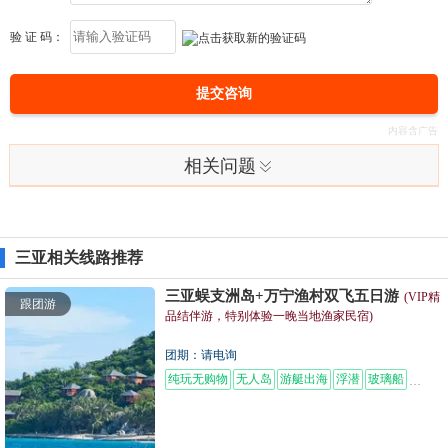
验 证 码：
提交咨询
相关问题
三亚相关线路推荐
三亚蜈支洲岛+万宁渔村双飞五日游
(VIP精
跟团游
品结伴游，特别体验一晚当地渔家民宿)
团期：请电询
纯玩无购物
无人岛
游艇出海
浮潜
玻璃船
摩托艇