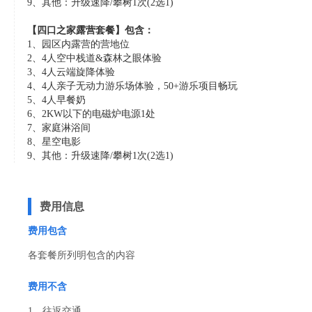
9、其他：升级速降/攀树1次(2选1)
【四口之家露营套餐】包含：
1、园区内露营的营地位
2、4人空中栈道&森林之眼体验
3、4人云端旋降体验
4、4人亲子无动力游乐场体验，50+游乐项目畅玩
5、4人早餐奶
6、2KW以下的电磁炉电源1处
7、家庭淋浴间
8、星空电影
9、其他：升级速降/攀树1次(2选1)
费用信息
费用包含
各套餐所列明包含的内容
费用不含
1、往返交通。