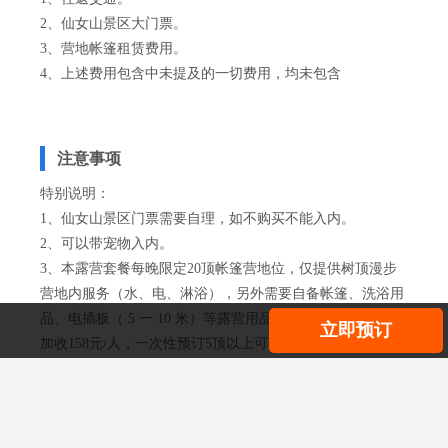
2、仙女山景区大门票。
3、营地帐篷租赁费用。
4、上述费用包含中未提及的一切费用，均未包含
注意事项
特别说明：
1、仙女山景区门票需要自理，如不购买不能入内。
2、可以带宠物入内。
3、本露营套餐每晚限定20顶帐篷营地位，仅提供树顶漫步
营地内服务（水、电、淋浴），另外需要自备帐篷、洗浴用
品、电插板（ 5 一 10 米）等露营用品，如果超出套餐人数
立即预订
加收158元/人，一次性预订5顶以上可以享受9折优惠。
4、营地提供租赁帐篷服务，大约100元/顶，包含帐篷+2个
睡袋+防潮垫等。
5、3岁以下儿童免费。
6、须至少提前三天预约，预约时需提供出行人名字+身份证