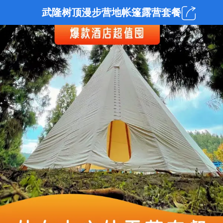

武隆树顶漫步营地帐篷露营套餐