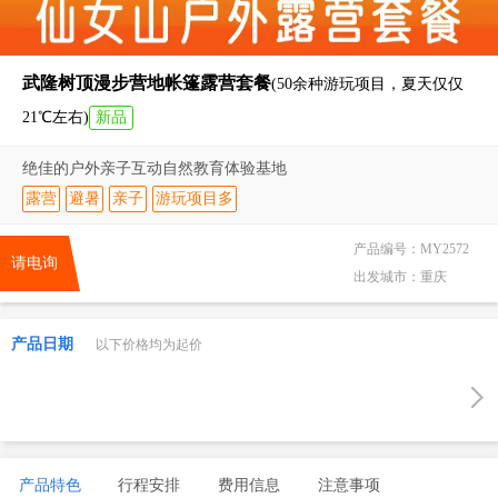
武隆树顶漫步营地帐篷露营套餐
(50余种游玩项目，夏天仅仅
21℃左右)
新品
绝佳的户外亲子互动自然教育体验基地
露营
避暑
亲子
游玩项目多
产品编号：
MY2572
请电询
出发城市：
重庆
产品日期
以下价格均为起价
产品特色
行程安排
费用信息
注意事项