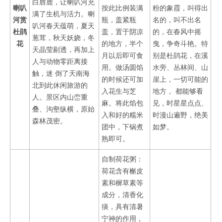
白唇鹿，让喇叭河充
喇叭
按此比例装满
粉的象霞，叫得出
满了生机与活力。喇
河赏
瓶，盖紧瓶
名的，叫不出名
叭河春天蕴萌，夏天
杜鹃
盖，置于阴凉
的，在春风中摇
葱茸，秋天妖娆，冬
花
的地方，半个
曳，争奇斗艳。特
天晶莹剔透，再加上
月以后即可食
别是杜鹃花，在溪
人与动物零距离接
用。做汤圆馅
水旁、丛林间、山
触，迷 倒了天南海
的时候还可加
崖上，一切可能的
北到此休闲旅游的
入花生与芝
地方， 都能够看
人。景区内山峦重
麻。将此馅包
见，时星星点点、
叠、沟壑纵横，原始
入和好的糯米
时漫山遍野，绝美
森林茂密。
团中，下锅煮
如梦。
熟即可。
自制荷花粥：
荷花含有槲皮
素和樨草素等
成分，清香化
痰，具有清暑
宁神的作用，