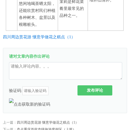
增怀旧情怀。
茉莉是鲜花菜
悠闲地喝茶晒太阳，
肴里最常见的
还能欣赏村民们种植
品种之一。
各种树木、盆景以及
根雕桩头。
四川周边赏花游 惬意学做花之糕点（1）
请对文章内容作出评论
发布评论
验证码:
上一篇：
四川周边赏花游 惬意学做花之糕点（1）
下一篇：
盘点重庆首批市级旅游度假区（上篇）