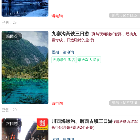
编号：MY1315
请电询
已售：23
九寨沟高铁三日游
(真纯玩0购物0套路，经典九
跟团游
寨专线，打造独特的旅行)
团期：请电询
天源豪生酒店
赠送双人温泉
编号：MY2316
请电询
已售：29
川西海螺沟、磨西古镇三日游
(赠送磨西红军
跟团游
长征纪念馆+赠送2个正餐)
团期：请电询