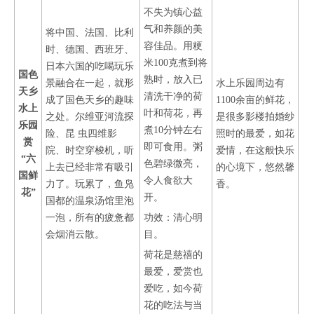
不失为镇心益
气和养颜的美
将中国、法国、比利
容佳品。用粳
时、德国、西班牙、
米100克煮到将
日本六国的吃喝玩乐
国色
熟时，放入已
景融合在一起，就形
水上乐园周边有
天乡
清洗干净的荷
成了国色天乡的趣味
1100余亩的鲜花，
水上
叶和荷花，再
之处。尔维亚河流探
是很多影楼拍婚纱
乐园
煮10分钟左右
险、昆 虫四维影
照时的最爱，如花
赏
即可食用。粥
院、时空穿梭机，听
爱情，在这般快乐
“六
色碧绿微亮，
上去已经非常有吸引
的心境下，悠然馨
国鲜
令人食欲大
力了。玩累了，鱼凫
香。
花”
开。
国都的温泉汤馆里泡
一泡，所有的疲惫都
功效：清心明
会烟消云散。
目。
荷花是慈禧的
最爱，爱赏也
爱吃，如今荷
花的吃法与当