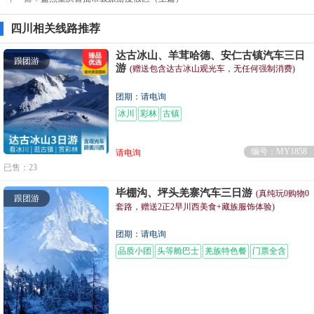
四川相关线路推荐
达古冰山、羊茸哈德、安仁古镇汽车三日
跟团游
游
(赠送包含达古冰山观光车，无任何强制消费)
团期：请电询
冰川
彩林
古镇
编号：MY1858
请电询
已售：23
毕棚沟、坪头羌寨汽车三日游
(真纯玩0购物0
跟团游
套路，赠送2正2早川西美食+藏族服饰体验)
团期：请电询
品质小团
头等舱巴士
羌族特色餐
门票全含