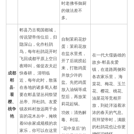
时老佛爷御厨
的做法差不
多。
郫县乃古蜀国都城，
传说望帝传位后，归
自制茉莉花炒
隐深山，化作杜鹃
蛋：茉莉花放
鸟，每年杜鹃花开时
在盐水里煮，
在一代大儒扬雄的
飞回成都平原上空日
开了后就捞起
故乡-郫县友爱
夜啼叫，催促农夫赶
来，打散鸡蛋
镇，在道路两侧和
成都
快春耕 。清明临
并放少许的
各农家乐里， 海
郫
近，每年此时，散落
盐。先把鸡蛋
棠花、梅花、玉兰
县-
在各地的诸多蜀人都
放入油锅等成
花、樱花、桃花、
看
要在郫县望丛祠祭望
型后，再放茉
油菜花等竞相开
樱、
丛帝、拜杜鹃。友爱
莉花起锅。
放，到处洋溢着浓
桃争
镇农科村放远两千余
功效：清热解
浓的春天的气息。
艳
亩的花木丛中，掩映
毒、利湿。
而拜望帝时，满眼
着60余家成规模的农
的杜鹃花也让你更
“花中皇后”的
家乐，你可以在这里