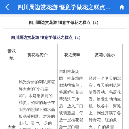


四川周边赏花游 惬意学做花之糕点（2）
四川周边赏花游 惬意学做花之糕点（2）
四川周边赏花游 惬意学做花之糕点（2）
赏花
赏花地简介
花之美味
赏花小提示
地
自制桂花汤
圆：桂花糖的
经过一个冬天的沉
风光秀丽的喇叭河堪
做法很简单：
寂，春天的喇叭河
称天全的“小九寨
将新鲜桂花去
暗香浮动、鸟语花
沟”。水是喇叭河的
蒂清洗干净
香、焕发出勃勃生
精灵，如碧的海子在
后，放入广口
机。峡谷中，河滩
阳光的照耀下如水晶
玻璃瓶里，每
上，到处开满了各
般晶莹剔透。烂漫的
放一层桂花就
种野花，红的象
山花、灵 气十足的
天全
撒一层白糖，
火， 白的象雪，