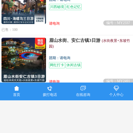
川西秘境
红色记忆
编号：MY2337
请电询
已售：100
眉山水街、安仁古镇3日游
(水街夜景+东坡竹
跟团游
园)
团期：请电询
网红打卡
休闲古镇
编号：MY2491
请电询




已售：53
首页
拨打电话
在线咨询
个人中心
重庆美亚国际旅行社联系电话：023-86915016
Copyright ©
重庆美亚国际旅行社