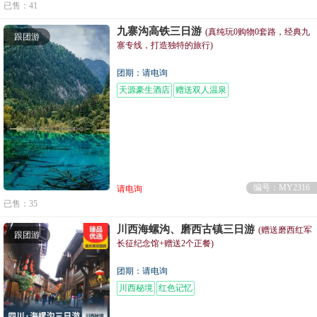
已售：41
九寨沟高铁三日游
(真纯玩0购物0套路，经典九
跟团游
寨专线，打造独特的旅行)
团期：请电询
天源豪生酒店
赠送双人温泉
编号：MY2316
请电询
已售：35
川西海螺沟、磨西古镇三日游
(赠送磨西红军
跟团游
长征纪念馆+赠送2个正餐)
团期：请电询
川西秘境
红色记忆