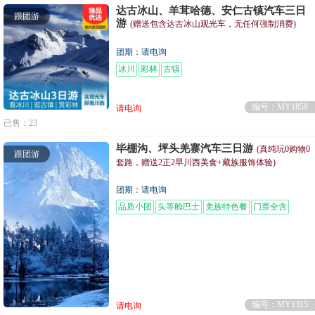
达古冰山、羊茸哈德、安仁古镇汽车三日
跟团游
游
(赠送包含达古冰山观光车，无任何强制消费)
团期：请电询
冰川
彩林
古镇
编号：MY1858
请电询
已售：23
毕棚沟、坪头羌寨汽车三日游
(真纯玩0购物0
跟团游
套路，赠送2正2早川西美食+藏族服饰体验)
团期：请电询
品质小团
头等舱巴士
羌族特色餐
门票全含
编号：MY1315
请电询