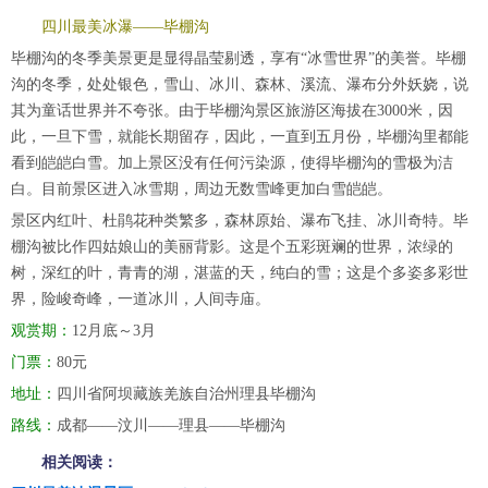
四川最美冰瀑——毕棚沟
毕棚沟的冬季美景更是显得晶莹剔透，享有“冰雪世界”的美誉。毕棚
沟的冬季，处处银色，雪山、冰川、森林、溪流、瀑布分外妖娆，说
其为童话世界并不夸张。由于毕棚沟景区旅游区海拔在3000米，因
此，一旦下雪，就能长期留存，因此，一直到五月份，毕棚沟里都能
看到皑皑白雪。加上景区没有任何污染源，使得毕棚沟的雪极为洁
白。目前景区进入冰雪期，周边无数雪峰更加白雪皑皑。
景区内红叶、杜鹃花种类繁多，森林原始、瀑布飞挂、冰川奇特。毕
棚沟被比作四姑娘山的美丽背影。这是个五彩斑斓的世界，浓绿的
树，深红的叶，青青的湖，湛蓝的天，纯白的雪；这是个多姿多彩世
界，险峻奇峰，一道冰川，人间寺庙。
观赏期：
12月底～3月
门票：
80元
地址：
四川省阿坝藏族羌族自治州理县毕棚沟
路线：
成都——汶川——理县——毕棚沟
相关阅读：