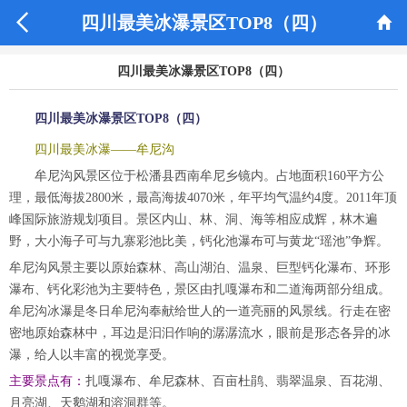


四川最美冰瀑景区TOP8（四）
四川最美冰瀑景区TOP8（四）
四川最美冰瀑景区TOP8（四）
四川最美冰瀑——牟尼沟
牟尼沟风景区位于松潘县西南牟尼乡镜内。占地面积160平方公
理，最低海拔2800米，最高海拔4070米，年平均气温约4度。2011年顶
峰国际旅游规划项目。景区内山、林、洞、海等相应成辉，林木遍
野，大小海子可与九寨彩池比美，钙化池瀑布可与黄龙“瑶池”争辉。
牟尼沟风景主要以原始森林、高山湖泊、温泉、巨型钙化瀑布、环形
瀑布、钙化彩池为主要特色，景区由扎嘎瀑布和二道海两部分组成。
牟尼沟冰瀑是冬日牟尼沟奉献给世人的一道亮丽的风景线。行走在密
密地原始森林中，耳边是汩汩作响的潺潺流水，眼前是形态各异的冰
瀑，给人以丰富的视觉享受。
主要景点有：
扎嘎瀑布、牟尼森林、百亩杜鹃、翡翠温泉、百花湖、
月亮湖、天鹅湖和溶洞群等。