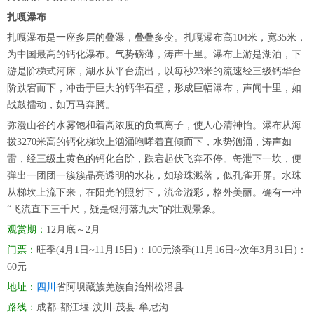
扎嘎瀑布
扎嘎瀑布是一座多层的叠瀑，叠叠多变。扎嘎瀑布高104米，宽35米，
为中国最高的钙化瀑布。气势磅薄，涛声十里。瀑布上游是湖泊，下
游是阶梯式河床，湖水从平台流出，以每秒23米的流速经三级钙华台
阶跌宕而下，冲击于巨大的钙华石壁，形成巨幅瀑布，声闻十里，如
战鼓擂动，如万马奔腾。
弥漫山谷的水雾饱和着高浓度的负氧离子，使人心清神怡。瀑布从海
拨3270米高的钙化梯坎上汹涌咆哮着直倾而下，水势汹涌，涛声如
雷，经三级土黄色的钙化台阶，跌宕起伏飞奔不停。每泄下一坎，便
弹出一团团一簇簇晶亮透明的水花，如珍珠溅落，似孔雀开屏。水珠
从梯坎上流下来，在阳光的照射下，流金溢彩，格外美丽。确有一种
“飞流直下三千尺，疑是银河落九天”的壮观景象。
观赏期：
12月底～2月
门票：
旺季(4月1日~11月15日)：100元淡季(11月16日~次年3月31日)：
60元
地址：
四川
省阿坝藏族羌族自治州松潘县
路线：
成都-都江堰-汶川-茂县-牟尼沟