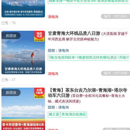
独家安排一晚茶卡星空全景360°玻璃房看最美的星空
编号：MY2042
请电询
已售：76
甘肃青海大环线品质八日游
(大漠孤烟 穿越千
跟团游
年河西走廊 解开古丝路神秘魅力)
团期：请电询
5晚当地准四标准+1晚敦煌西北特色驿站酒店+升级1
编号：MY1906
请电询
已售：17
【青海】茶东台吉乃尔湖+青海湖+塔尔寺
跟团游
动车六日游
(零自费+全程30元高餐标+青海土火
锅，藏式表演风情宴)
团期：请电询
藏王宴
青海湖沿线酒店
编号：MY165