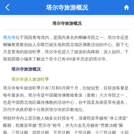


塔尔寺旅游概况
塔尔寺旅游概况
塔尔寺
位于我国青海境内，是国内著名的喇嘛寺院之一。塔尔寺还是
喇嘛教黄教创始人宗喀巴诞生地和西北地区佛教活动的中心。眼下七
月是青海的旅游旺季，塔尔寺也进入了旅游的高峰期，游人如织。下
面就跟随小编来了解这个至今已有400多年历史的塔尔寺。
塔尔寺旅游概况
塔尔寺进入旅游旺季
塔尔寺每年旅游旺季只有7月和8月两个月，比较短暂，目前游客量是
每年最多的。塔尔寺是中国藏传佛教格鲁派（黄教）六大寺院之一，
也是中国西北地区藏传佛教的活动中心，在中国及东南亚享有盛名，
历代中央政府都十分推崇塔尔寺的宗教地位。
明朝对寺内上层宗教人物多次封授名号，清康熙皇帝赐有“净上津梁”
匾额，乾隆皇帝赐“梵宗寺”称号，并为大金瓦寺赐有“梵教法幢”匾
额。三世达赖、四世达赖、五世达赖、七世达赖、十三世达赖、十四