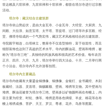
世达赖及六世班禅、九世班禅和十世班禅，都曾在塔尔寺进行过宗教
活动。
塔尔寺：藏汉结合古建筑群
塔尔寺依山势起伏，是由大金瓦寺、小金瓦寺、大经堂、大厨房、九
间殿、大拉浪、如意宝塔、太平塔、菩提塔、过门塔等许多宫殿、经
堂、佛塔寺组成的一个气势宏伟，藏汉艺术风格相结合的古建筑群。
寺院殿宇相连，白塔林立，整座寺不仅造型独特，富于创造性，而且
细部装饰也达到了高超的艺术水平。寺内的酥油花、壁画和堆绣，被
称为“塔尔寺三绝”，具独特的民族风格和很高的艺术价值。每年农历
正月、四月、六月、九月，塔尔寺举行四大法会。十月、二月举行两
个小法会。塔尔寺内不允许游客拍照。
塔尔寺内主要藏品
塔尔寺内收藏有大量鎏金铜佛像、铜佛像、金银灯、金书藏经、木刻
板藏经、法器、灵首塔、御赐匾额、壁画、堆绣等文物。其中壁画与
堆绣、酥油花被誉为塔尔寺三绝。壁画多以矿物颜料画在布幔上，内
容主要为经变、时轮、佛等。堆绣是用各色绸缎、羊皮、棉花等在布
幔上堆绣成佛、菩萨、天王、罗汉、尊者、花卉、鸟兽等图案。