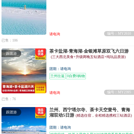
编号：MY2610
请电询
已售：106
茶卡盐湖-青海湖-金银滩草原双飞六日游
跟团游
(三大西北美食+升级两晚五钻酒店+纯玩品质游)
团期：请电询
兰州往返
0自费0购物
编号：MY2395
请电询
已售：76
兰州、西宁塔尔寺、茶卡天空壹号、青海
跟团游
湖双动5日游
(精选住宿，全程精选携程三钻酒店)
团期：请电询