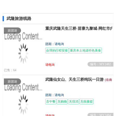
武隆旅游线路
重庆武隆天生三桥-苗寨九黎城-网红市内
跟团游
团期：请电询
合理的行程安排
重庆本土地道特色美食
编号：MY2482
请电询
已售：64
武隆仙女山、天生三桥纯玩一日游
(在南
跟团游
团期：请电询
含中餐
无购物
无强消
无痕接驳
编号：MY2484
请电询