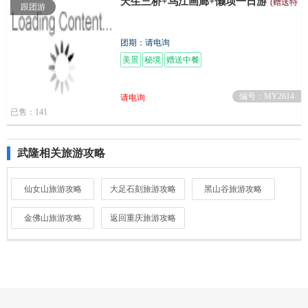
天生三桥+乌江画廊+懒坝一日游
(赠送特
跟团游
团期：请电询
美景
秘境
赠送中餐
编号：MY2614
请电询
已售：141
武隆相关旅游攻略
仙女山旅游攻略
大足石刻旅游攻略
黑山谷旅游攻略
金佛山旅游攻略
返回重庆旅游攻略