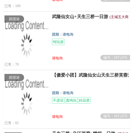
已售：106
武隆仙女山+天生三桥一日游
(主城五大商圈
跟团游
团期：请电询
纯玩游
编号：MY2476
请电询
已售：70
【傻爱小团】武隆仙女山天生三桥芙蓉江
跟团游
团期：请电询
不进店
真纯玩
好品质
编号：MY2479
请电询
已售：82