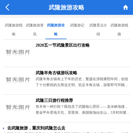


武隆旅游攻略
武隆旅游指
武隆旅游资
武隆旅游攻
武隆游记
武隆景点介
武隆旅游线
南
讯
略
绍
路
2020五一节武隆景区出行攻略
武隆羊角古镇游玩攻略
武隆羊角古镇有上千年的历史，繁盛在清朝康熙年间，创造
了十分辉煌的古商业文明。驻足羊角古镇，游客即可环顾白
马山、仙女山之雄奇，纵览乌江画廊之旖旎，自然风光美不
胜收。
武隆三日游行程推荐
有木有一种行程？既包含了武隆核心景区——龙水峡地缝，
黄金甲外景地天坑、芙蓉洞、南国牧场仙女山，3天时间紧凑
而充裕，能将武隆一次游个遍！有木有一种行程？还能享受
热辣的草地音乐节以及热情奔放的歌曲演绎和专业标准的舞
去武隆旅游，重庆到武隆怎么去
蹈表演。答案就是以下——武隆三日游行程推荐。