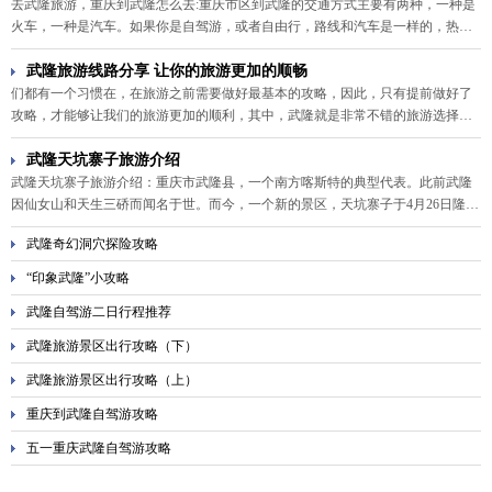
去武隆旅游，重庆到武隆怎么去:重庆市区到武隆的交通方式主要有两种，一种是
火车，一种是汽车。如果你是自驾游，或者自由行，路线和汽车是一样的，热烈
欢迎游客来到美丽的武隆。
武隆旅游线路分享 让你的旅游更加的顺畅
们都有一个习惯在，在旅游之前需要做好最基本的攻略，因此，只有提前做好了
攻略，才能够让我们的旅游更加的顺利，其中，武隆就是非常不错的旅游选择，
那么，武隆旅游线路有哪些呢？
武隆天坑寨子旅游介绍
武隆天坑寨子旅游介绍：重庆市武隆县，一个南方喀斯特的典型代表。此前武隆
因仙女山和天生三硚而闻名于世。而今，一个新的景区，天坑寨子于4月26日隆重
开园。本篇为大家奉上武隆天坑寨子旅游介绍。
武隆奇幻洞穴探险攻略
“印象武隆”小攻略
武隆自驾游二日行程推荐
武隆旅游景区出行攻略（下）
武隆旅游景区出行攻略（上）
重庆到武隆自驾游攻略
五一重庆武隆自驾游攻略