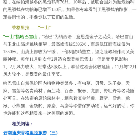
察，在纳帕海越冬的黑颈鹤有76只。10年后，被联合国列为濒危物种
的黑颈鹤在纳帕海已增至150只。如果你有幸看到了黑颈鹤的踪影，一
定要悄悄的，不要惊扰了它们的生活。
香格里拉——“一山”
“一山”指哈巴雪山
，“哈巴”为纳西语，意思是金子之花朵。哈巴雪山
与玉龙山隔虎跳峡相望，最高峰海拔5396米，而最低江面海拔仅为
1550米。山势上部较为平缓，下部则陡峭壁立，望之险峻雄伟而又美
丽神秘。每年11月到次年2月适合攀登哈巴雪山，但是受季风影响，
1、2月风力较大，经常达8级以上，攀登过程会比较危险，11月与12月
风力较小，是攀登的最佳季节。
哈巴雪山自然保护区内植物种类繁多，有虫草、贝母、珠子参、天
麻、雪莲等名贵药材，而兰花、百合、报春、龙胆、野牡丹等名花随
处可见。在浓密的原始森林中，栖息着滇金丝猴、野驴、雪豹、猕
猴、小熊猫、金钱豹、原麝、马麝等珍惜保护动物，运气好的话，你
也许能和这些精灵来一次美丽的邂逅。
相关阅读：
云南迪庆香格里拉旅游（三）