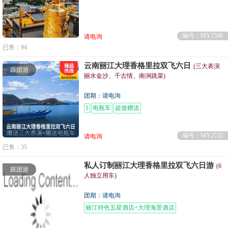
编号：MY2596
请电询
已售：94
云南丽江大理香格里拉双飞六日
(三大表演
跟团游
丽水金沙、千古情、南涧跳菜)
团期：请电询
1
电瓶车
超值赠送
编号：MY2532
请电询
已售：35
私人订制丽江大理香格里拉双飞六日游
(6
跟团游
人独立用车)
团期：请电询
丽江特色五星酒店+大理海景酒店