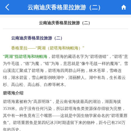


云南迪庆香格里拉旅游（二）
云南迪庆香格里拉旅游（二）
云南迪庆香格里拉旅游（二）
香格里拉——“两湖（碧塔海和纳帕海）”
“两湖”指碧塔海和纳帕海
，碧塔海的藏语名字为“碧塔德错”，“碧塔”意
为牛毛毯，“德”为魔，“错”为海，意思就是“像牛毛毯一样的魔海”。雪
山溪流汇聚成了碧塔海，碧塔海四周群山环抱，林木苍翠，雪峰连
绵，湖水碧蓝，雪山树影倒映湖中，清丽醉人。湖中有岛，生长着云
杉、高山松、高山栎、白桦等树木。
碧塔海介绍
碧塔海素被称为“高原明珠”，是云南省海拔最高的湖泊，湖面海拔
3539米。由于没有任何污染，所以碧塔海鱼类资源保存得较为完整，
其中有一种鱼竟有三个嘴唇——这就是中国生物学家命名的“碧塔重唇
鱼”。碧塔重唇鱼是第四纪冰川时期遗留下来的物种，距今已有250万
年的历史。