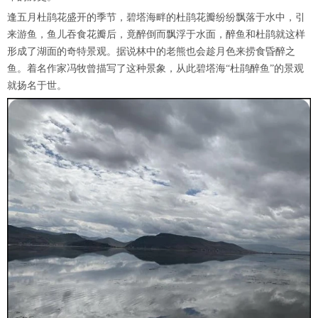
逢五月杜鹃花盛开的季节，碧塔海畔的杜鹃花瓣纷纷飘落于水中，引
来游鱼，鱼儿吞食花瓣后，竟醉倒而飘浮于水面，醉鱼和杜鹃就这样
形成了湖面的奇特景观。据说林中的老熊也会趁月色来捞食昏醉之
鱼。着名作家冯牧曾描写了这种景象，从此碧塔海“杜鹃醉鱼”的景观
就扬名于世。