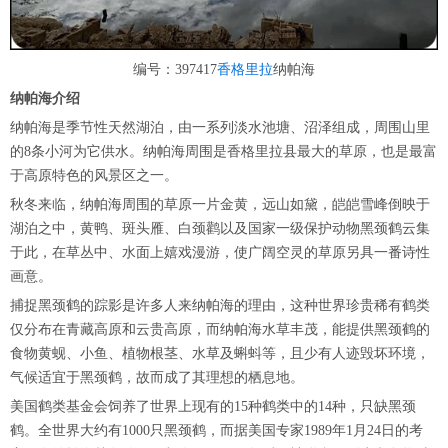
编号：397417
香格里拉
纳帕海
纳帕海介绍
纳帕海是季节性天然湖泊，由一系列淡水池塘、沼泽组成，周围山里
的8条小河为它供水。纳帕海周围是香格里拉县最大的草原，也是最富
于高原特色的风景区之一。
秋冬来临，纳帕海周围的草原一片金黄，远山如黛，皑皑雪峰倒映于
湖泊之中，黄鸭、斑头雁、白颈鹳以及国家一级保护动物黑颈鹤云集
于此，在草丛中、水面上嬉戏漫游，使广阔空灵的草原另具一番诗性
画意。
捕捉黑颈鹤的踪影是许多人来纳帕海的理由，这种世界珍贵稀有鹤类
仅分布在青藏高原和云贵高原，而纳帕海水草丰茂，能提供黑颈鹤的
食物黄蚬、小鱼、植物根茎、水草及蝌蚪等，且少有人迹毁坏环境，
气候适宜于黑颈鹤，故而成了其理想的栖息地。
美国鹤类基金会饲养了世界上现有的15种鹤类中的14种，只缺黑颈
鹤。全世界大约有1000只黑颈鹤，而据美国专家1989年1月24日的考