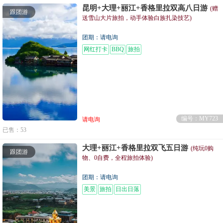
昆明+大理+丽江+香格里拉双高八日游
(赠
跟团游
送雪山大片旅拍，动手体验白族扎染技艺)
团期：请电询
网红打卡
BBQ
旅拍
编号：MY723
请电询
已售：53
大理+丽江+香格里拉双飞五日游
(纯玩0购
跟团游
物、0自费，全程旅拍体验)
团期：请电询
美景
旅拍
日出日落