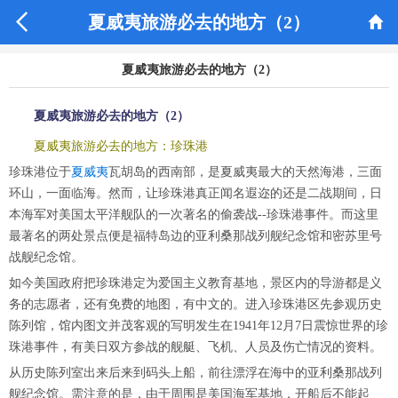


夏威夷旅游必去的地方（2）
夏威夷旅游必去的地方（2）
夏威夷旅游必去的地方（2）
夏威夷旅游必去的地方：珍珠港
珍珠港位于
夏威夷
瓦胡岛的西南部，是夏威夷最大的天然海港，三面
环山，一面临海。然而，让珍珠港真正闻名遐迩的还是二战期间，日
本海军对美国太平洋舰队的一次著名的偷袭战--珍珠港事件。而这里
最著名的两处景点便是福特岛边的亚利桑那战列舰纪念馆和密苏里号
战舰纪念馆。
如今美国政府把珍珠港定为爱国主义教育基地，景区内的导游都是义
务的志愿者，还有免费的地图，有中文的。进入珍珠港区先参观历史
陈列馆，馆内图文并茂客观的写明发生在1941年12月7日震惊世界的珍
珠港事件，有美日双方参战的舰艇、飞机、人员及伤亡情况的资料。
从历史陈列室出来后来到码头上船，前往漂浮在海中的亚利桑那战列
舰纪念馆。需注意的是，由于周围是美国海军基地，开船后不能起