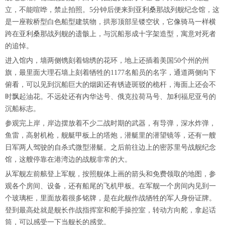
立，不能喧哗，禁止拍照。5分钟后便来到亚利桑那战列舰纪念馆，这
是一座鞍桥型白色船型建筑物，拱形顶部呈镂空状，它像骑马一样横
跨在亚利桑那战列舰的遗骸上，与沉船形成十字架造型，寓意对死者
的追悼。
进入馆内，墙两侧镌刻着锦绣的花环，地上还插着美国50个州的州
旗，最里面大理石墙上刻着牺牲的1177名船员的名字，通道两侧向下
俯看，可以见到沉船巨大的烟囱还有锈迹斑驳的桅杆，海面上还会不
时飘起油花。不远处还有内华达号、俄克拉荷马号、加利福尼亚号的
沉船标志。
参观完上岸，岸边摆放着不少二战时期的武器，有导弹，深水炸弹，
鱼雷，高射机枪，舰艇甲板上的塔炮，潜艇里的潜望镜等，还有一艘
日军两人驾驶的自杀式微型潜艇。之后前往边上的密苏里号战舰纪念
馆，这艘停靠在港湾边的战舰非常的大。
从军舰左前舷登上军舰，按照舰体上画的箭头和免费领取的地图，参
观各个房间、设备，还有船尾的飞机甲板。在军舰一个房间内见到一
个玻璃柜，里面放着很多铭牌，是在此舰作战牺牲的军人身份证牌。
登到最高处就是舰长作战指挥室和舵手操控室，转动方向舵，拿起话
筒，可以感受一下当舰长的感觉。