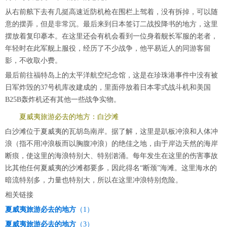
从右前舷下去有几挺高速近防机枪在围栏上驾着，没有拆掉，可以随
意的摆弄，但是非常沉。最后来到日本签订二战投降书的地方，这里
摆放着复印摹本。在这里还会有机会看到一位身着舰长军服的老者，
年轻时在此军舰上服役，经历了不少战争，他平易近人的同游客留
影，不收取小费。
最后前往福特岛上的太平洋航空纪念馆，这是在珍珠港事件中没有被
日军炸毁的37号机库改建成的，里面停放着日本零式战斗机和美国
B25B轰炸机还有其他一些战争实物。
夏威夷旅游必去的地方：白沙滩
白沙滩位于夏威夷的瓦胡岛南岸。据了解，这里是趴板冲浪和人体冲
浪（指不用冲浪板而以胸腹冲浪）的绝佳之地，由于岸边天然的海岸
断痕，使这里的海浪特别大、特别汹涌。每年发生在这里的伤害事故
比其他任何夏威夷的沙滩都要多，因此得名“断颈”海滩。这里海水的
暗流特别多，力量也特别大，所以在这里冲浪特别危险。
相关链接
夏威夷旅游必去的地方
（1）
夏威夷旅游必去的地方
（3）