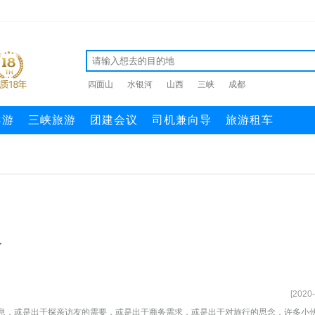
四面山
水银河
山西
三峡
成都
导游
三峡旅游
团建会议
司机兼向导
旅游租车
价
[2020-
息，或是出于探亲访友的需要，或是出于商务需求，或是出于对旅行的思念，许多小