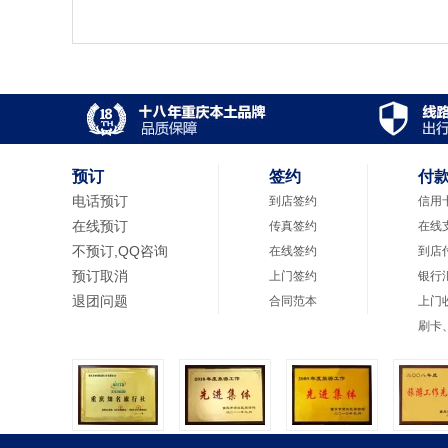
预订
签约
付
电话预订
到店签约
信用
在线预订
传真签约
在线
不预订,QQ咨询
在线签约
到店
预订取消
上门签约
银行
退团问题
合同范本
上门
刷卡