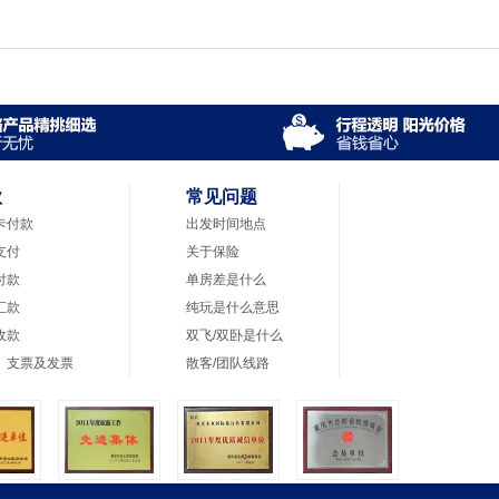
款
常见问题
卡付款
出发时间地点
支付
关于保险
付款
单房差是什么
汇款
纯玩是什么意思
收款
双飞/双卧是什么
、支票及发票
散客/团队线路