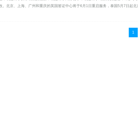
。北京、上海、广州和重庆的英国签证中心将于6月1日重启服务，泰国5月7日起北
1