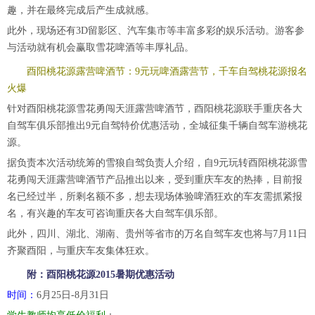
趣，并在最终完成后产生成就感。
此外，现场还有3D留影区、汽车集市等丰富多彩的娱乐活动。游客参
与活动就有机会赢取雪花啤酒等丰厚礼品。
酉阳桃花源露营啤酒节：9元玩啤酒露营节，千车自驾桃花源报名
火爆
针对酉阳桃花源雪花勇闯天涯露营啤酒节，酉阳桃花源联手重庆各大
自驾车俱乐部推出9元自驾特价优惠活动，全城征集千辆自驾车游桃花
源。
据负责本次活动统筹的雪狼自驾负责人介绍，自9元玩转酉阳桃花源雪
花勇闯天涯露营啤酒节产品推出以来，受到重庆车友的热捧，目前报
名已经过半，所剩名额不多，想去现场体验啤酒狂欢的车友需抓紧报
名，有兴趣的车友可咨询重庆各大自驾车俱乐部。
此外，四川、湖北、湖南、贵州等省市的万名自驾车友也将与7月11日
齐聚酉阳，与重庆车友集体狂欢。
附：酉阳桃花源2015暑期优惠活动
时间：
6月25日-8月31日