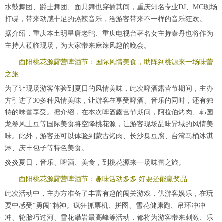
水鼓舞团、爵士舞团、面具舞也穿插其间，重庆知名专业DJ、MC现场
打碟，带来动感十足的热辣音乐，给游客带来不一样的音乐狂欢。
据介绍，重庆本土明星唐老鸭、重庆电视台著名女主持秦丹也将作为
主持人莅临现场，为大家带来麻辣风趣的晚会。
酉阳桃花源露营啤酒节：国际风情美食，助阵到桃源来一场味蕾
之旅
为了让现场游客体验到夏日的风情美味，此次啤酒露营节期间，主办
方引进了30多种风情美味，让游客在享受啤酒、音乐的同时，还有独
特的味蕾享受。据介绍，在本次啤酒露营节期间，阿拉伯烤肉、韩国
龙卷风土豆等国际美食将空降桃花源，让游客现场品味异域的风情美
味。此外，游客还可以体验到蒙古烤肉、长沙臭豆腐、台湾马桶冰淇
淋、庆丰包子等特色美食。
炎炎夏日，音乐、啤酒、美食，到桃花源来一场味蕾之旅。
酉阳桃花源露营啤酒节：趣味活动多多 好耍还能赢奖品
此次活动中，主办方准备了丰富有趣的闯关游戏，供游客娱乐，在玩
耍中感受“勇闯”精神。疯狂抓票机、拼图、雪花健康跑、吊环冲冲
冲、轮胎巧过河、雪花攀岩最高峰等活动，都将为游客带来刺激、乐