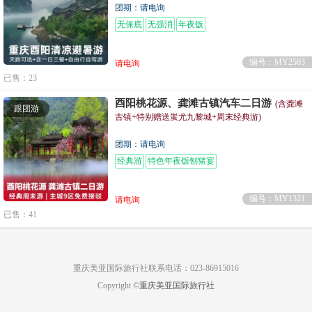
团期：请电询
无保底
无强消
年夜饭
编号：MY2503
请电询
已售：23
酉阳桃花源、龚滩古镇汽车二日游
(含龚滩
跟团游
古镇+特别赠送蚩尤九黎城+周末经典游)
团期：请电询
经典游
特色年夜饭刨猪宴
编号：MY1321
请电询
已售：41
重庆美亚国际旅行社联系电话：023-86915016
Copyright ©
重庆美亚国际旅行社