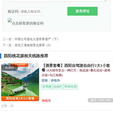
发布评论
验证码:
上一篇：
中国土司遗址入选世界遗产（下）
下一篇：
东北三省旅游景点推荐（6）
酉阳桃花源相关线路推荐
【酒景套餐】酉阳自驾游自由行2大1小套
自由行
餐
(4大精华景点一网打尽：桃花源+叠石花谷+龚滩
古镇+乌江画廊)
团期：请电询
自驾游
自由行
性价比高
编号：MY1390
请电询
已售：29