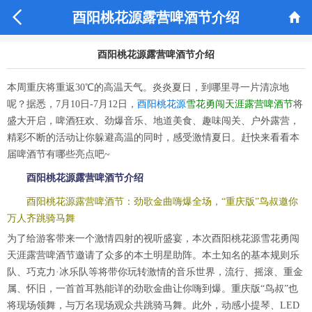


酉阳桃花源露营啤酒节介绍
酉阳桃花源露营啤酒节介绍
本周重庆将重返30℃的高温天气。炎炎夏日，到哪里寻一片清凉地
呢？据悉，7月10日-7月12日，
酉阳桃花源
雪花勇闯天涯露营啤酒节
将
盛大开启，啤酒狂欢、劲爆音乐、地道美食、趣味闯关、户外露营，
精彩不断的活动让你躲避高温的同时，感受激情夏日。赶快来看看本
届啤酒节有哪些亮点吧~
酉阳桃花源露营啤酒节介绍
酉阳桃花源露营啤酒节：劲歌金曲嗨爆全场，“重庆版”鸟叔邀你
万人齐跳骑马舞
为了给游客带来一个激情四射的视听盛宴，本次酉阳桃花源雪花勇闯
天涯露营啤酒节邀请了众多的本土明星助阵。本土知名的基本规则乐
队、巧克力·冰乐队等将带你玩转激情的音乐世界，流行、摇滚、重金
属、怀旧，一首首耳熟能详的劲歌金曲让你嗨到爆。重庆版“鸟叔”也
将现场领舞，与万名现场观众共跳骑马舞。此外，动感小提琴、LED