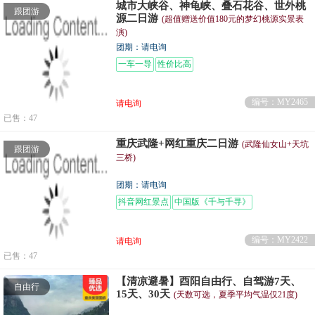
城市大峡谷、神龟峡、叠石花谷、世外桃
跟团游
源二日游
(超值赠送价值180元的梦幻桃源实景表
演)
团期：请电询
一车一导
性价比高
编号：MY2465
请电询
已售：47
重庆武隆+网红重庆二日游
(武隆仙女山+天坑
跟团游
三桥)
团期：请电询
抖音网红景点
中国版《千与千寻》
编号：MY2422
请电询
已售：47
【清凉避暑】酉阳自由行、自驾游7天、
自由行
15天、30天
(天数可选，夏季平均气温仅21度)